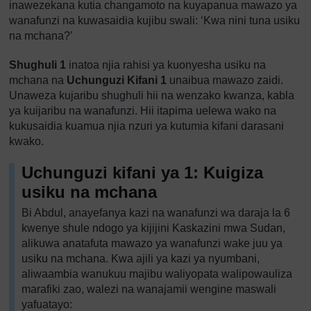
inawezekana kutia changamoto na kuyapanua mawazo ya
wanafunzi na kuwasaidia kujibu swali: ‘Kwa nini tuna usiku
na mchana?’
Shughuli 1
inatoa njia rahisi ya kuonyesha usiku na
mchana na
Uchunguzi Kifani 1
unaibua mawazo zaidi.
Unaweza kujaribu shughuli hii na wenzako kwanza, kabla
ya kuijaribu na wanafunzi. Hii itapima uelewa wako na
kukusaidia kuamua njia nzuri ya kutumia kifani darasani
kwako.
Uchunguzi kifani ya 1: Kuigiza
usiku na mchana
Bi Abdul, anayefanya kazi na wanafunzi wa daraja la 6
kwenye shule ndogo ya kijijini Kaskazini mwa Sudan,
alikuwa anatafuta mawazo ya wanafunzi wake juu ya
usiku na mchana. Kwa ajili ya kazi ya nyumbani,
aliwaambia wanukuu majibu waliyopata walipowauliza
marafiki zao, walezi na wanajamii wengine maswali
yafuatayo: