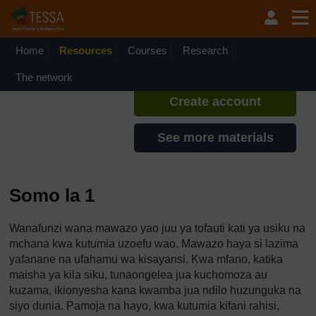
Ruka hadi kwa yaliyomo
TESSA - Swahili - All Africa
If you create an account, you can
set up a personal learning profile
Home
Resources
Courses
Research
on the site.
The network
Create account
See more materials
Somo la 1
Wanafunzi wana mawazo yao juu ya tofauti kati ya usiku na
mchana kwa kutumia uzoefu wao. Mawazo haya si lazima
yafanane na ufahamu wa kisayansi. Kwa mfano, katika
maisha ya kila siku, tunaongelea jua kuchomoza au
kuzama, ikionyesha kana kwamba jua ndilo huzunguka na
siyo dunia. Pamoja na hayo, kwa kutumia kifani rahisi,