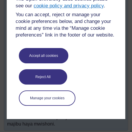
Ukifanya kazi na darasa zima, waambie wakueleze
see our
cookie policy and privacy policy
.
wanavyojua kuhusu namna usiku na mchana
You can accept, reject or manage your
unavyotokea. Kubali na kunukuu kila wazo na kwa kila
cookie preferences below, and change your
pendekezo andika jina la aliyelitoa. Mara mapendekezo
mind at any time via the “Manage cookie
yote yatakapokuwa yameorodheshwa, waambie wote
kuonyesha ni wazo gani wanalounga mkono kwa
preferences” link in the footer of our website.
kunyoosha mikono yao; halafu andika idadi pembeni
mwake.
Tumia
Nyenzo Rejea 1: Kuandaa usiku na mchana
Accept all cookies
kukusaidia kuandaa kifani cha usiku na mchana kwa
ajili ya darasa.
Waambie wanafunzi kuongea na majirani zao jinsi ya
Reject All
kuelezea usiku na mchana, na kunukuu mawazo yao.
Kupima uelewa wao, tumia
Nyenzo Rejea 2: Dodoso
Kuhusu Mchana na Usiku
. Ungeweza kusoma
Manage your cookies
maswali au kumuuliza mwanafunzi mmoja katika kila
kundi kusoma maswali kwenye makundi yao. Waambie
wanafunzi wanukuu majibu yao kisha shirikiana nao
majibu haya mwishoni.