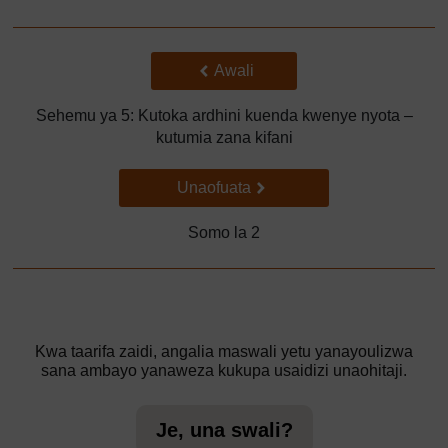
Back to previous page
Awali
Sehemu ya 5: Kutoka ardhini kuenda kwenye nyota –
kutumia zana kifani
Go to next page
Unaofuata
Somo la 2
Kwa taarifa zaidi, angalia maswali yetu yanayoulizwa
sana ambayo yanaweza kukupa usaidizi unaohitaji.
Je, una swali?