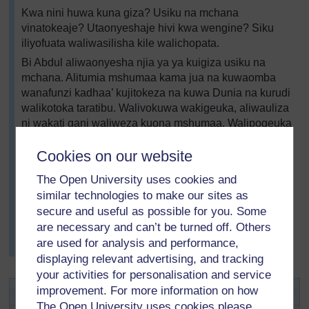
Kwa nini huwa kuna giza? Usiku na mchana
vinatokeaje? Utaonyeshaje hivi kwa wengine? Siku
iliyofuata waliwasilisha kile walichopata.
Bi Abdul aliwaonyesha njia ya ya kuigiza usiku na
mchana. Alitumia mshumaa kama jua na kuwaomba
wanafunzi kadhaa’ kujitokeza na kuwa Dunia na kurudi
walikotoka taratibu. Walivokuwa wakigeuka, aliwauliza
ni wakati gani waliweza kuona mshumaa. Walipogeuka
kwa mara ya pili, aliwauliza nini ilikuwa mchana na
usiku na ni lini ilikuwa mawio na machweo.
Cookies on our website
Waliongea juu ya njia zao za kuonyesha usiku na
The Open University uses cookies and
mchana na kulinganisha na kifani cha Bi Abdul na
similar technologies to make our sites as
kujadili namna mawazo yao yanavyooana. Bi Abdul
secure and useful as possible for you. Some
alishangazwa na idadi ya maswali ya usiku na mchana
are necessary and can’t be turned off. Others
ambayo wanafunzi waliuliza, pia namna Kifani
are used for analysis and performance,
kilivyowasaidia kuelewa kilichokuwa kinaendelea.
displaying relevant advertising, and tracking
your activities for personalisation and service
Shughuli ya 1: Usiku na mchana
improvement. For more information on how
The Open University uses cookies please