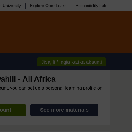
 University
Explore OpenLearn
Accessibility hub
Jisajili / ingia katika akaunti
ili - All Africa
ount, you can set up a personal learning profile on
count
See more materials