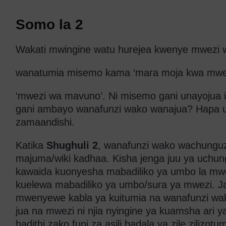
Somo la 2
Wakati mwingine watu hurejea kwenye mwezi 
wanatumia misemo kama ‘mara moja kwa mwez
‘mwezi wa mavuno’. Ni misemo gani unayojua 
gani ambayo wanafunzi wako wanajua? Hapa u
zamaandishi.
Katika
Shughuli 2
, wanafunzi wako wachungu
majuma/wiki kadhaa. Kisha jenga juu ya uchun
kawaida kuonyesha mabadiliko ya umbo la mwezi
kuelewa mabadiliko ya umbo/sura ya mwezi. J
mwenyewe kabla ya kuitumia na wanafunzi wako.
jua na mwezi ni njia nyingine ya kuamsha ari
hadithi zako fupi za asili badala ya zile zilizot