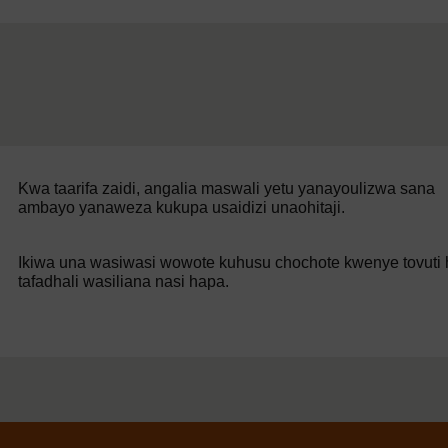
Kwa taarifa zaidi, angalia maswali yetu yanayoulizwa sana
ambayo yanaweza kukupa usaidizi unaohitaji.
Ikiwa una wasiwasi wowote kuhusu chochote kwenye tovuti h
tafadhali wasiliana nasi hapa.