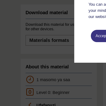
You can a
your mind
Download material
our websi
Download this material for use offline or
for other devices.
Accept
Materials
formats
About this material
1 masomo ya saa
0
Level 0: Beginner
Ufafanuzi