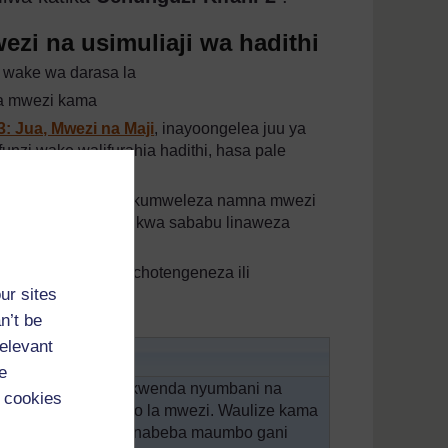
ezi na usimuliaji wa hadithi
 wake wa darasa la
ma mwezi kama
: Jua, Mwezi na Maji
, inayoongelea juu ya
nzi wake walifurahia hadithi, hasa pale
ali za wahusika.
mbia wanafunzi wake kumweleza namna mwezi
a jua moja kwa moja kwa sababu linaweza
sura za mwezi alichotengeneza ili
ur sites
auti tofauti.
n’t be
relevant
e
mwezi jioni wanapokwenda nyumbani na
 cookies
afunzi wachore umbo la mwezi. Waulize kama
 nini? Kama sivyo, unabeba maumbo gani