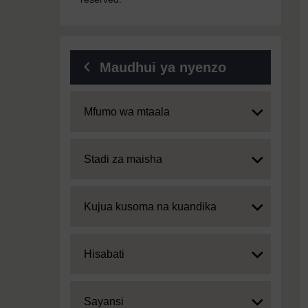
Maudhui ya nyenzo
Expand
Mfumo wa mtaala
Expand
Stadi za maisha
Expand
Kujua kusoma na kuandika
Expand
Hisabati
Expand
Sayansi