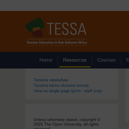
Ruka hadi kwa yaliyomo
Home
Resources
Courses
Blocks
Tazama vipakuliwa
Tazama kama ukurasa mmoja
View as single page (print - staff only)
Unless otherwise stated, copyright ©
2026 The Open University, all rights
reserved.