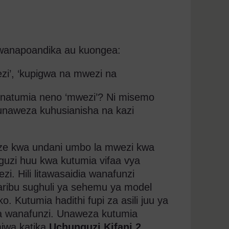
wanapoandika au kuongea:
i’, ‘kupigwa na mwezi na
inatumia neno ‘mwezi’? Ni misemo
naweza kuhusianisha na kazi
ze kwa undani umbo la mwezi kwa
guzi huu kwa kutumia vifaa vya
. Hili litawasaidia wanafunzi
aribu sughuli ya sehemu ya model
 Kutumia hadithi fupi za asili juu ya
 ya wanafunzi. Unaweza kutumia
umiwa katika
Uchunguzi Kifani 2
.