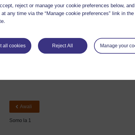
mengine? Yako sawa? Kuna mpangilio wa maumbo?
ccept, reject or manage your cookie preferences below, an
Panga orodha ya wanafunzi watakaokuwa wanaangalia m
 at any time via the “Manage cookie preferences” link in the 
wanukuu maumbo yake kwenye chati uliyotayarisha kwa aj
te.
Nyenzo Rejea 4: Mwezi na mahusiano yake na dunia 
Baada ya mwezi, waambie wanafunzi wajadili na kujibu 
Ni namna gani umbo la mwezi hubadilika kwa juma
 all cookies
Reject All
Manage your co
Unalielezeaje umbo la mwezi? Kwa nini umbo linabadili
Kisha, wasaidie wanafunzi kujenga uelewa kwa kuandaa
katika
Nyenzo Rejea 1
kwa kutumia mipira au matope i
kubadilisha umbo.
Nyenzo Rejea 4
inakupa raarifa zaidi
Back to previous page
Awali
Somo la 1