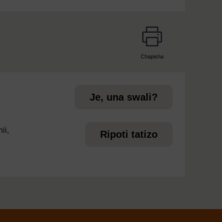
Chapisha
page
Je, una swali?
ii,
Ripoti tatizo