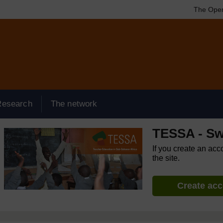
The Open
Research
The network
TESSA - Swah
If you create an acc
the site.
Create ac