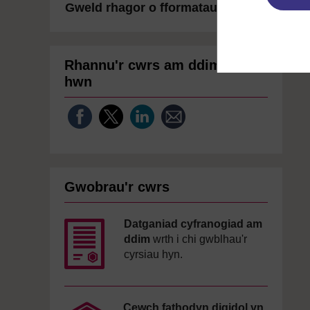
Gweld rhagor o fformatau
Rhannu'r cwrs am ddim
hwn
Gwobrau'r cwrs
Datganiad cyfranogiad am
ddim
wrth i chi gwblhau'r
cyrsiau hyn.
Cewch fathodyn digidol yn