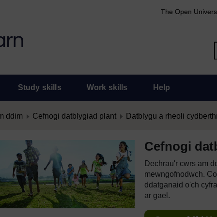
The Open Univers
Study skills
Work skills
Help
m ddim
Cefnogi datblygiad plant
Datblygu a rheoli cydbert
Cefnogi dat
Dechrau'r cwrs am dd
mewngofnodwch. Cof
ddatganaid o'ch cyfr
ar gael.