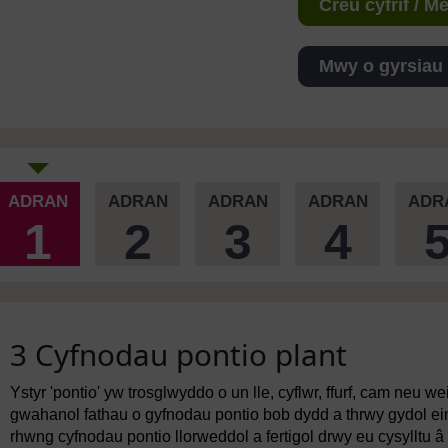
Creu cyfrif / 
Mwy o gyrsiau
ADRAN
ADRAN
ADRAN
ADRAN
ADR
1
2
3
4
3 Cyfnodau pontio plant
Ystyr 'pontio' yw trosglwyddo o un lle, cyflwr, ffurf, cam neu 
gwahanol fathau o gyfnodau pontio bob dydd a thrwy gydol ei
rhwng cyfnodau pontio llorweddol a fertigol drwy eu cysylltu