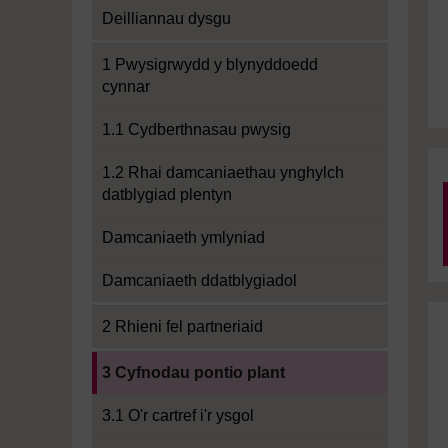
Deilliannau dysgu
1 Pwysigrwydd y blynyddoedd
cynnar
1.1 Cydberthnasau pwysig
1.2 Rhai damcaniaethau ynghylch
datblygiad plentyn
Damcaniaeth ymlyniad
Damcaniaeth ddatblygiadol
2 Rhieni fel partneriaid
Current section:
3 Cyfnodau pontio plant
3.1 O'r cartref i'r ysgol