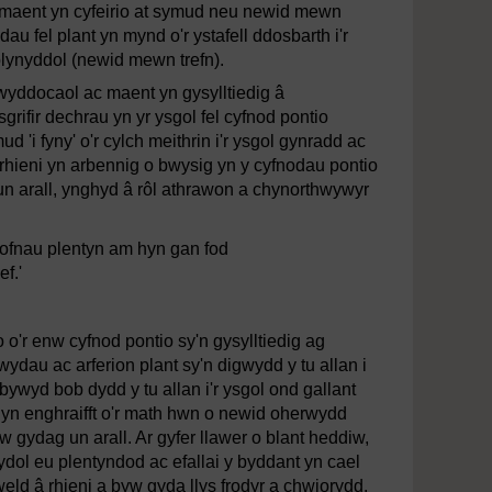
r, maent yn cyfeirio at symud neu newid mewn
au fel plant yn mynd o'r ystafell ddosbarth i'r
lynyddol (newid mewn trefn).
rwyddocaol ac maent yn gysylltiedig â
ifir dechrau yn yr ysgol fel cyfnod pontio
d 'i fyny' o'r cylch meithrin i'r ysgol gynradd ac
l rhieni yn arbennig o bwysig yn y cyfnodau pontio
 i un arall, ynghyd â rôl athrawon a chynorthwywyr
 ofnau plentyn am hyn gan fod
f.'
 o'r enw cyfnod pontio sy'n gysylltiedig ag
wydau ac arferion plant sy'n digwydd y tu allan i
ywyd bob dydd y tu allan i'r ysgol ond gallant
ad yn enghraifft o'r math hwn o newid oherwydd
yw gydag un arall. Ar gyfer llawer o blant heddiw,
dol eu plentyndod ac efallai y byddant yn cael
ld â rhieni a byw gyda llys frodyr a chwiorydd.