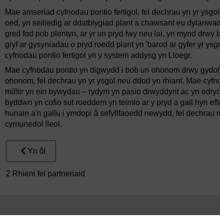
Mae amseriad cyfnodau pontio fertigol, fel dechrau yn yr ysgol
oed, yn seiliedig ar ddatblygiad plant a chawsant eu dylanw
gred fod pob plentyn, ar yr un pryd fwy neu lai, yn mynd dr
gryf ar gysyniadau o pryd roedd plant yn 'barod ar gyfer yr ysgo
cyfnodau pontio fertigol yn y system addysg yn Lloegr.
Mae cyfnodau pontio yn digwydd i bob un ohonom drwy gydol ei
ohonom, fel dechrau yn yr ysgol neu ddod yn rhiant. Mae cyfno
milltir yn ein bywydau – rydym yn pasio drwyddynt ac yn edryc
byddwn yn cofio sut roeddem yn teimlo ar y pryd a gall hyn ef
hunain a'n gallu i ymdopi â sefyllfaoedd newydd, fel dechr
cymunedol lleol.
Yn ôl
2 Rhieni fel partneriaid