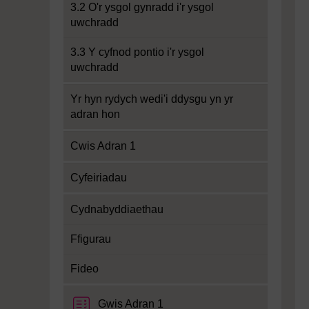
3.2 O'r ysgol gynradd i'r ysgol
uwchradd
3.3 Y cyfnod pontio i'r ysgol
uwchradd
Yr hyn rydych wedi'i ddysgu yn yr
adran hon
Cwis Adran 1
Cyfeiriadau
Cydnabyddiaethau
Ffigurau
Fideo
Cwis
Gwis Adran 1