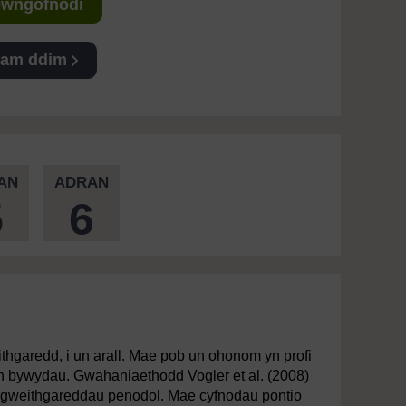
Mewngofnodi
 am ddim
AN
ADRAN
5
6
weithgaredd, i un arall. Mae pob un ohonom yn profi
n bywydau. Gwahaniaethodd Vogler et al. (2008)
 â gweithgareddau penodol. Mae cyfnodau pontio