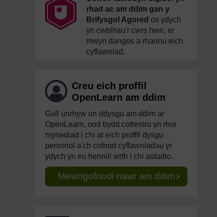
rhad ac am ddim gan y
Brifysgol Agored
os ydych
yn cwblhau'r cwrs hwn, er
mwyn dangos a rhannu eich
cyflawniad.
Creu eich proffil
OpenLearn am ddim
Gall unrhyw un ddysgu am ddim ar
OpenLearn, ond bydd cofrestru yn rhoi
mynediad i chi at eich proffil dysgu
personol a'ch cofnod cyflawniadau yr
ydych yn eu hennill wrth i chi astudio.
Mewngofnodi nawr am ddim