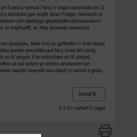
 yn 5 oed a symud i fyny i'r ysgol uwchradd yn 11
adu'n benodol gan waith Jean Piaget. Gwnaeth ei
wy bedwar cam datblygu gwybyddol ddylanwadu'n
l' er enghraifft, ac felly llywiodd amseriad
n bywydau. Mae rhai yn gyffredin i'r rhan fwyaf
dau pontio arwyddocaol fel y rhain fel cerrig
h yn ôl arnynt. Pan edrychwn yn ôl arnynt,
feithio ar sut rydym yn teimlo amdanom ein
au mewn swydd newydd neu ddod yn aelod o grŵp
Nesaf
3.1 O'r cartref i'r ysgol