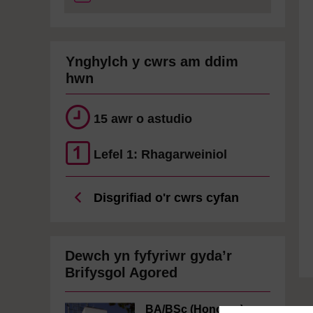
Ynghylch y cwrs am ddim
hwn
15 awr o astudio
Lefel 1: Rhagarweiniol
Disgrifiad o'r cwrs cyfan
Dewch yn fyfyriwr gyda’r
Brifysgol Agored
BA/BSc (Honours)