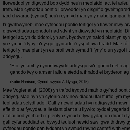
llorweddol yn digwydd bob dydd neu'n rheolaidd, ac, fel arfe
trefn. Mae cyfnodau pontio llorweddol yn disgrifio gweithgaredd
iard chwarae (symud) neu'n cymryd rhan yn y mabolgampau b
I'r gwrthwyneb, mae cyfnodau pontio fertigol yn llawer mwy a
digwyddiadau penodol nad ydynt yn digwydd yn rheolaidd. Disgr
fertigol ac, yn ddiddorol, yn aml, byddwn yn trafod plant yn symu
yn symud 'i fyny' o'r ysgol gynradd i'r ysgol uwchradd. Mae rô
fertigol y mae plant yn eu profi wrth symud 'i fyny' o un ysgol
addysgu.
‘Eto, yn aml, y cynorthwyydd addysgu sy'n gorfod delio ag
ganddo fwy o amser i allu eistedd a thrafod ei bryderon ag e
(Katie Harrison, Cynorthwyydd Addysgu, 2015)
Mae Vogler et al. (2008) yn trafod trydydd math o gyfnod pontio
addysg. Mae hyn yn cyfeirio at y newidiadau llai ffurfiol ym my
leoliadau sefydliadol. Gall y newidiadau hyn ddigwydd mewn b
effeithio ar fywydau a llesiant plant a'u llywio; byddai ysgari
efallai bod yn rhaid i'r plentyn symud o fyw gydag un rhiant i f
gall cyfansoddiad eu bywyd teuluol newid sawl gwaith drwy gy
cyfnodau pontio pan fyddant yn symud rhwng cartrefi wrth ymwe