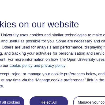
Ewch â'ch dysgu ymhellach
kies on our website
Gall gwneud y penderfyniad i astudio fod yn gam mawr, a dyn
ymddiried ynddi. Mae gan y Brifysgol Agored 50 mlynedd o 
University uses cookies and similar technologies to make o
170,000 o fyfyrwyr yn astudio gyda ni ar hyn o bryd. Cymerw
 and useful as possible for you. Some are necessary and ca
Os ydych chi'n newydd i astudio ar lefel addysg uwch, da
f. Others are used for analysis and performance, displaying 
rydyn ni'n eu cynnig, gan gynnwys ein cyrsiau lefel
Mynedia
g, and tracking your activities for personalisation and servic
Ddim yn barod ar gyfer astudiaeth Prifysgol yna porwch dro
nt. For more information on how The Open University uses
chofrestrwch i'n cylchlythyr
i glywed am gyrsiau newydd a
e our
cookie policy and privacy policy
.
Bob blwyddyn, mae miloedd o fyfyrwyr yn penderfynu astudio
ccept, reject or manage your cookie preferences below, an
gymwysterau, mae gennym y cwrs iawn i chi.
 at any time via the “Manage cookie preferences” link in the 
Gofynnwch am brosbectws Prifysgol Agored
te.
 all cookies
Reject All
Manage your co