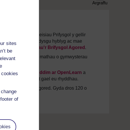
Argraffu
a pam y byddwch eisiau Prifysgol y gellir
brofiad yn cyflwyno dysgu hyblyg ac mae
ur sites
ch gip ar holl
gyrsiau'r Brifysgol Agored
.
n’t be
rganfyddwch fwy am y mathau o gymwysterau
relevant
d
a
Thystysgrifau
.
e
s
900 o gyrsiau am ddim ar OpenLearn
a
 cookies
m ddim, wrth iddynt gael eu rhyddhau.
 gyda'r Brifysgol Agored. Gyda dros 120 o
d change
footer of
okies