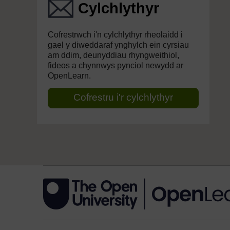
Cylchlythyr
Cofrestrwch i'n cylchlythyr rheolaidd i
gael y diweddaraf ynghylch ein cyrsiau
am ddim, deunyddiau rhyngweithiol,
fideos a chynnwys pynciol newydd ar
OpenLearn.
Cofrestru i'r cylchlythyr