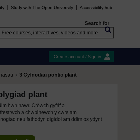
ity
Study with The Open University
Accessibility hub
Search for
Create account / Sign in
hnasau
3 Cyfnodau pontio plant
blygiad plant
im hwn nawr. Crëwch gyfrif a
restrwch a chwblhewch y cwrs am
anogiad neu fathodyn digidol am ddim os ydynt