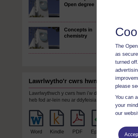
Open degree
Coo
Concepts in
chemistry
The Open 
as secure
turned of
advertisin
improveme
Lawrlwytho'r cwrs hwn
please se
Lawrlwythwch y cwrs hwn i'w ddefnyddio
You can a
heb fod ar-lein neu ar ddyfeisiau eraill
your mind
our websi
Word
Kindle
PDF
Epub 2
Accept