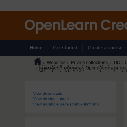
Skip to main content
Home
Get started
Create a course
Page path
Home
/
/
/
Websites
Private collections
TIDE C
►
►
►
/
မြန်မာနိုင်ငံရှိ မူပိုင်ခွင့်နှင့် Openလိုင်စင်မျ
►
Blocks
View downloads
View as single page
View as single page (print - staff only)