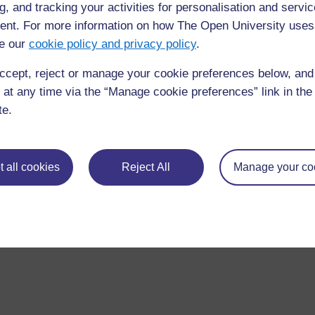
မိတ္တူပွားခြင်း နှင့် ပြန်လည်ဖြန့်ချိခြင်းတို့ကို ခွင့်ပြ
g, and tracking your activities for personalisation and servic
အနုပညာမူပိုင်ခွင့်နှင့် မူလလက်ရာရှင်အဖြစ် အသိအမှတ်ပြ
nt. For more information on how The Open University uses
ဖြစ်သည်။ ယင်းအထောက်အကူတို့ကို အသုံးပြုရန် အလွယ်ကူ
e our
cookie policy and privacy policy
.
သော်လည်း ၎င်းတို့ အလုပ်လုပ်ပုံကို နှံ့စပ်စွာ သိရှိ
ccept, reject or manage your cookie preferences below, an
ဤအခန်းတွင် အပိုင်း ၄ ပိုင်းရှိသည်။
 at any time via the “Manage cookie preferences” link in the 
te.
၃.၁ လိုင်စင်ဖွဲ့စည်းပုံနှင့် အသုံးအနှုန်းများ
၃.၂ လိုင်စင်၏ သက်ဆိုင်သည့်နယ်ပယ်
၃.၃ လိုင်စင်အမျိုးအစားများ
 all cookies
Reject All
Manage your co
၃. ၄ လိုင်စင်၏ စိုးမိုးနိုင်စွမ်း
ဤအခန်းမှအကြောင်းအရာများကို ထပ်မံလေ့လာလိုပါ
နိုင်ပါသည်။