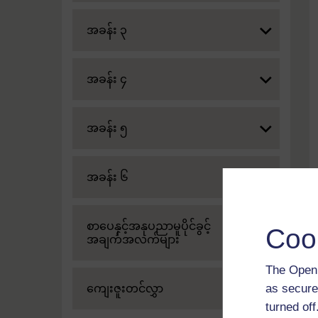
Expand
အခန်း ၃
Expand
အခန်း ၄
Expand
အခန်း ၅
Expand
အခန်း ၆
Expand
စာပေနှင့်အနုပညာမူပိုင်ခွင့်
Coo
အချက်အလက်များ
The Open 
as secure
Expand
ကျေးဇူးတင်လွှာ
turned of