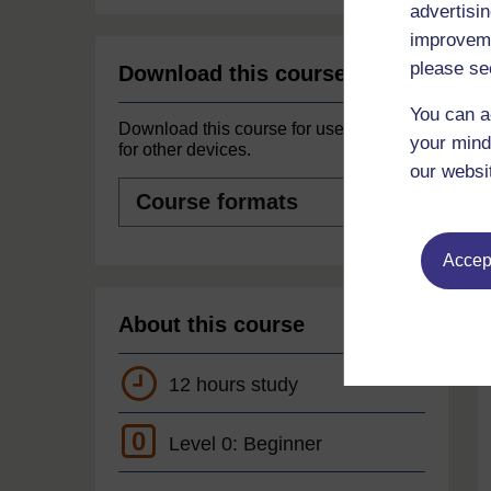
advertisin
improveme
please se
Download this course
You can a
Download this course for use offline or
your mind
for other devices.
our websi
Course
formats
Accept
About this course
12 hours study
0
Level 0: Beginner