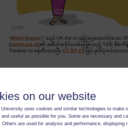
‘
Which licence?
’ သည် UK-Aid က ရန်ပုံငွေထောက်ပံ့သော 
(
spheir.org.uk
)၏ အစိတ်အပိုင်းတစ်ခုဖြစ်သည့် TIDE စီမံကိ
Thinkery က ဖန်တီးထားပြီး
CC BY 2.0
ဖြင့် မှတ်ပုံတင်ထား
Creative Commons လိုင်စင်များသည် တစ်ဦးချင်းတီထွင်ဖန
အစည်းများအထိ ၎င်းတို့၏ ဖန်တီးမှုလက်ရာကို အခြားသူမျာ
ရှင်းလင်း၍ တသမတ်တည်းဖြစ်သော နည်းလမ်းတစ်ခုကို ပ
kies on our website
နိုင်သနည်းဟူသည့် မေးခွန်းကို ပြန်လည်အသုံးပြုသူ
လိုင်စင်ဆိုသည်မှာ ရှင်းလင်းစွာသတ်မှတ်ထားသည့်အခြ
University uses cookies and similar technologies to make o
ပြန်လည်အသုံးပြုနိုင်ခြင်းဟု အဓိပ္ပာယ်ဖွင့်ဆိုနိုင်မည် ဖ
 and useful as possible for you. Some are necessary and ca
Creative Commons လိုင်စင်များအားလုံးသည် အခြားသူမ
f. Others are used for analysis and performance, displaying 