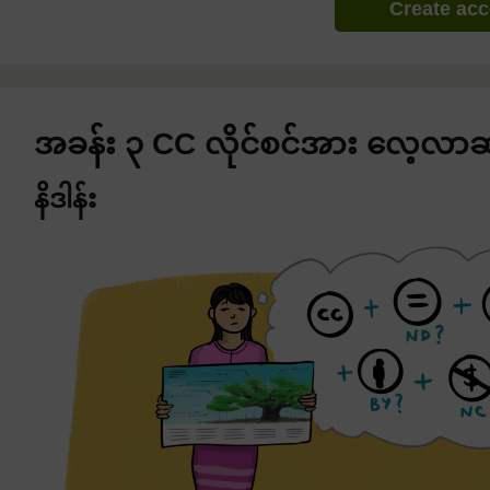
Create ac
အခန်း ၃ CC လိုင်စင်အား လေ့လာဆန
နိဒါန်း