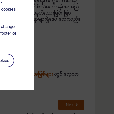
ုထားနိုင်သည့်အပြင် တီထွင်ဖန်တီးသူ၏ စာပေနှင့်
e
ုခံခြင်းတို့အား ထိန်းသိမ်းထားနိုင်စေမည်
 cookies
ဆုံးဖြစ်စေဖို့ ဖန်တီးထားခြင်း ဖြစ်
နားလည်စေရန် လေ့လာစရာများရှိနေပါသေးသည်။
d change
footer of
okies
က
နောက်တိုးအရင်းအမြစ်များ
တွင် လေ့လာ
Go to next page
Next