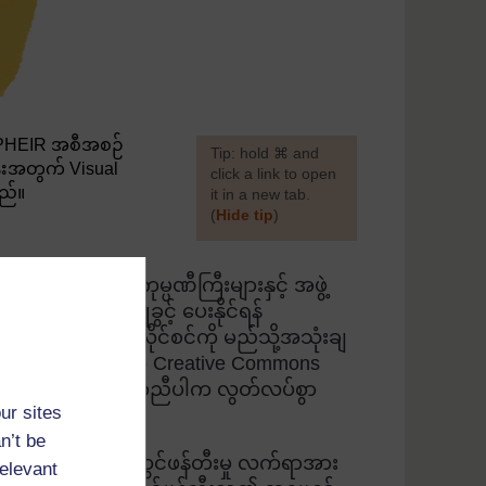
SPHEIR အစီအစဉ်
[
Tip: hold ⌘ and
န်းအတွက် Visual
click a link to open
သည်။
it in a new tab.
(
Hide tip
)
]
်တီးသူများမှ ကုမ္ပဏီကြီးများနှင့် အဖွဲ့
းအား အသုံးပြုခွင့် ပေးနိုင်ရန်
ေးသည်။ ယင်းလိုင်စင်ကို မည်သို့အသုံးချ
ဘက်မှနေ၍ ကြည့်ပါက Creative Commons
ေအနေများနှင့်ကိုက်ညီပါက လွတ်လပ်စွာ
ur sites
ြစ်ပါသည်။
n’t be
ျားကို မိမိ၏တီထွင်ဖန်တီးမှု လက်ရာအား
relevant