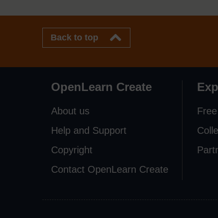
Back to top
OpenLearn Create
Exp
About us
Free
Help and Support
Coll
Copyright
Part
Contact OpenLearn Create