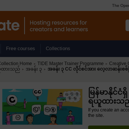
The Open
Free courses
Collections
/
/
ollection Home
TIDE Master Trainer Programme
Creative
►
►
/
/
ား ရယူထားသည်
အခန်း ၃
အခန်း ၃ CC လိုင်စင်အား လေ့လာဆန်းစစ်ခ
►
►
မြန်မာနိုင်ငံရှ
ရယူထားသည
If you create an acc
the site.