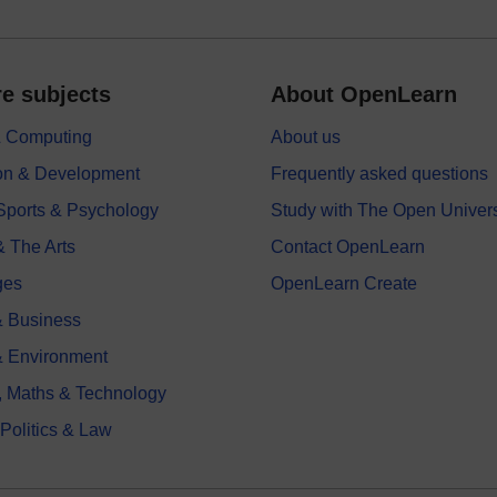
e subjects
About OpenLearn
 & Computing
About us
on & Development
Frequently asked questions
 Sports & Psychology
Study with The Open Univers
& The Arts
Contact OpenLearn
ges
OpenLearn Create
 Business
& Environment
, Maths & Technology
 Politics & Law