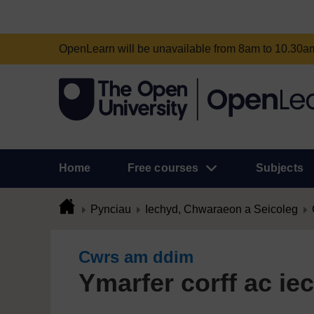
OpenLearn will be unavailable from 8am to 10.30
Home
Free courses
Subjects
Pynciau
Iechyd, Chwaraeon a Seicoleg
Cwrs am ddim
Ymarfer corff ac i