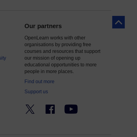
Yn ôl at y 
Our partners
OpenLearn works with other
organisations by providing free
courses and resources that support
ity
our mission of opening up
educational opportunities to more
people in more places.
Find out more
Support us
Twitter
Facebook
YouTube