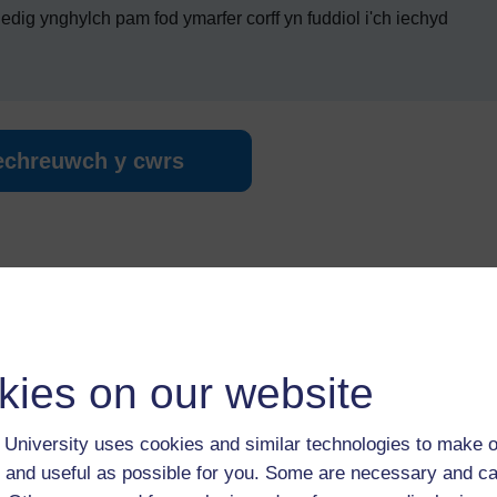
edig ynghylch pam fod ymarfer corff yn fuddiol i'ch iechyd
echreuwch y cwrs
kies on our website
en gwahanol adnoddau arnoch i'ch helpu chi i gwblhau rhai o'r
University uses cookies and similar technologies to make o
 and useful as possible for you. Some are necessary and ca