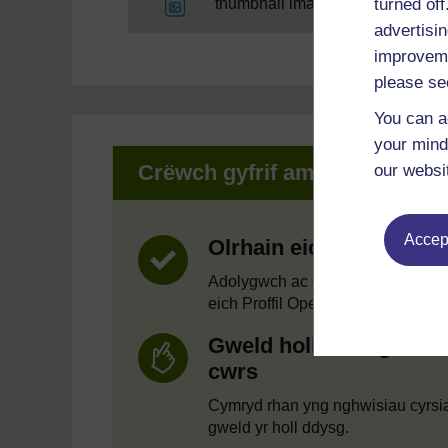
Ffeil
turned of
thumbnail image
advertisin
improveme
please se
You can a
your mind
Crëwch gyfrif am ragor
our websi
Accept
Olrhain eich cynnydd
Adolygwch ac olrheiniwch eich d
eich Proffil OpenLearn.
Gweld holl weithgaredd
cwrs
Cymryd rhan yng nghwisiau cyrsi
gweld yr holl ddysg.