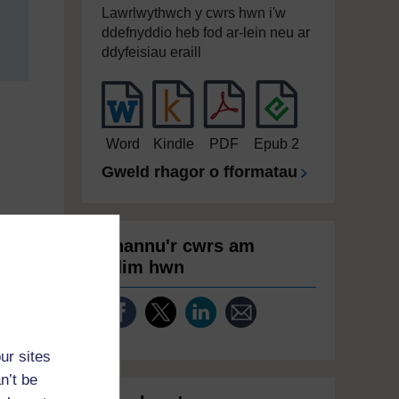
Lawrlwythwch y cwrs hwn i'w
ddefnyddio heb fod ar-lein neu ar
ddyfeisiau eraill
Word
Kindle
PDF
Epub 2
Gweld rhagor o fformatau
Rhannu'r cwrs am
ddim hwn
ur sites
n’t be