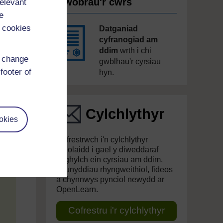
Gwobrau'r cwrs
relevant
e
 cookies
Datganiad
cyfranogiad am
ddim
wrth i chi
d change
gwblhau'r cyrsiau
footer of
hyn.
Cylchlythyr
okies
Cofrestrwch i'n cylchlythyr
rheolaidd i gael y diweddaraf
ynghylch ein cyrsiau am ddim,
deunyddiau rhyngweithiol, fideos
a chynnwys pynciol newydd ar
OpenLearn.
Cofrestru i'r cylchlythyr