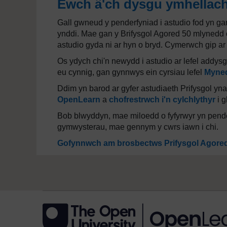
Ewch â'ch dysgu ymhellac
Gall gwneud y penderfyniad i astudio fod yn ga
ynddi. Mae gan y Brifysgol Agored 50 mlynedd 
astudio gyda ni ar hyn o bryd. Cymerwch gip ar
Os ydych chi'n newydd i astudio ar lefel addy
eu cynnig, gan gynnwys ein cyrsiau lefel
Myne
Ddim yn barod ar gyfer astudiaeth Prifysgol y
OpenLearn
a
chofrestrwch i'n cylchlythyr
i g
Bob blwyddyn, mae miloedd o fyfyrwyr yn pende
gymwysterau, mae gennym y cwrs iawn i chi.
Gofynnwch am brosbectws Prifysgol Agore