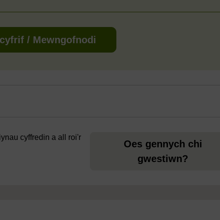
cyfrif / Mewngofnodi
au cyffredin a all roi'r
Oes gennych chi
gwestiwn?