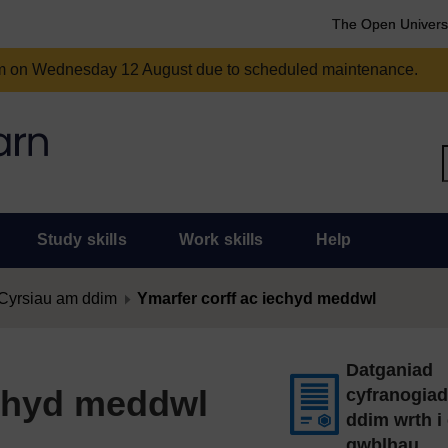
The Open Univers
am on Wednesday 12 August due to scheduled maintenance.
Study skills
Work skills
Help
Cyrsiau am ddim
Ymarfer corff ac iechyd meddwl
Datganiad
echyd meddwl
cyfranogia
ddim wrth i 
gwblhau