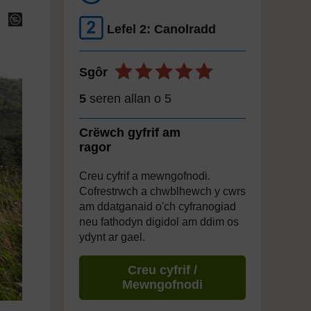
Lefel 2: Canolradd
Sgôr
5
seren allan o 5
Crëwch gyfrif am
ragor
Creu cyfrif a mewngofnodi.
Cofrestrwch a chwblhewch y cwrs
am ddatganaid o'ch cyfranogiad
neu fathodyn digidol am ddim os
ydynt ar gael.
Creu cyfrif /
Mewngofnodi