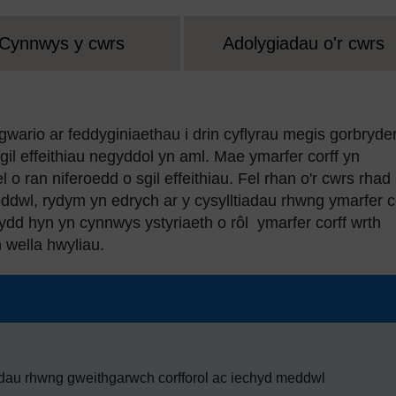
Cynnwys y cwrs
Adolygiadau o'r cwrs
gwario ar feddyginiaethau i drin cyflyrau megis gorbryde
il effeithiau negyddol yn aml. Mae ymarfer corff yn
l o ran niferoedd o sgil effeithiau. Fel rhan o'r cwrs rhad
dwl, rydym yn edrych ar y cysylltiadau rhwng ymarfer c
ydd hyn yn cynnwys ystyriaeth o rôl ymarfer corff wrth
h wella hwyliau.
adau rhwng gweithgarwch corfforol ac iechyd meddwl