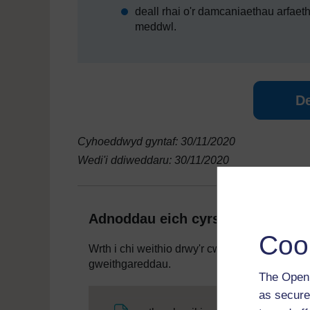
deall rhai o'r damcaniaethau arfaeth
meddwl.
D
Cyhoeddwyd gyntaf: 30/11/2020
Wedi'i ddiweddaru: 30/11/2020
Adnoddau eich cyrsiau
Coo
Wrth i chi weithio drwy'r cwrs hwn, bydd ang
gweithgareddau.
The Open 
as secure