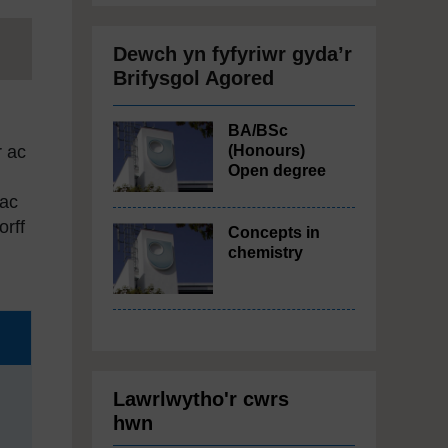
Dewch yn fyfyriwr gyda’r
Brifysgol Agored
BA/BSc
(Honours)
r ac
Open degree
 ac
orff
Concepts in
chemistry
Lawrlwytho'r cwrs
hwn