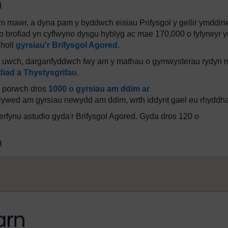
h
m mawr, a dyna pam y byddwch eisiau Prifysgol y gellir ymddiri
o brofiad yn cyflwyno dysgu hyblyg ac mae 170,000 o fyfyrwyr y
 holl
gyrsiau'r Brifysgol Agored
.
sg uwch, darganfyddwch fwy am y mathau o gymwysterau rydyn n
diad
a
Thystysgrifau
.
na porwch dros
1000 o gyrsiau am ddim ar
lywed am gyrsiau newydd am ddim, wrth iddynt gael eu rhyddh
rfynu astudio gyda'r Brifysgol Agored. Gyda dros 120 o
d