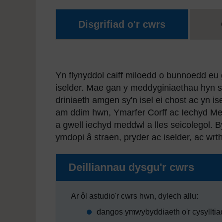
Disgrifiad o'r cwrs
Yn flynyddol caiff miloedd o bunnoedd eu 
iselder. Mae gan y meddyginiaethau hyn sg
driniaeth amgen sy'n isel ei chost ac yn ise
am ddim hwn, Ymarfer Corff ac Iechyd Med
a gwell iechyd meddwl a lles seicolegol. B
ymdopi â straen, pryder ac iselder, ac wrt
Deilliannau dysgu'r cwrs
Ar ôl astudio'r cwrs hwn, dylech allu:
dangos ymwybyddiaeth o'r cysyllti