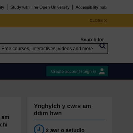
ity
Study with The Open University
Accessibility hub
CLOSE
Search for
Create account / Sign in
Ynghylch y cwrs am
ddim hwn
d am
chi
2 awr o astudio