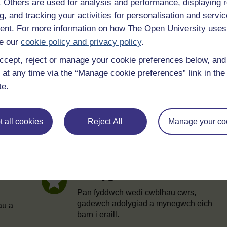
f. Others are used for analysis and performance, displaying 
g, and tracking your activities for personalisation and servic
nt. For more information on how The Open University uses
e our
cookie policy and privacy policy
.
ccept, reject or manage your cookie preferences below, an
 at any time via the “Manage cookie preferences” link in the 
te.
 all cookies
Reject All
Manage your co
Datganiad Cyfranogiad
ysg drwy
Wrth i chi gwblhau cwrs, cewch
Ddatganiad Cyfranogiad.
au'r
Adolygu'r cwrs
Pan fyddwch wedi cwblhau cwrs,
gadewch adolygiad a mynegwch eich
au a
barn i eraill.