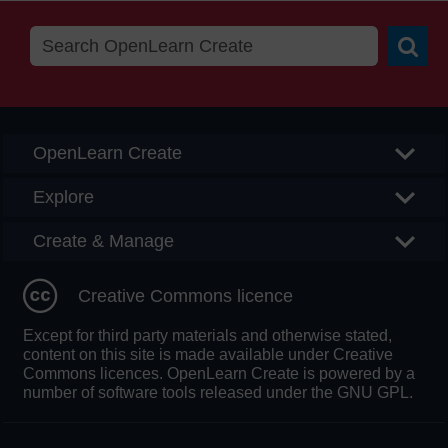
Searc
OpenLearn Create
Explore
Create & Manage
Creative Commons licence
Except for third party materials and otherwise stated,
content on this site is made available under Creative
Commons licences. OpenLearn Create is powered by a
number of software tools released under the GNU GPL.