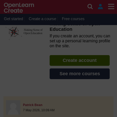
Skip to main content
OpenLearn Create will be unavailable on Wednesday 12
August 2026 from 8am to 10.30am (GMT) due to routine
maintenance.
Get started
Create a course
Free courses
Making Sense of Open
Education
If you create an account, you can
set up a personal learning profile
on the site.
Create account
See more courses
discussionidforpromptai:21719
The standard view of this forum does not always work well with
Post 1
Patrick Bean
7 May 2026, 10:09 AM