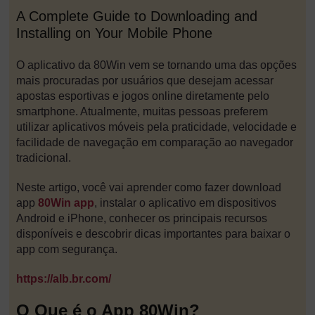
A Complete Guide to Downloading and
Installing on Your Mobile Phone
O aplicativo da 80Win vem se tornando uma das opções
mais procuradas por usuários que desejam acessar
apostas esportivas e jogos online diretamente pelo
smartphone. Atualmente, muitas pessoas preferem
utilizar aplicativos móveis pela praticidade, velocidade e
facilidade de navegação em comparação ao navegador
tradicional.
Neste artigo, você vai aprender como fazer download
app
80Win app
, instalar o aplicativo em dispositivos
Android e iPhone, conhecer os principais recursos
disponíveis e descobrir dicas importantes para baixar o
app com segurança.
https://alb.br.com/
O Que é o App 80Win?