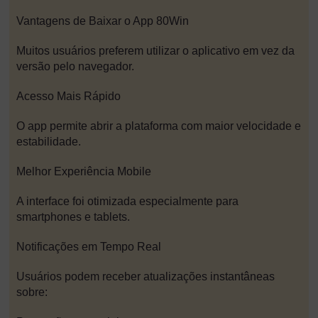
Vantagens de Baixar o App 80Win
Muitos usuários preferem utilizar o aplicativo em vez da
versão pelo navegador.
Acesso Mais Rápido
O app permite abrir a plataforma com maior velocidade e
estabilidade.
Melhor Experiência Mobile
A interface foi otimizada especialmente para
smartphones e tablets.
Notificações em Tempo Real
Usuários podem receber atualizações instantâneas
sobre: