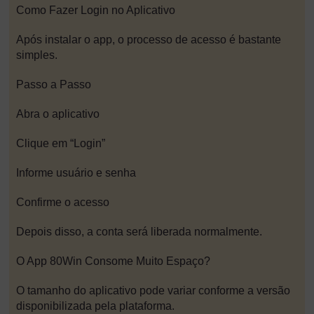
Como Fazer Login no Aplicativo
Após instalar o app, o processo de acesso é bastante
simples.
Passo a Passo
Abra o aplicativo
Clique em “Login”
Informe usuário e senha
Confirme o acesso
Depois disso, a conta será liberada normalmente.
O App 80Win Consome Muito Espaço?
O tamanho do aplicativo pode variar conforme a versão
disponibilizada pela plataforma.