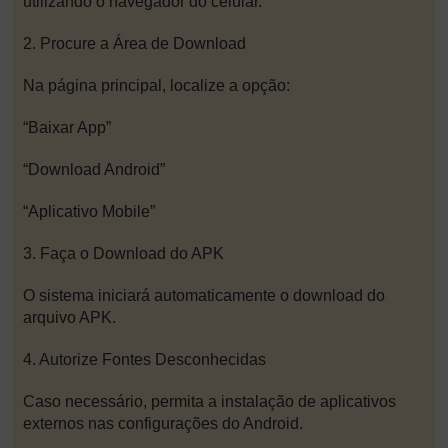
utilizando o navegador do celular.
2. Procure a Área de Download
Na página principal, localize a opção:
“Baixar App”
“Download Android”
“Aplicativo Mobile”
3. Faça o Download do APK
O sistema iniciará automaticamente o download do
arquivo APK.
4. Autorize Fontes Desconhecidas
Caso necessário, permita a instalação de aplicativos
externos nas configurações do Android.