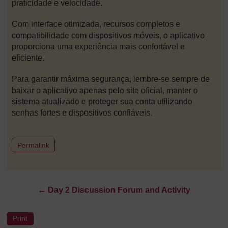
praticidade e velocidade.
Com interface otimizada, recursos completos e
compatibilidade com dispositivos móveis, o aplicativo
proporciona uma experiência mais confortável e
eficiente.
Para garantir máxima segurança, lembre-se sempre de
baixar o aplicativo apenas pelo site oficial, manter o
sistema atualizado e proteger sua conta utilizando
senhas fortes e dispositivos confiáveis.
to post 1
Permalink
←
Day 2 Discussion Forum and Activity