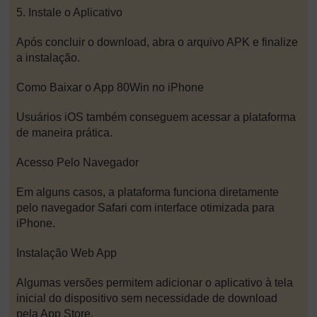
5. Instale o Aplicativo
Após concluir o download, abra o arquivo APK e finalize
a instalação.
Como Baixar o App 80Win no iPhone
Usuários iOS também conseguem acessar a plataforma
de maneira prática.
Acesso Pelo Navegador
Em alguns casos, a plataforma funciona diretamente
pelo navegador Safari com interface otimizada para
iPhone.
Instalação Web App
Algumas versões permitem adicionar o aplicativo à tela
inicial do dispositivo sem necessidade de download
pela App Store.