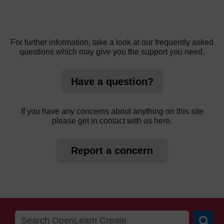
For further information, take a look at our frequently asked
questions which may give you the support you need.
Have a question?
If you have any concerns about anything on this site
please get in contact with us here.
Report a concern