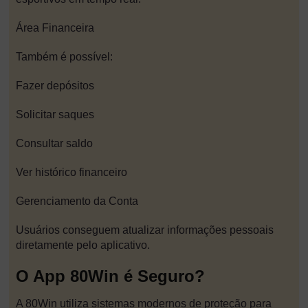
Área Financeira
Também é possível:
Fazer depósitos
Solicitar saques
Consultar saldo
Ver histórico financeiro
Gerenciamento da Conta
Usuários conseguem atualizar informações pessoais
diretamente pelo aplicativo.
O App 80Win é Seguro?
A 80Win utiliza sistemas modernos de proteção para