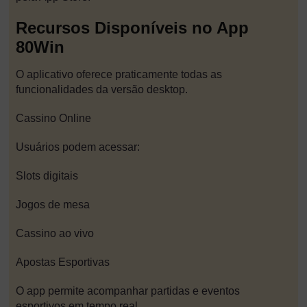
Recursos Disponíveis no App
80Win
O aplicativo oferece praticamente todas as
funcionalidades da versão desktop.
Cassino Online
Usuários podem acessar:
Slots digitais
Jogos de mesa
Cassino ao vivo
Apostas Esportivas
O app permite acompanhar partidas e eventos
esportivos em tempo real.