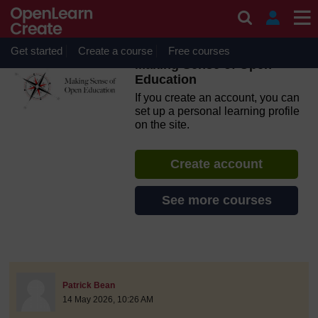
Skip to main content
OpenLearn Create will be unavailable on Wednesday 12
August 2026 from 8am to 10.30am (GMT) due to routine
maintenance.
Get started
Create a course
Free courses
Making Sense of Open
Education
If you create an account, you can
set up a personal learning profile
on the site.
Create account
See more courses
discussionidforpromptai:21795
The standard view of this forum does not always work well with
Post 1
Patrick Bean
14 May 2026, 10:26 AM