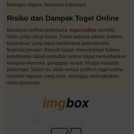
berbagai negara, termasuk Indonesia.
Risiko dan Dampak Togel Online
Meskipun terlihat sederhana,
togel online
memiliki
risiko yang cukup besar. Salah satunya adalah potensi
kecanduan yang dapat berdampak pada kondisi
finansial pemain. Banyak kasus menunjukkan bahwa
keterlibatan dalam perjudian online dapat menyebabkan
kerugian ekonomi, gangguan sosial, hingga masalah
psikologis. Selain itu, tidak semua platform togel online
memiliki regulasi yang jelas, sehingga meningkatkan
risiko penipuan.