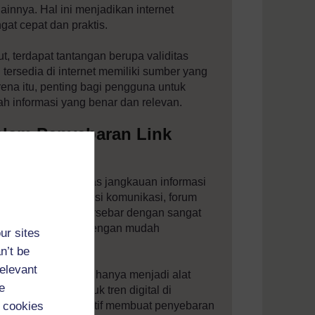
lainnya. Hal ini menjadikan internet
at cepat dan praktis.
, terdapat tantangan berupa validitas
 tersedia di internet memiliki sumber yang
rena itu, penting bagi pengguna untuk
 informasi yang benar dan relevan.
alam Penyebaran Link
ng dalam memperluas jangkauan informasi
Platform seperti aplikasi komunikasi, forum
kinkan informasi tersebar dengan sangat
eh pengguna dapat dengan mudah
ur sites
am waktu singkat.
n’t be
relevant
edia sosial tidak hanya menjadi alat
e
ma dalam membentuk tren digital di
 cookies
ar pengguna yang aktif membuat penyebaran