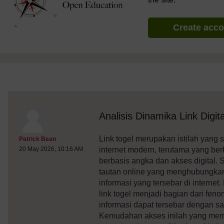
Create acc
discussionidforpromptai:21843
The standard view of this forum does not always work well with
Analisis Dinamika Link Digi
Link togel merupakan istilah yan
Post 1
Patrick Bean
internet modern, terutama yang be
20 May 2026, 10:16 AM
berbasis angka dan akses digital. 
tautan online yang menghubungka
informasi yang tersebar di interne
link togel menjadi bagian dari fe
informasi dapat tersebar dengan san
Kemudahan akses inilah yang membu