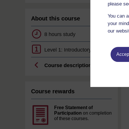
please se
You can a
About this course
your mind
our websi
8 hours study
1
Level 1: Introductory
Accept
Course description
Course rewards
Free Statement of
Participation
on completion
of these courses.