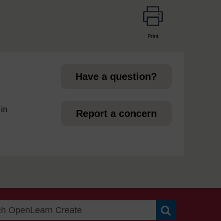
Print
page
Have a question?
 in
Report a concern