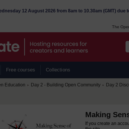
Wednesday 12 August 2026 from 8am to 10.30am (GMT) due t
The Open
Free courses
Collections
/
/
en Education
Day 2 - Building Open Community
Day 2 Disc
►
►
Making Sens
If you create an acco
the site.