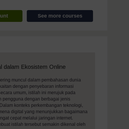
ount
See more courses
 assistive technology. We also provide a simpler view, which sti
tal dalam Ekosistem Online
g sering muncul dalam pembahasan dunia
rkaitan dengan penyebaran informasi
Secara umum, istilah ini merujuk pada
n pengguna dengan berbagai jenis
t. Dalam konteks perkembangan teknologi,
nomena digital yang menunjukkan bagaimana
gat cepat melalui jaringan internet.
at istilah tersebut semakin dikenal oleh