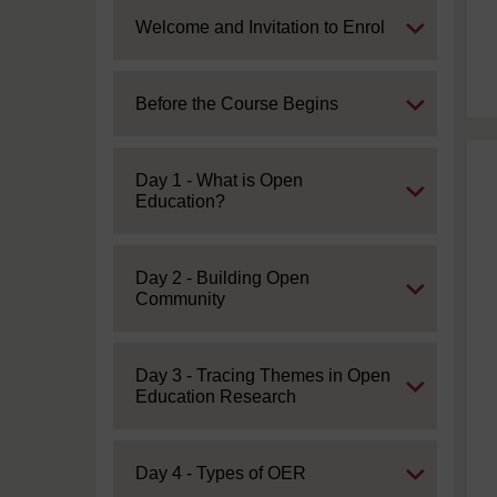
Expand
Welcome and Invitation to Enrol
Expand
Before the Course Begins
Expand
Day 1 - What is Open
Education?
Expand
Day 2 - Building Open
Community
Expand
Day 3 - Tracing Themes in Open
Education Research
Expand
Day 4 - Types of OER