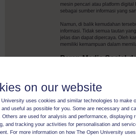
mesin pencari atau platform digital 
sebagai sumber informasi yang sang
Namun, di balik kemudahan tersebut
informasi. Tidak semua tautan yang
jelas dan dapat dipercaya. Oleh ka
memiliki kemampuan dalam memilah
Peran Media Sosial d
Togel
Media sosial memiliki peran penti
kies on our website
terkait link togel di dunia digital. 
online, dan jejaring sosial memung
cepat. Konten yang dibagikan ol
University uses cookies and similar technologies to make o
menjangkau audiens yang luas dal
 and useful as possible for you. Some are necessary and ca
f. Others are used for analysis and performance, displaying 
Fenomena ini menunjukkan bahwa m
g, and tracking your activities for personalisation and servic
komunikasi, tetapi juga sarana uta
nt. For more information on how The Open University uses
masyarakat modern. Interaksi ant