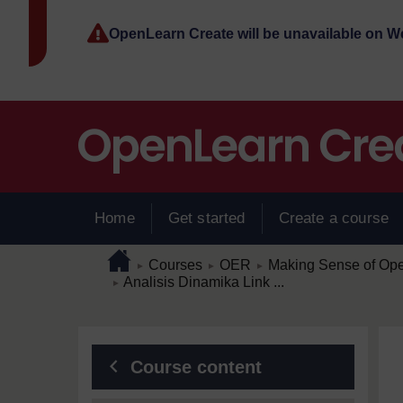
Skip to main content
OpenLearn Create will be unavailable on 
Home
Get started
Create a course
Page path
Home
/
/
/
Courses
OER
Making Sense of Op
►
►
►
/
Analisis Dinamika Link ...
►
Blocks
Course content