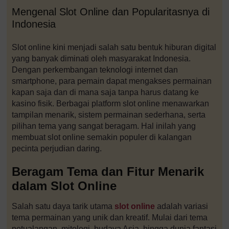
Mengenal Slot Online dan Popularitasnya di
Indonesia
Slot online kini menjadi salah satu bentuk hiburan digital
yang banyak diminati oleh masyarakat Indonesia.
Dengan perkembangan teknologi internet dan
smartphone, para pemain dapat mengakses permainan
kapan saja dan di mana saja tanpa harus datang ke
kasino fisik. Berbagai platform slot online menawarkan
tampilan menarik, sistem permainan sederhana, serta
pilihan tema yang sangat beragam. Hal inilah yang
membuat slot online semakin populer di kalangan
pecinta perjudian daring.
Beragam Tema dan Fitur Menarik
dalam Slot Online
Salah satu daya tarik utama
slot online
adalah variasi
tema permainan yang unik dan kreatif. Mulai dari tema
petualangan, mitologi, budaya Asia, hingga dunia fantasi