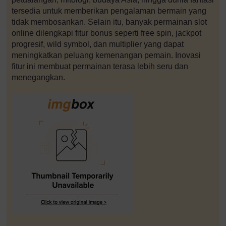
tersedia untuk memberikan pengalaman bermain yang
tidak membosankan. Selain itu, banyak permainan slot
online dilengkapi fitur bonus seperti free spin, jackpot
progresif, wild symbol, dan multiplier yang dapat
meningkatkan peluang kemenangan pemain. Inovasi
fitur ini membuat permainan terasa lebih seru dan
menegangkan.