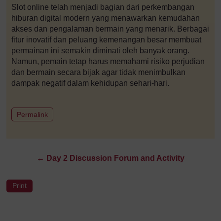
Slot online telah menjadi bagian dari perkembangan
hiburan digital modern yang menawarkan kemudahan
akses dan pengalaman bermain yang menarik. Berbagai
fitur inovatif dan peluang kemenangan besar membuat
permainan ini semakin diminati oleh banyak orang.
Namun, pemain tetap harus memahami risiko perjudian
dan bermain secara bijak agar tidak menimbulkan
dampak negatif dalam kehidupan sehari-hari.
to post 1
Permalink
←
Day 2 Discussion Forum and Activity