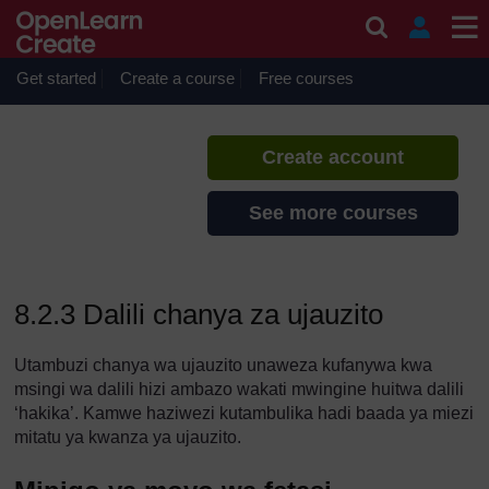
Skip to main content
Utunzaji katika Ujauzito
If you create an account, you can
set up a personal learning profile
Get started
Create a course
Free courses
on the site.
Create account
See more courses
8.2.3 Dalili chanya za ujauzito
Utambuzi chanya wa ujauzito unaweza kufanywa kwa
msingi wa dalili hizi ambazo wakati mwingine huitwa dalili
‘hakika’. Kamwe haziwezi kutambulika hadi baada ya miezi
mitatu ya kwanza ya ujauzito.