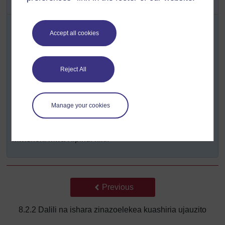
zinazoweza kuashiria ujauzito
Tenga takriban dakika 10 kwa zoezi hili.
Accept all cookies
Andika katika Shajara yako ya Masomo maswali
ambayo ungemwuliza mwanamke ikiwa unajaribu kujua
iwapo huenda awe na ujauzito. Kumbuka kutumia lugha
Reject All
ya heshima na maneno anayoweza kuelewa.
Jadili maswali yako na Mkufunzi wako katika Mkutanao
Manage your cookies
saidizi wa Masomo utakaofuata.
Zoezi hili linahusiana na Swali la Kujitathmini 8.5
mwishoni mwa Kipindi hiki.
Back to previous page
Previous
8.2.2 Dalili na ishara zinazoelekea kuashiria ujauzito