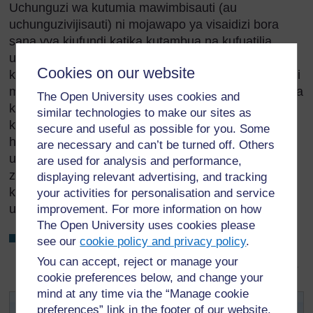
Uchunguzi wa kutumia mawimbisauti (au
uchunguzivijisauti) ni mojawapo ya visaidizi bora
sana vya kiufundi katika kutambua na kufuatilia
ujauzito, hata hivyo, unaweza kufanywa tu katika
Cookies on our website
kituo cha afya kwa kutumia vifaa mwafaka. Mawimbi
makali sana ya sauti usiyoweza kuyasikia hupitishwa
The Open University uses cookies and
kwenye fumbatio la mama kwa mashine hiyo na
similar technologies to make our sites as
kurushwa kurudi nyuma mbali na mtoto. Tarakilishi
secure and useful as possible for you. Some
hugeuza mawimbi haya ya sauti kuwa picha ya
are necessary and can’t be turned off. Others
umbo la fetasi; plasenta na kiungamwana pia
are used for analysis and performance,
zinaweza kuonekana. Hali njema ya fetasi inaweza
displaying relevant advertising, and tracking
kufuatiliwa kwa kutumia vijisauti ujauzito
your activities for personalisation and service
unapoendelea.
improvement. For more information on how
The Open University uses cookies please
Je, ni zipi kati ya ishara na dalili za ujauzito zilizo katika
see our
cookie policy and privacy policy
.
Sehemu 8.2.1 hadi 8.2.3 unazoweza kutumia katika
You can accept, reject or manage your
kebele
yako kukusaidia kutambua ujauzito katika jamii?
cookie preferences below, and change your
mind at any time via the “Manage cookie
Zoezi 8.1 Kuuliza maswali kuhusu ishara
preferences” link in the footer of our website.