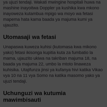
ya ujuzi tendaji. Wakati mwingine hospitali huwa na
mashine inayoitwa Doppler ya kushika kwa mkono
inayoweza kutambua mpigo wa moyo wa fetasi
mapema hata kama baada ya majuma kumi ya
ujauzito.
Utomasaji wa fetasi
Unapaswa kuweza kuhisi (kutomasa kwa mikono
yako) fetasi ikisonga kupitia kuta za fumbatio la
mama, ujauzito ukiwa na takriban majuma 18, na
baada ya majuma 22, umbo la mtoto linaweza
kuhisika. Utajifunza jinsi ya kufanya hivi katika Vikao
vya 10 na 11 vya Somo na katika masomo yako ya
ujuzi tendaji.
Uchunguzi wa kutumia
mawimbisauti