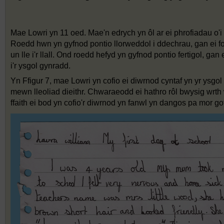
Ffigur 6
Lowri yn ei gwisg ysgol newydd
Mae Lowri yn 11 oed. Mae'n edrych yn ôl ar ei phrofiadau o'i c
Roedd hwn yn gyfnod pontio llorweddol i ddechrau, gan ei fo
un lle i'r llall. Ond roedd hefyd yn gyfnod pontio fertigol, ga
i'r ysgol gynradd.
Yn Ffigur 7, mae Lowri yn cofio ei diwrnod cyntaf yn yr ysgo
mewn lleoliad dieithr. Chwaraeodd ei hathro rôl bwysig wrth
ffaith ei bod yn cofio'r diwrnod yn fanwl yn dangos pa mor go