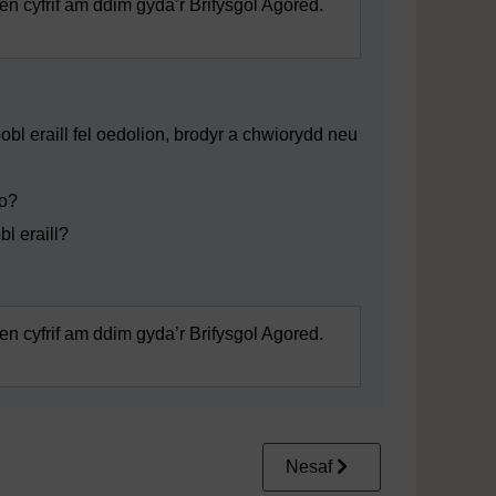
n cyfrif am ddim gyda’r Brifysgol Agored.
obl eraill fel oedolion, brodyr a chwiorydd neu
io?
l eraill?
n cyfrif am ddim gyda’r Brifysgol Agored.
Nesaf