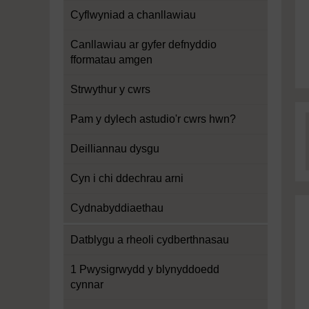
Cyflwyniad a chanllawiau
Canllawiau ar gyfer defnyddio
fformatau amgen
Strwythur y cwrs
Pam y dylech astudio'r cwrs hwn?
Deilliannau dysgu
Cyn i chi ddechrau arni
Cydnabyddiaethau
Datblygu a rheoli cydberthnasau
1 Pwysigrwydd y blynyddoedd
cynnar