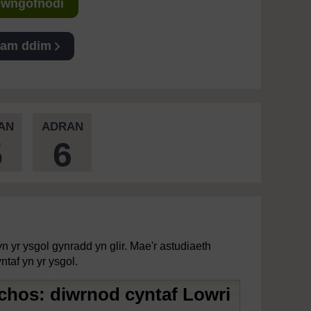
Mewngofnodi
 am ddim
AN
ADRAN
5
6
 yr ysgol gynradd yn glir. Mae'r astudiaeth
ntaf yn yr ysgol.
achos: diwrnod cyntaf Lowri