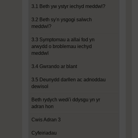
3.1 Beth yw ystyr iechyd meddwl?
3.2 Beth sy'n ysgogi salwch
meddwl?
3.3 Symptomau a allai fod yn
arwydd o broblemau iechyd
meddwl
3.4 Gwrando ar blant
3.5 Deunydd darllen ac adnoddau
dewisol
Beth rydych wedi'i ddysgu yn yr
adran hon
Cwis Adran 3
Cyfeiriadau