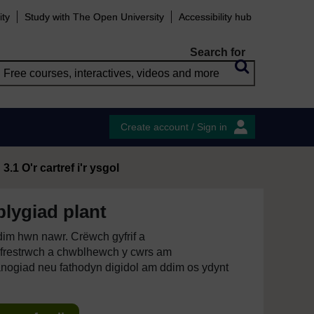
ity
Study with The Open University
Accessibility hub
Search for
Create account / Sign in
3.1 O'r cartref i'r ysgol
blygiad plant
im hwn nawr. Crëwch gyfrif a
restrwch a chwblhewch y cwrs am
anogiad neu fathodyn digidol am ddim os ydynt