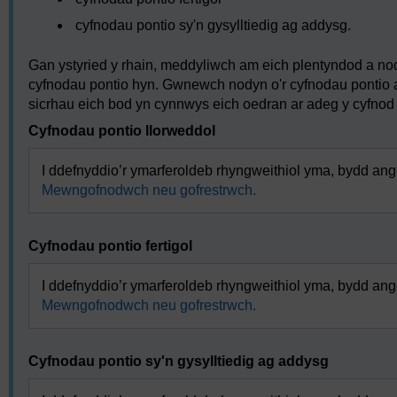
cyfnodau pontio sy'n gysylltiedig ag addysg.
Gan ystyried y rhain, meddyliwch am eich plentyndod a 
cyfnodau pontio hyn. Gwnewch nodyn o'r cyfnodau pontio a 
sicrhau eich bod yn cynnwys eich oedran ar adeg y cyfnod 
Cyfnodau pontio llorweddol
I ddefnyddio’r ymarferoldeb rhyngweithiol yma, bydd ange
Mewngofnodwch neu gofrestrwch.
Cyfnodau pontio fertigol
I ddefnyddio’r ymarferoldeb rhyngweithiol yma, bydd ange
Mewngofnodwch neu gofrestrwch.
Cyfnodau pontio sy'n gysylltiedig ag addysg