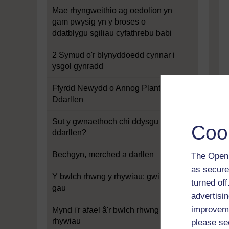
Mae rhyngweithio ag oedolion yn
gam pwysig yn y broses o
ddatblygu sgiliau cyfathrebu babi
2 Symud o'r blynyddoedd cynnar i
ysgol gynradd
Ffyrdd Newydd o Annog Plant i
Ddarllen
Sut y gwnaethoch chi ddysgu sut i
Coo
ddarllen?
Bechgyn, merched a darllen
The Open 
as secure
Y bwlch rhwng y rhywiau: gwir neu
turned of
gau
advertisin
improveme
Mynd i'r afael â'r bwlch rhwng y
rhywiau
please se