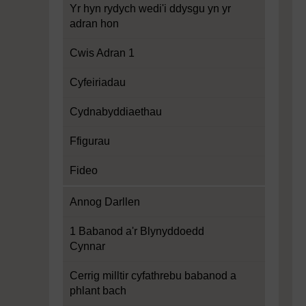
Yr hyn rydych wedi'i ddysgu yn yr
adran hon
Cwis Adran 1
Cyfeiriadau
Cydnabyddiaethau
Ffigurau
Fideo
Annog Darllen
1 Babanod a'r Blynyddoedd
Cynnar
Cerrig milltir cyfathrebu babanod a
phlant bach