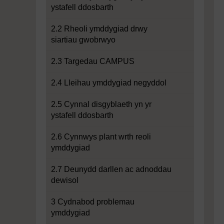
ystafell ddosbarth
2.2 Rheoli ymddygiad drwy
siartiau gwobrwyo
2.3 Targedau CAMPUS
2.4 Lleihau ymddygiad negyddol
2.5 Cynnal disgyblaeth yn yr
ystafell ddosbarth
2.6 Cynnwys plant wrth reoli
ymddygiad
2.7 Deunydd darllen ac adnoddau
dewisol
3 Cydnabod problemau
ymddygiad