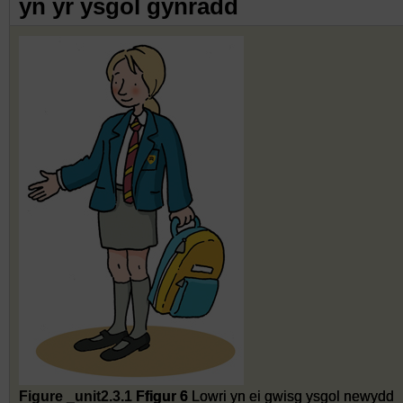
yn yr ysgol gynradd
Figure _unit2.3.1
Ffigur 6
Lowri yn ei gwisg ysgol newydd