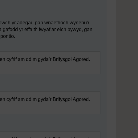
nodwch yr adegau pan wnaethoch wynebu'r
gafodd yr effaith fwyaf ar eich bywyd, gan
pontio.
n cyfrif am ddim gyda’r Brifysgol Agored.
n cyfrif am ddim gyda’r Brifysgol Agored.