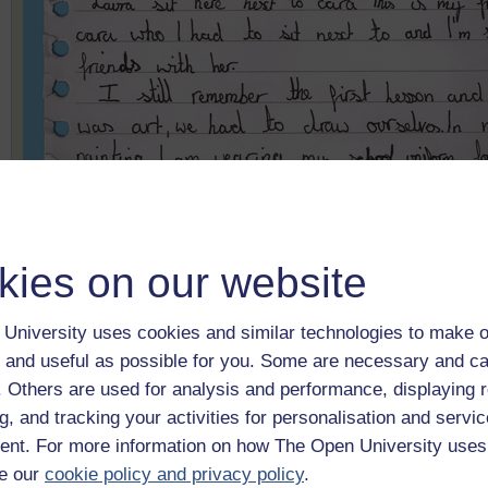
kies on our website
University uses cookies and similar technologies to make o
 and useful as possible for you. Some are necessary and ca
f. Others are used for analysis and performance, displaying 
g, and tracking your activities for personalisation and servic
nt. For more information on how The Open University uses
e our
cookie policy and privacy policy
.
Figure _unit2.3.2
Ffigur 7
Stori Lowri