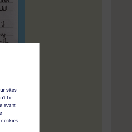
ur sites
n’t be
relevant
e
 cookies