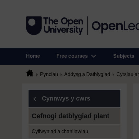
Home
Free courses
Subjects
Pynciau
Addysg a Datblygiad
Cyrsiau a
Cynnwys y cwrs
Cefnogi datblygiad plant
Cyflwyniad a chanllawiau