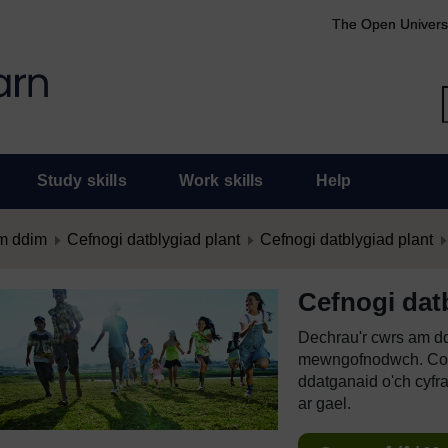
The Open Univers
Study skills
Work skills
Help
m ddim
Cefnogi datblygiad plant
Cefnogi datblygiad plant
Cefnogi dat
Dechrau'r cwrs am dd
mewngofnodwch. Cof
ddatganaid o'ch cyfr
ar gael.