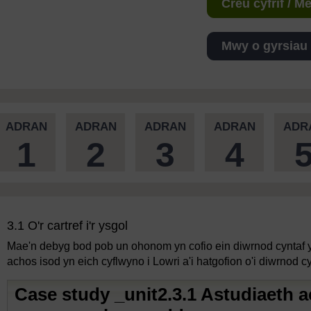
Creu cyfrif / 
Mwy o gyrsiau
ADRAN
ADRAN
ADRAN
ADRAN
ADR
1
2
3
4
3.1 O'r cartref i'r ysgol
Mae'n debyg bod pob un ohonom yn cofio ein diwrnod cyntaf yn
achos isod yn eich cyflwyno i Lowri a'i hatgofion o'i diwrnod cy
Case study _unit2.3.1 Astudiaeth 