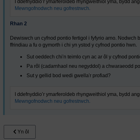
I ddefnyddio’r ymarferoldeb rhyngweithiol yma, bydd ange
Mewngofnodwch neu gofrestrwch.
Rhan 2
Dewiswch un cyfnod pontio fertigol i fyfyrio arno. Nodwch b
ffrindiau a fu o gymorth i chi yn ystod y cyfnod pontio hwn.
Sut oeddech chi'n teimlo cyn ac ar ôl y cyfnod pont
Pa rôl (cadarnhaol neu negyddol) a chwaraeodd pob
Sut y gellid bod wedi gwella'r profiad?
I ddefnyddio’r ymarferoldeb rhyngweithiol yma, bydd ange
Mewngofnodwch neu gofrestrwch.
Yn ôl