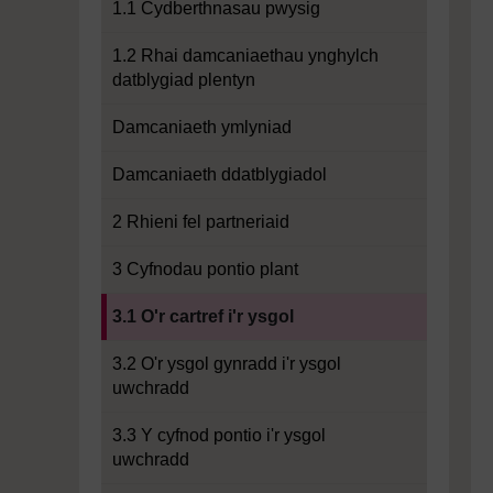
1.1 Cydberthnasau pwysig
1.2 Rhai damcaniaethau ynghylch
datblygiad plentyn
Damcaniaeth ymlyniad
Damcaniaeth ddatblygiadol
2 Rhieni fel partneriaid
3 Cyfnodau pontio plant
Current section:
3.1 O'r cartref i'r ysgol
3.2 O'r ysgol gynradd i'r ysgol
uwchradd
3.3 Y cyfnod pontio i'r ysgol
uwchradd