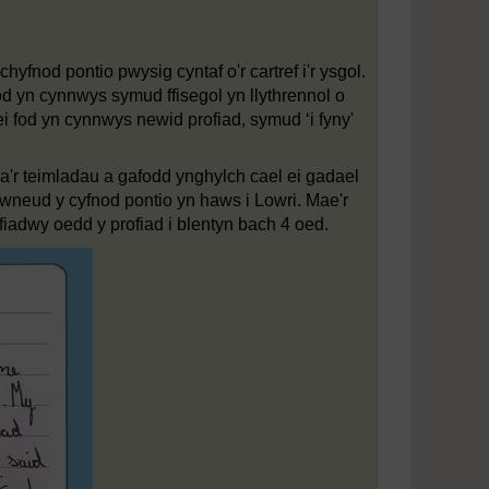
hyfnod pontio pwysig cyntaf o'r cartref i'r ysgol.
d yn cynnwys symud ffisegol yn llythrennol o
n ei fod yn cynnwys newid profiad, symud ‘i fyny'
l a'r teimladau a gafodd ynghylch cael ei gadael
 wneud y cyfnod pontio yn haws i Lowri. Mae'r
fiadwy oedd y profiad i blentyn bach 4 oed.