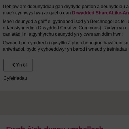
Heblaw am ddeunyddiau gan drydydd partïon a deunyddiau a n
mae'r cynnwys hwn ar gael o dan
Drwydded ShareALike-Anf
Mae'r deunydd a gaiff ei gydnabod isod yn Berchnogol ac fe'i
ddarostyngedig i Drwydded Creative Commons). Rydym yn ddiol
caniatâd i ni atgynhyrchu deunydd yn y cwrs am ddim hwn:
Gwnaed pob ymdrech i gysylltu â pherchenogion hawlfreintia
anfwriadol, bydd y cyhoeddwyr yn barod i wneud y trefniadau a
Yn ôl
Cyfeiriadau