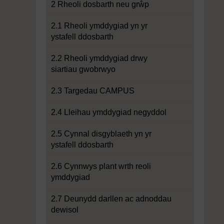
2 Rheoli dosbarth neu grŵp
2.1 Rheoli ymddygiad yn yr
ystafell ddosbarth
2.2 Rheoli ymddygiad drwy
siartiau gwobrwyo
2.3 Targedau CAMPUS
2.4 Lleihau ymddygiad negyddol
2.5 Cynnal disgyblaeth yn yr
ystafell ddosbarth
2.6 Cynnwys plant wrth reoli
ymddygiad
2.7 Deunydd darllen ac adnoddau
dewisol