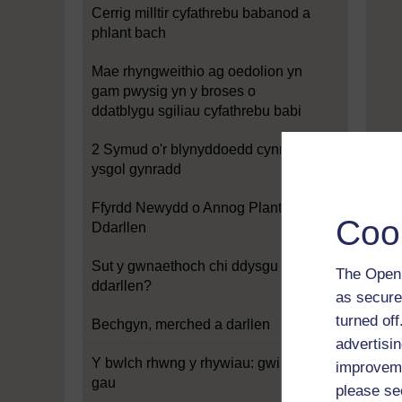
Cerrig milltir cyfathrebu babanod a
phlant bach
Mae rhyngweithio ag oedolion yn
gam pwysig yn y broses o
ddatblygu sgiliau cyfathrebu babi
2 Symud o'r blynyddoedd cynnar i
ysgol gynradd
Ffyrdd Newydd o Annog Plant i
Coo
Ddarllen
Sut y gwnaethoch chi ddysgu sut i
The Open 
ddarllen?
as secure
turned of
Bechgyn, merched a darllen
advertisin
Y bwlch rhwng y rhywiau: gwir neu
improveme
gau
please se