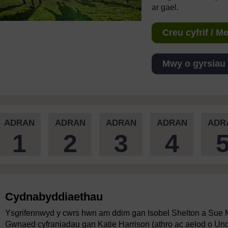
ar gael.
Creu cyfrif / 
Mwy o gyrsiau
ADRAN
ADRAN
ADRAN
ADRAN
ADR
1
2
3
4
Cydnabyddiaethau
Ysgrifennwyd y cwrs hwn am ddim gan Isobel Shelton a Sue McK
Gwnaed cyfraniadau gan Katie Harrison (athro ac aelod o Un