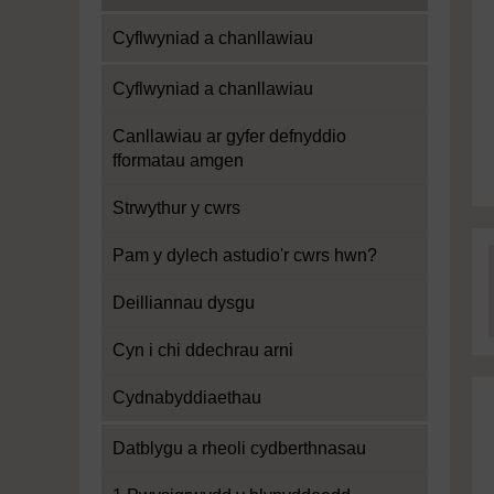
Cyflwyniad a chanllawiau
Cyflwyniad a chanllawiau
Canllawiau ar gyfer defnyddio
fformatau amgen
Strwythur y cwrs
Pam y dylech astudio'r cwrs hwn?
Deilliannau dysgu
Cyn i chi ddechrau arni
Cydnabyddiaethau
Datblygu a rheoli cydberthnasau