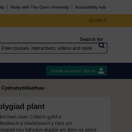
ity
Study with The Open University
Accessibility hub
CLOSE
Search for
Create account / Sign in
Cydnabyddiaethau
blygiad plant
im hwn nawr. Crëwch gyfrif a
restrwch a chwblhewch y cwrs am
anogiad neu fathodyn digidol am ddim os ydynt