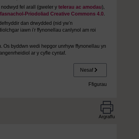
odwyd fel arall (gweler y
telerau ac amodau
),
asnachol-Priodoliad Creative Commons 4.0
.
 defnyddir dan drwydded (nid yw'n
chgar iawn i'r ffynonellau canlynol am roi
u. Os byddwn wedi hepgor unrhyw ffynonellau yn
ngenrheidiol ar y cyfle cyntaf.
Nesaf
Ffigurau
Argraffu