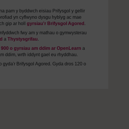
a pam y byddwch eisiau Prifysgol y gellir
brofiad yn cyflwyno dysgu hyblyg ac mae
ch gip ar holl
gyrsiau'r Brifysgol Agored
.
rganfyddwch fwy am y mathau o gymwysterau
d
a
Thystysgrifau
.
s
900 o gyrsiau am ddim ar OpenLearn
a
m ddim, wrth iddynt gael eu rhyddhau.
 gyda'r Brifysgol Agored. Gyda dros 120 o