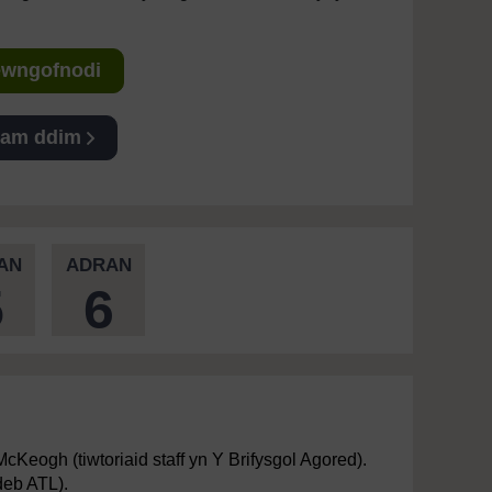
Mewngofnodi
 am ddim
AN
ADRAN
5
6
eogh (tiwtoriaid staff yn Y Brifysgol Agored).
deb ATL).