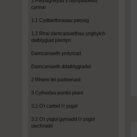
1 Pwysigrwydd y blynyddoedd
cynnar
1.1 Cydberthnasau pwysig
1.2 Rhai damcaniaethau ynghylch
datblygiad plentyn
Damcaniaeth ymlyniad
Damcaniaeth ddatblygiadol
2 Rhieni fel partneriaid
3 Cyfnodau pontio plant
3.1 O'r cartref i'r ysgol
3.2 O'r ysgol gynradd i'r ysgol
uwchradd