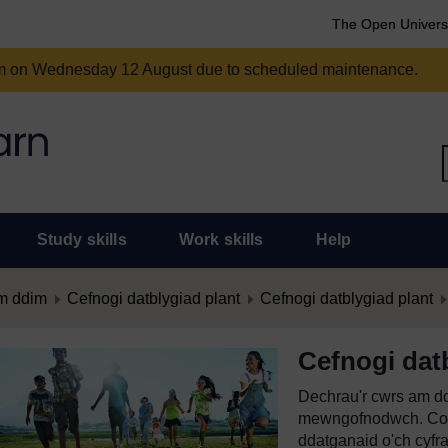
The Open Univers
am on Wednesday 12 August due to scheduled maintenance.
Study skills
Work skills
Help
m ddim
Cefnogi datblygiad plant
Cefnogi datblygiad plant
Cefnogi dat
Dechrau'r cwrs am dd
mewngofnodwch. Cof
ddatganaid o'ch cyfr