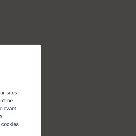
ur sites
n’t be
relevant
e
 cookies