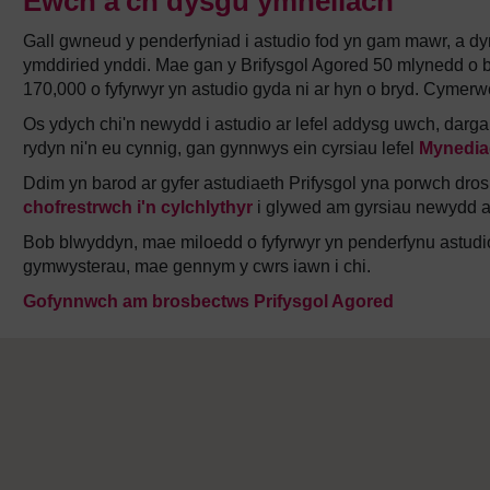
Ewch â'ch dysgu ymhellach
Gall gwneud y penderfyniad i astudio fod yn gam mawr, a dyn
ymddiried ynddi. Mae gan y Brifysgol Agored 50 mlynedd o 
170,000 o fyfyrwyr yn astudio gyda ni ar hyn o bryd. Cymerw
Os ydych chi'n newydd i astudio ar lefel addysg uwch, da
rydyn ni'n eu cynnig, gan gynnwys ein cyrsiau lefel
Mynedia
Ddim yn barod ar gyfer astudiaeth Prifysgol yna porwch dro
chofrestrwch i'n cylchlythyr
i glywed am gyrsiau newydd a
Bob blwyddyn, mae miloedd o fyfyrwyr yn penderfynu astudio
gymwysterau, mae gennym y cwrs iawn i chi.
Gofynnwch am brosbectws Prifysgol Agored