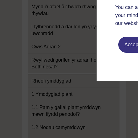
Mynd i'r afael â'r bwlch rhwng y
You can a
rhywiau
your mind
our websi
Llythrennedd a darllen yn yr ysgol
uwchradd
Accept
Cwis Adran 2
Rwyf wedi gorffen yr adran hon.
Beth nesaf?
Rheoli ymddygiad
1 Ymddygiad plant
1.1 Pam y gallai plant ymddwyn
mewn ffyrdd penodol?
1.2 Nodau camymddwyn