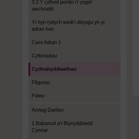
3.3 Y cyfnod pontio i'r ysgol
uwchradd
Yr hyn rydych wedi'i ddysgu yn yr
adran hon
Cwis Adran 1
Cyfeiriadau
Current section:
Cydnabyddiaethau
Ffigurau
Fideo
Annog Darllen
1 Babanod a'r Blynyddoedd
Cynnar