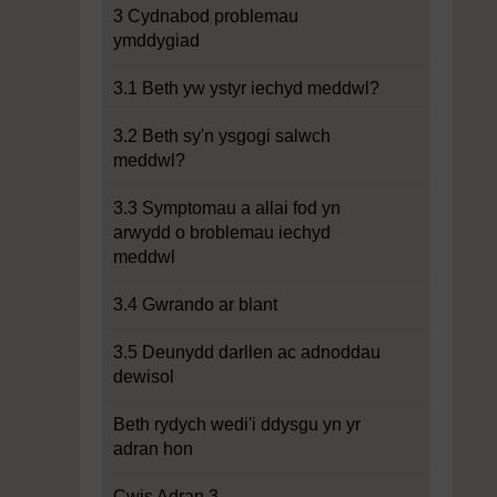
3 Cydnabod problemau
ymddygiad
3.1 Beth yw ystyr iechyd meddwl?
3.2 Beth sy'n ysgogi salwch
meddwl?
3.3 Symptomau a allai fod yn
arwydd o broblemau iechyd
meddwl
3.4 Gwrando ar blant
3.5 Deunydd darllen ac adnoddau
dewisol
Beth rydych wedi'i ddysgu yn yr
adran hon
Cwis Adran 3