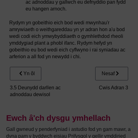
ac adnoddau y gallwch eu defnyddio pan fydd
eu hangen arnoch.
Rydym yn gobeithio eich bod wedi mwynhau'r
amrywiaeth o weithgareddau yn yr adran hon a'u bod
wedi codi eich ymwybyddiaeth o gymhlethdod rheoli
ymddygiad plant a phobl ifanc. Rydym hefyd yn
gobeithio eu bod wedi eich cyflwyno i rai syniadau ac
arferion a all fod yn newydd i chi.
Yn ôl
Nesaf
3.5 Deunydd darllen ac
Cwis Adran 3
adnoddau dewisol
Ewch â'ch dysgu ymhellach
Gall gwneud y penderfyniad i astudio fod yn gam mawr, a
dyna pam y byddwch eisiau Prifysgol y gellir ymddiried