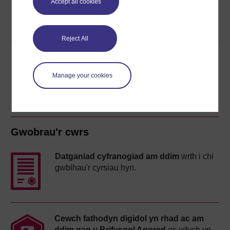
Accept all cookies
Word
Kindle
PDF
Epub 2
Gweld rhagor o fformatau
Reject All
Rhannu'r cwrs am ddim hwn
Manage your cookies
Gwobrau'r cwrs
Datganiad cyfranogiad am ddim
wrth i chi
gwblhau'r cyrsiau hyn.
Cewch fathodyn digidol yn rhad ac am
ddim gan y Brifysgol Agored
os ydych yn