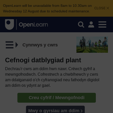
OpenLearn will be unavailable from 8am to 10.30am on
CLOSE
Wednesday 12 August due to scheduled maintenance.
Cynnwys y cwrs
Cefnogi datblygiad plant
Dechrau'r cwrs am ddim hwn nawr. Crëwch gyfrif a
mewngofnodwch. Cofrestrwch a chwblhewch y cwrs
am ddatganaid o'ch cyfranogiad neu fathodyn digidol
am ddim os ydynt ar gael.
Creu cyfrif / Mewngofnodi
Mwy o gyrsiau am ddim