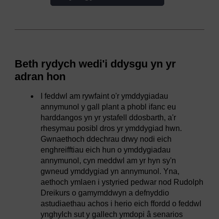
Beth rydych wedi'i ddysgu yn yr
adran hon
I feddwl am rywfaint o'r ymddygiadau
annymunol y gall plant a phobl ifanc eu
harddangos yn yr ystafell ddosbarth, a'r
rhesymau posibl dros yr ymddygiad hwn.
Gwnaethoch ddechrau drwy nodi eich
enghreifftiau eich hun o ymddygiadau
annymunol, cyn meddwl am yr hyn sy'n
gwneud ymddygiad yn annymunol. Yna,
aethoch ymlaen i ystyried pedwar nod Rudolph
Dreikurs o gamymddwyn a defnyddio
astudiaethau achos i herio eich ffordd o feddwl
ynghylch sut y gallech ymdopi â senarios