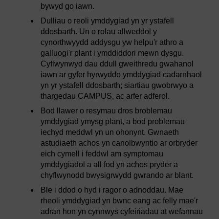
bywyd go iawn.
Dulliau o reoli ymddygiad yn yr ystafell
ddosbarth. Un o rolau allweddol y
cynorthwyydd addysgu yw helpu'r athro a
galluogi'r plant i ymddiddori mewn dysgu.
Cyflwynwyd dau ddull gweithredu gwahanol
iawn ar gyfer hyrwyddo ymddygiad cadarnhaol
yn yr ystafell ddosbarth; siartiau gwobrwyo a
thargedau CAMPUS, ac arfer adferol.
Bod llawer o resymau dros broblemau
ymddygiad ymysg plant, a bod problemau
iechyd meddwl yn un ohonynt. Gwnaeth
astudiaeth achos yn canolbwyntio ar orbryder
eich cymell i feddwl am symptomau
ymddygiadol a all fod yn achos pryder a
chyflwynodd bwysigrwydd gwrando ar blant.
Ble i ddod o hyd i ragor o adnoddau. Mae
rheoli ymddygiad yn bwnc eang ac felly mae'r
adran hon yn cynnwys cyfeiriadau at wefannau