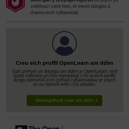
cwblhau'r cwrs hwn, er mwyn dangos a
rhannu eich cyflawniad.
Creu eich proffil OpenLearn am ddim
Gall unrhyw un ddysgu am ddim ar OpenLearn, ond
bydd cofrestru yn rhoi mynediad i chi at eich proffil
dysgu personol a'ch cofnod cyflawniadau yr ydych
yn eu hennill wrth i chi astudio.
Mewngofnodi nawr am ddim