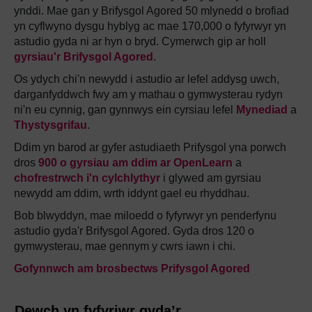
ynddi. Mae gan y Brifysgol Agored 50 mlynedd o brofiad
yn cyflwyno dysgu hyblyg ac mae 170,000 o fyfyrwyr yn
astudio gyda ni ar hyn o bryd. Cymerwch gip ar holl
gyrsiau'r Brifysgol Agored
.
Os ydych chi'n newydd i astudio ar lefel addysg uwch,
darganfyddwch fwy am y mathau o gymwysterau rydyn
ni'n eu cynnig, gan gynnwys ein cyrsiau lefel
Mynediad
a
Thystysgrifau
.
Ddim yn barod ar gyfer astudiaeth Prifysgol yna porwch
dros
900 o gyrsiau am ddim ar OpenLearn
a
chofrestrwch i'n cylchlythyr
i glywed am gyrsiau
newydd am ddim, wrth iddynt gael eu rhyddhau.
Bob blwyddyn, mae miloedd o fyfyrwyr yn penderfynu
astudio gyda'r Brifysgol Agored. Gyda dros 120 o
gymwysterau, mae gennym y cwrs iawn i chi.
Gofynnwch am brosbectws Prifysgol Agored
Dewch yn fyfyriwr gyda’r