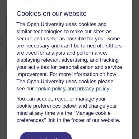
Brifysgol Agored
Cookies on our website
BA/BSc (Honours) Open
The Open University uses cookies and
degree
similar technologies to make our sites as
secure and useful as possible for you. Some
are necessary and can’t be turned off. Others
Concepts in chemistry
are used for analysis and performance,
displaying relevant advertising, and tracking
your activities for personalisation and service
improvement. For more information on how
The Open University uses cookies please
see our
cookie policy and privacy policy
.
Lawrlwytho'r cwrs hwn
You can accept, reject or manage your
cookie preferences below, and change your
Lawrlwythwch y cwrs hwn i'w ddefnyddio heb fod ar-lein
mind at any time via the “Manage cookie
neu ar ddyfeisiau eraill
preferences” link in the footer of our website.