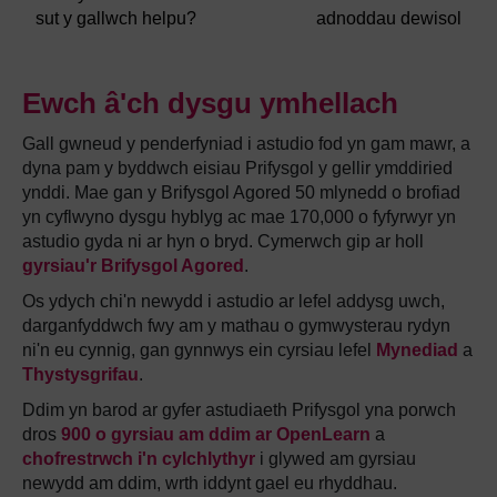
sut y gallwch helpu?
adnoddau dewisol
Ewch â'ch dysgu ymhellach
Gall gwneud y penderfyniad i astudio fod yn gam mawr, a
dyna pam y byddwch eisiau Prifysgol y gellir ymddiried
ynddi. Mae gan y Brifysgol Agored 50 mlynedd o brofiad
yn cyflwyno dysgu hyblyg ac mae 170,000 o fyfyrwyr yn
astudio gyda ni ar hyn o bryd. Cymerwch gip ar holl
gyrsiau'r Brifysgol Agored
.
Os ydych chi'n newydd i astudio ar lefel addysg uwch,
darganfyddwch fwy am y mathau o gymwysterau rydyn
ni'n eu cynnig, gan gynnwys ein cyrsiau lefel
Mynediad
a
Thystysgrifau
.
Ddim yn barod ar gyfer astudiaeth Prifysgol yna porwch
dros
900 o gyrsiau am ddim ar OpenLearn
a
chofrestrwch i'n cylchlythyr
i glywed am gyrsiau
newydd am ddim, wrth iddynt gael eu rhyddhau.