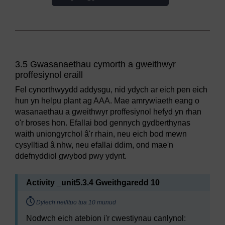
3.5 Gwasanaethau cymorth a gweithwyr
proffesiynol eraill
Fel cynorthwyydd addysgu, nid ydych ar eich pen eich
hun yn helpu plant ag AAA. Mae amrywiaeth eang o
wasanaethau a gweithwyr proffesiynol hefyd yn rhan
o'r broses hon. Efallai bod gennych gydberthynas
waith uniongyrchol â'r rhain, neu eich bod mewn
cysylltiad â nhw, neu efallai ddim, ond mae'n
ddefnyddiol gwybod pwy ydynt.
Activity _unit5.3.4 Gweithgaredd 10
Timing:
Dylech neilltuo tua 10 munud
Nodwch eich atebion i'r cwestiynau canlynol: