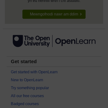
yn eu hennill wrth i chi astudio.
Mewngofnodi nawr am ddim
Get started
Get started with OpenLearn
New to OpenLearn
Try something popular
All our free courses
Badged courses