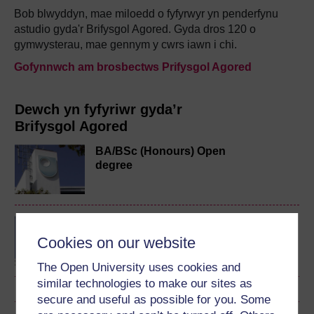
Bob blwyddyn, mae miloedd o fyfyrwyr yn penderfynu
astudio gyda'r Brifysgol Agored. Gyda dros 120 o
gymwysterau, mae gennym y cwrs iawn i chi.
Gofynnwch am brosbectws Prifysgol Agored
Dewch yn fyfyriwr gyda’r
Brifysgol Agored
BA/BSc (Honours) Open
degree
Concepts in chemistry
Cookies on our website
The Open University uses cookies and
similar technologies to make our sites as
secure and useful as possible for you. Some