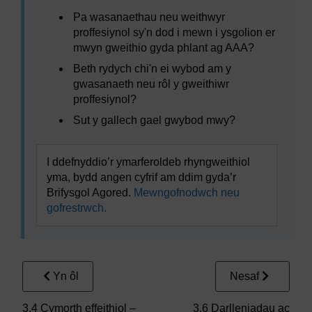
Pa wasanaethau neu weithwyr
proffesiynol sy'n dod i mewn i ysgolion er
mwyn gweithio gyda phlant ag AAA?
Beth rydych chi'n ei wybod am y
gwasanaeth neu rôl y gweithiwr
proffesiynol?
Sut y gallech gael gwybod mwy?
I ddefnyddio’r ymarferoldeb rhyngweithiol
yma, bydd angen cyfrif am ddim gyda’r
Brifysgol Agored.
Mewngofnodwch neu
gofrestrwch.
Yn ôl
Nesaf
3.4 Cymorth effeithiol –
3.6 Darlleniadau ac