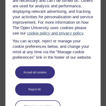
are necessary and can’t be turned off. Others
Lawrlwytho'r cwrs hwn
are used for analysis and performance,
displaying relevant advertising, and tracking
Lawrlwythwch y cwrs hwn i'w ddefnyddio heb fod ar-lein
your activities for personalisation and service
neu ar ddyfeisiau eraill
improvement. For more information on how
The Open University uses cookies please
see our
cookie policy and privacy policy
.
You can accept, reject or manage your
Word
Kindle
PDF
Epub 2
cookie preferences below, and change your
Gweld rhagor o fformatau
mind at any time via the “Manage cookie
preferences” link in the footer of our website.
Rhannu'r cwrs am ddim hwn
Accept all cookies
Reject All
Gwobrau'r cwrs