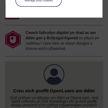
Manage your cookies
Datganiad cyfranogiad am ddim
wrth i chi
gwblhau'r cyrsiau hyn.
Cewch fathodyn digidol yn rhad ac am
ddim gan y Brifysgol Agored
os ydych yn
cwblhau'r cwrs hwn, er mwyn dangos a
rhannu eich cyflawniad.
Creu eich proffil OpenLearn am ddim
Gall unrhyw un ddysgu am ddim ar OpenLearn, ond
bydd cofrestru yn rhoi mynediad i chi at eich proffil
dysgu personol a'ch cofnod cyflawniadau yr ydych