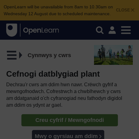
OpenLearn will be unavailable from 8am to 10.30am on
CLOSE
Wednesday 12 August due to scheduled maintenance.
Cynnwys y cwrs
Cefnogi datblygiad plant
Dechrau'r cwrs am ddim hwn nawr. Crëwch gyfrif a
mewngofnodwch. Cofrestrwch a chwblhewch y cwrs
am ddatganaid o'ch cyfranogiad neu fathodyn digidol
am ddim os ydynt ar gael.
Creu cyfrif / Mewngofnodi
Mwy o gyrsiau am ddim