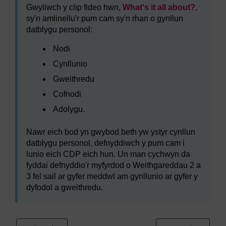
Gwyliwch y clip fideo hwn,
What's it all about?
,
sy'n amlinellu'r pum cam sy'n rhan o gynllun
datblygu personol:
Nodi
Cynllunio
Gweithredu
Cofnodi
Adolygu.
Nawr eich bod yn gwybod beth yw ystyr cynllun
datblygu personol, defnyddiwch y pum cam i
lunio eich CDP eich hun. Un man cychwyn da
fyddai defnyddio'r myfyrdod o Weithgareddau 2 a
3 fel sail ar gyfer meddwl am gynllunio ar gyfer y
dyfodol a gweithredu.