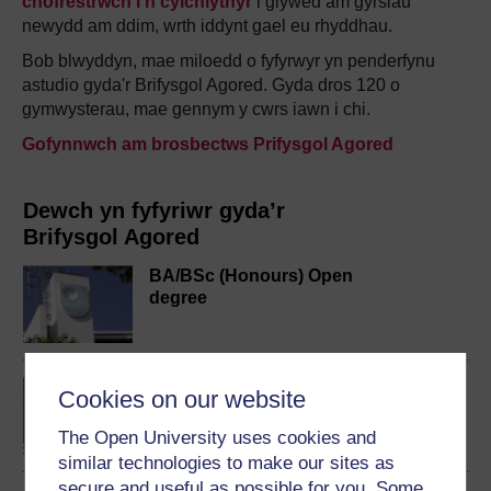
chofrestrwch i'n cylchlythyr
i glywed am gyrsiau
newydd am ddim, wrth iddynt gael eu rhyddhau.
Bob blwyddyn, mae miloedd o fyfyrwyr yn penderfynu
astudio gyda'r Brifysgol Agored. Gyda dros 120 o
gymwysterau, mae gennym y cwrs iawn i chi.
Gofynnwch am brosbectws Prifysgol Agored
Dewch yn fyfyriwr gyda’r
Brifysgol Agored
BA/BSc (Honours) Open
degree
Concepts in chemistry
Cookies on our website
The Open University uses cookies and
similar technologies to make our sites as
secure and useful as possible for you. Some