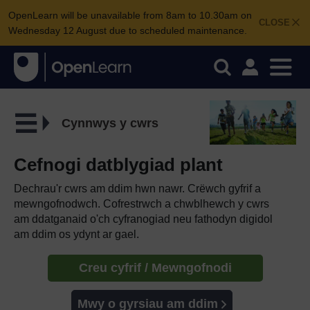
OpenLearn will be unavailable from 8am to 10.30am on
CLOSE
Wednesday 12 August due to scheduled maintenance.
Cynnwys y cwrs
Cefnogi datblygiad plant
Dechrau'r cwrs am ddim hwn nawr. Crëwch gyfrif a
mewngofnodwch. Cofrestrwch a chwblhewch y cwrs
am ddatganaid o'ch cyfranogiad neu fathodyn digidol
am ddim os ydynt ar gael.
Creu cyfrif / Mewngofnodi
Mwy o gyrsiau am ddim