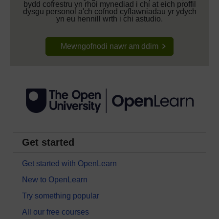
bydd cofrestru yn rhoi mynediad i chi at eich proffil
dysgu personol a'ch cofnod cyflawniadau yr ydych
yn eu hennill wrth i chi astudio.
Mewngofnodi nawr am ddim
Get started
Get started with OpenLearn
New to OpenLearn
Try something popular
All our free courses