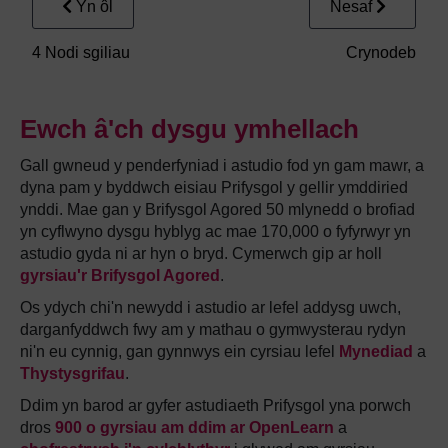
Yn ôl
Nesaf
4 Nodi sgiliau
Crynodeb
Ewch â'ch dysgu ymhellach
Gall gwneud y penderfyniad i astudio fod yn gam mawr, a
dyna pam y byddwch eisiau Prifysgol y gellir ymddiried
ynddi. Mae gan y Brifysgol Agored 50 mlynedd o brofiad
yn cyflwyno dysgu hyblyg ac mae 170,000 o fyfyrwyr yn
astudio gyda ni ar hyn o bryd. Cymerwch gip ar holl
gyrsiau'r Brifysgol Agored
.
Os ydych chi'n newydd i astudio ar lefel addysg uwch,
darganfyddwch fwy am y mathau o gymwysterau rydyn
ni'n eu cynnig, gan gynnwys ein cyrsiau lefel
Mynediad
a
Thystysgrifau
.
Ddim yn barod ar gyfer astudiaeth Prifysgol yna porwch
dros
900 o gyrsiau am ddim ar OpenLearn
a