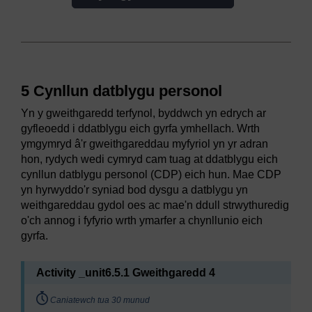
5 Cynllun datblygu personol
Yn y gweithgaredd terfynol, byddwch yn edrych ar
gyfleoedd i ddatblygu eich gyrfa ymhellach. Wrth
ymgymryd â'r gweithgareddau myfyriol yn yr adran
hon, rydych wedi cymryd cam tuag at ddatblygu eich
cynllun datblygu personol (CDP) eich hun. Mae CDP
yn hyrwyddo'r syniad bod dysgu a datblygu yn
weithgareddau gydol oes ac mae'n ddull strwythuredig
o'ch annog i fyfyrio wrth ymarfer a chynllunio eich
gyrfa.
Activity _unit6.5.1 Gweithgaredd 4
Timing:
Caniatewch tua 30 munud