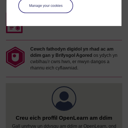
Gwobrau'r cwrs
Manage your cookies
Datganiad cyfranogiad am ddim
wrth i chi
gwblhau'r cyrsiau hyn.
Cewch fathodyn digidol yn rhad ac am
ddim gan y Brifysgol Agored
os ydych yn
cwblhau'r cwrs hwn, er mwyn dangos a
rhannu eich cyflawniad.
Creu eich proffil OpenLearn am ddim
Gall unrhyw un ddysgu am ddim ar OpenLearn, ond