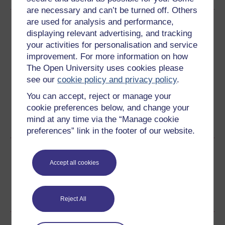
are necessary and can’t be turned off. Others
are used for analysis and performance,
Lawrlwytho'r cwrs hwn
displaying relevant advertising, and tracking
your activities for personalisation and service
Lawrlwythwch y cwrs hwn i'w ddefnyddio heb fod ar-lein
improvement. For more information on how
neu ar ddyfeisiau eraill
The Open University uses cookies please
see our
cookie policy and privacy policy
.
You can accept, reject or manage your
cookie preferences below, and change your
Word
Kindle
PDF
Epub 2
mind at any time via the “Manage cookie
Gweld rhagor o fformatau
preferences” link in the footer of our website.
Rhannu'r cwrs am ddim hwn
Accept all cookies
Reject All