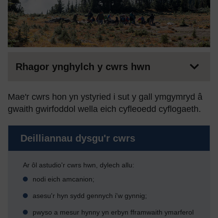
Rhagor ynghylch y cwrs hwn
Mae'r cwrs hon yn ystyried i sut y gall ymgymryd â
gwaith gwirfoddol wella eich cyfleoedd cyflogaeth.
Deilliannau dysgu'r cwrs
Ar ôl astudio'r cwrs hwn, dylech allu:
nodi eich amcanion;
asesu'r hyn sydd gennych i'w gynnig;
pwyso a mesur hynny yn erbyn fframwaith ymarferol