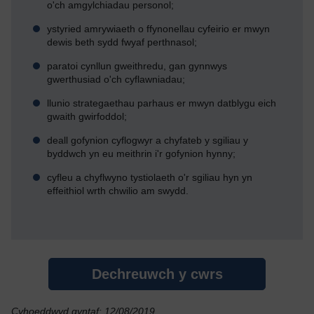
o'ch amgylchiadau personol;
ystyried amrywiaeth o ffynonellau cyfeirio er mwyn
dewis beth sydd fwyaf perthnasol;
paratoi cynllun gweithredu, gan gynnwys
gwerthusiad o'ch cyflawniadau;
llunio strategaethau parhaus er mwyn datblygu eich
gwaith gwirfoddol;
deall gofynion cyflogwyr a chyfateb y sgiliau y
byddwch yn eu meithrin i'r gofynion hynny;
cyfleu a chyflwyno tystiolaeth o'r sgiliau hyn yn
effeithiol wrth chwilio am swydd.
Dechreuwch y cwrs
Cyhoeddwyd gyntaf: 12/08/2019