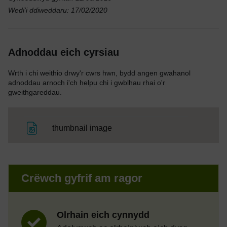
Wedi'i ddiweddaru: 17/02/2020
Adnoddau eich cyrsiau
Wrth i chi weithio drwy'r cwrs hwn, bydd angen gwahanol
adnoddau arnoch i'ch helpu chi i gwblhau rhai o'r
gweithgareddau.
Ffeil
thumbnail image
Crëwch gyfrif am ragor
Olrhain eich cynnydd