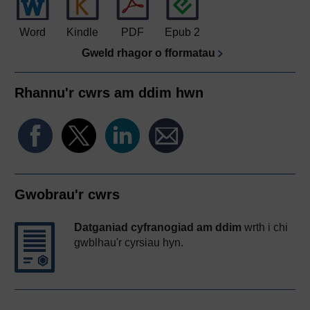
Word
Kindle
PDF
Epub 2
Gweld rhagor o fformatau
Rhannu'r cwrs am ddim hwn
Gwobrau'r cwrs
Datganiad cyfranogiad am ddim
wrth i chi
gwblhau'r cyrsiau hyn.