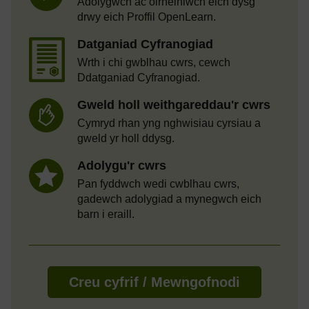
Adolygwch ac olrheiniwch eich dysg
drwy eich Proffil OpenLearn.
Datganiad Cyfranogiad
Wrth i chi gwblhau cwrs, cewch
Ddatganiad Cyfranogiad.
Gweld holl weithgareddau'r cwrs
Cymryd rhan yng nghwisiau cyrsiau a
gweld yr holl ddysg.
Adolygu'r cwrs
Pan fyddwch wedi cwblhau cwrs,
gadewch adolygiad a mynegwch eich
barn i eraill.
Creu cyfrif / Mewngofnodi