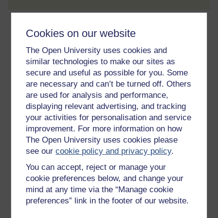
Ynghylch y cwrs am ddim hwn
Cookies on our website
12 awr o astudio
The Open University uses cookies and
similar technologies to make our sites as
Lefel 1: Rhagarweiniol
secure and useful as possible for you. Some
are necessary and can’t be turned off. Others
Sgôr
are used for analysis and performance,
displaying relevant advertising, and tracking
1
seren allan o 5
your activities for personalisation and service
improvement. For more information on how
Crëwch gyfrif am
ragor
The Open University uses cookies please
Creu cyfrif a mewngofnodi. Cofrestrwch a chwblhewch y
see our
cookie policy and privacy policy
.
cwrs am ddatganaid o'ch cyfranogiad neu fathodyn
You can accept, reject or manage your
digidol am ddim os ydynt ar gael.
cookie preferences below, and change your
mind at any time via the “Manage cookie
Creu cyfrif / Mewngofnodi
preferences” link in the footer of our website.