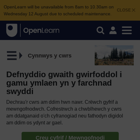
OpenLearn will be unavailable from 8am to 10.30am on
CLOSE
Wednesday 12 August due to scheduled maintenance.
Cynnwys y cwrs
Defnyddio gwaith gwirfoddol i
gamu ymlaen yn y farchnad
swyddi
Dechrau'r cwrs am ddim hwn nawr. Crëwch gyfrif a
mewngofnodwch. Cofrestrwch a chwblhewch y cwrs
am ddatganaid o'ch cyfranogiad neu fathodyn digidol
am ddim os ydynt ar gael.
Creu cyfrif / Mewngofnodi