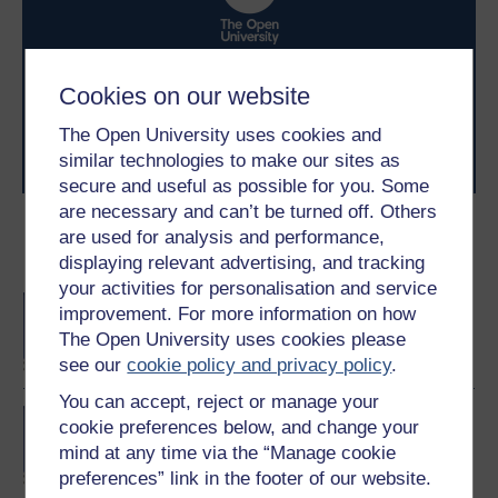
Awyddus i gyflawni’ch uchelgais? Dewch i astudio gyda
Cookies on our website
ni a byddwch yn ymuno â thros 2 filiwn o fyfyrwyr sydd
wedi cyflawni eu nodau gyrfaol a phersonol gyda’r
The Open University uses cookies and
Brifysgol Agored.
similar technologies to make our sites as
Porwch drwy holl gyrsiau’r Brifysgol Agored
secure and useful as possible for you. Some
are necessary and can’t be turned off. Others
Dewch yn fyfyriwr gyda’r
are used for analysis and performance,
Brifysgol Agored
displaying relevant advertising, and tracking
your activities for personalisation and service
BA/BSc (Honours) Open
improvement. For more information on how
degree
The Open University uses cookies please
see our
cookie policy and privacy policy
.
You can accept, reject or manage your
Concepts in chemistry
cookie preferences below, and change your
mind at any time via the “Manage cookie
preferences” link in the footer of our website.