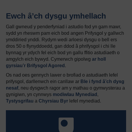
Ewch â’ch dysgu ymhellach
Gall gwneud y penderfyniad i astudio fod yn gam mawr,
sydd yn rheswm pam eich bod angen Prifysgol y gallwch
ymddiried ynddi. Rydym wedi arloesi dysgu o bell ers
dros 50 o flynyddoedd, gan ddod â phrifysgol i chi lle
bynnag yr ydych fel eich bod yn gallu ffitio astudiaeth o
amgylch eich bywyd. Cymerwch gipolwg
ar holl
gyrsiau’r Brifysgol Agored
.
Os nad oes gennych lawer o brofiad o astudiaeth lefel
prifysgol, darllenwch ein canllaw ar
Ble i fynd â’ch dysg
nesaf
, neu dysgwch ragor am y mathau o gymwysterau a
gynigiwn, yn cynnwys
modiwlau Mynediad
,
Tystysgrifau
a
Chyrsiau Byr
lefel mynediad.