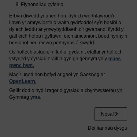
Ffynonellau cyfeirio
Erbyn diwedd yr uned hon, dylech werthfawrogi'n
llawn yr amrywiaeth o waith gwirfoddol sy'n bosibl a
dylech feddu ar ymwybyddiaeth o'r gwahanol ffyrdd y
gall eich helpu i gyflawni eich amcanion, boed hynny'n
bersonol neu mewn perthynas â swydd.
Os hoffech astudio'n ffurfiol gyda ni, efallai yr hoffech
ystyried y cyrsiau eraill a gynigir gennym yn y
maes
pwnc hwn.
Mae'r uned hon hefyd ar gael yn Saesneg ar
OpenLearn
.
Gellir dod o hyd i ragor o gyrsiau a chymwysterau yn
Gymraeg
yma.
Nesaf
Deilliannau dysgu