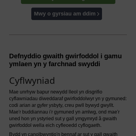
Mwy o gyrsiau am ddim
Defnyddio gwaith gwirfoddol i gamu
ymlaen yn y farchnad swyddi
Cyflwyniad
Mae unrhyw bapur newydd lleol yn disgrifio
cyflawniadau diweddaraf gwirfoddolwyr yn y gymuned:
codi arian ar gyfer ysbyty, creu pwll bywyd gwyllt.
Mae'r buddiannau i'r gymuned yn amlwg, ond mae'r
uned hon yn ystyried sut y gall ymgymryd â gwaith
gwirfoddol wella eich cyfleoedd cyflogaeth.
Bydd yn canolbwyntio'n bennaf ar sut y gall gwaith