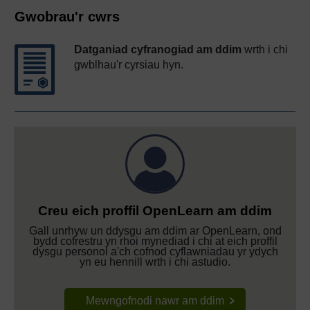
Gwobrau'r cwrs
Datganiad cyfranogiad am ddim
wrth i chi
gwblhau'r cyrsiau hyn.
Creu eich proffil OpenLearn am ddim
Gall unrhyw un ddysgu am ddim ar OpenLearn, ond
bydd cofrestru yn rhoi mynediad i chi at eich proffil
dysgu personol a'ch cofnod cyflawniadau yr ydych
yn eu hennill wrth i chi astudio.
Mewngofnodi nawr am ddim