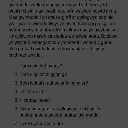
gwirfoddol wella rhagolygon swydd y rheini sydd
wrthi'n chwilio am waith neu sy'n ystyried newid gyrfa.
Mae gwirfoddoli yn creu argraff ar gyflogwyr, ond nid
yw llawer o wirfoddolwyr yn gwerthfawrogi pa sgiliau
perthnasol y maent wedi'u meithrin nac yn gwybod sut
i'w cyflwyno mewn ceisiadau a chyfweliadau. Byddwn
yn ystyried strategaethau ymarferol i wneud y gorau
o'ch profiad gwirfoddoli a rhoi mantais i chi yn y
farchnad swyddi.
Pam gwneud hynny?
Beth y gallaf ei gynnig?
Beth fyddai'n addas ar fy nghyfer?
Dechrau arni
Y camau nesaf
Gwneud argraff ar gyflogwyr - sut i gyfleu
buddiannau a gwerth profiad gwirfoddol
Cwestiynau Cyffredin