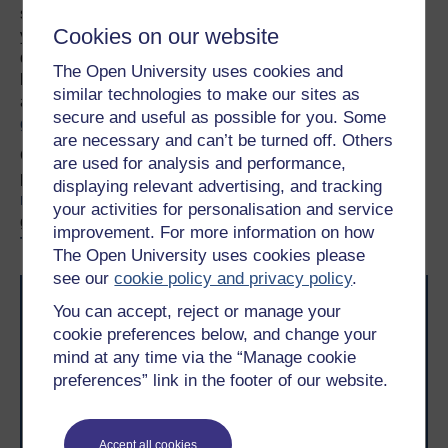
sydd yn rheswm pam eich bod angen Prifysgol y gallwch
Cookies on our website
ymddiried ynddi. Rydym wedi arloesi dysgu o bell ers
dros 50 o flynyddoedd, gan ddod â phrifysgol i chi lle
The Open University uses cookies and
bynnag yr ydych fel eich bod yn gallu ffitio astudiaeth o
similar technologies to make our sites as
amgylch eich bywyd. Cymerwch gipolwg
ar holl
secure and useful as possible for you. Some
gyrsiau’r Brifysgol Agored
.
are necessary and can’t be turned off. Others
Os nad oes gennych lawer o brofiad o astudiaeth lefel
are used for analysis and performance,
prifysgol, darllenwch ein canllaw ar
Ble i fynd â’ch dysg
displaying relevant advertising, and tracking
nesaf
, neu dysgwch ragor am y mathau o gymwysterau a
your activities for personalisation and service
gynigiwn, yn cynnwys
modiwlau Mynediad
,
improvement. For more information on how
Tystysgrifau
a
Chyrsiau Byr
lefel mynediad.
The Open University uses cookies please
see our
cookie policy and privacy policy
.
You can accept, reject or manage your
cookie preferences below, and change your
mind at any time via the “Manage cookie
preferences” link in the footer of our website.
Awyddus i gyflawni’ch uchelgais? Dewch i astudio gyda
ni a byddwch yn ymuno â thros 2 filiwn o fyfyrwyr sydd
Accept all cookies