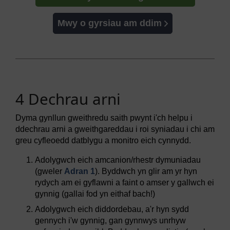
Mwy o gyrsiau am ddim
4 Dechrau arni
Dyma gynllun gweithredu saith pwynt i'ch helpu i
ddechrau arni a gweithgareddau i roi syniadau i chi am
greu cyfleoedd datblygu a monitro eich cynnydd.
Adolygwch eich amcanion/rhestr dymuniadau
(gweler
Adran 1
). Byddwch yn glir am yr hyn
rydych am ei gyflawni a faint o amser y gallwch ei
gynnig (gallai fod yn eithaf bach!)
Adolygwch eich diddordebau, a'r hyn sydd
gennych i'w gynnig, gan gynnwys unrhyw