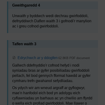
Gweithgaredd 4
Unwaith y byddwch wedi dechrau gwirfoddoli,
defnyddiwch Daflen waith 3 i gofnodi'r manylion
ac i greu cofnod gwirfoddoli.
Taflen waith 3
Edrychwch ar y ddogfen
62.8KB PDF document
Gallwch ddefnyddio'r cofnod hefyd i nodi
syniadau bras ar gyfer posibiliadau gwirfoddoli
pellach, fel bod gennych fformat hawdd ar gyfer
cymharu trefn gwahanol sefydliadau.
Os ydych wir am wneud argraff ar gyflogwyr,
mae'n hanfodol eich bod yn adolygu eich
cyflawniadau yn barhaus ac yn chwilio am ffyrdd
o wella eich profiad gwirfoddoli. Mae llawer o