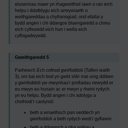
elusennau mawr yn rhagweithiol iawn o ran eich
helpu i ddatblygu eich amrywiaeth o
weithgareddau a chyfranogiad, ond efallai y
bydd angen i chi ddangos blaengaredd a chreu
eich cyfleoedd eich hun i wella eich
cyflogadwyedd.
Gweithgaredd 5
Parhewch â'ch cofnod gwirfoddoli (Taflen waith
3), oni bai eich bod yn gwbl siŵr mai unig ddiben
y gwirfoddoli yw mwynhau'r profiadau newydd er
eu mwyn eu hunain ac er mwyn y rheini rydych
yn eu helpu. Bydd angen i chi adolygu a
chofnodi'r canlynol:
beth a wnaethoch pan oeddech yn
gwirfoddoli a beth rydych wedi'i gyflawni
beth a ddysgoch a pha sgiliau a