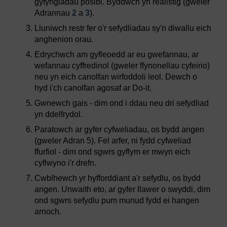
gyfyngiadau posibl. Byddwch yn realistig (gweler
Adrannau
2
a
3
).
Lluniwch restr fer o'r sefydliadau sy'n diwallu eich
anghenion orau.
Edrychwch am gyfleoedd ar eu gwefannau, ar
wefannau cyffredinol (gweler ffynonellau cyfeirio)
neu yn eich canolfan wirfoddoli leol. Dewch o
hyd i'ch canolfan agosaf ar Do-it.
Gwnewch gais - dim ond i ddau neu dri sefydliad
yn ddelfrydol.
Paratowch ar gyfer cyfweliadau, os bydd angen
(gweler Adran 5). Fel arfer, ni fydd cyfweliad
ffurfiol - dim ond sgwrs gyflym er mwyn eich
cyflwyno i'r drefn.
Cwblhewch yr hyfforddiant a'r sefydlu, os bydd
angen. Unwaith eto, ar gyfer llawer o swyddi, dim
ond sgwrs sefydlu pum munud fydd ei hangen
arnoch.