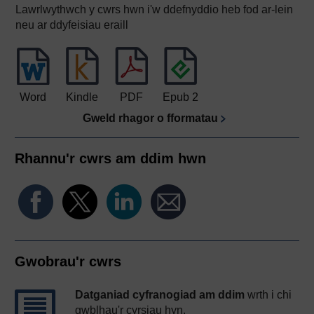
Lawrlwythwch y cwrs hwn i'w ddefnyddio heb fod ar-lein
neu ar ddyfeisiau eraill
Word
Kindle
PDF
Epub 2
Gweld rhagor o fformatau
Rhannu'r cwrs am ddim hwn
Gwobrau'r cwrs
Datganiad cyfranogiad am ddim
wrth i chi
gwblhau'r cyrsiau hyn.