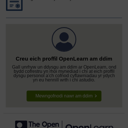
Creu eich proffil OpenLearn am ddim
Gall unrhyw un ddysgu am ddim ar OpenLearn, ond
bydd cofrestru yn rhoi mynediad i chi at eich proffil
dysgu personol a'ch cofnod cyflawniadau yr ydych
yn eu hennill wrth i chi astudio.
Mewngofnodi nawr am ddim