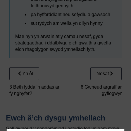
feithriniwyd gennych
pa hyfforddiant neu sefydlu a gawsoch
sut rydych am wella yn dilyn hynny.
Mae hyn yn arwain at y camau nesaf, gyda
strategaethau i ddatblygu eich gwaith a gwella
eich rhagolygon swydd ymhellach fyth.
Yn ôl
Nesaf
3 Beth fyddai'n addas ar
6 Gwneud argraff ar
fy nghyfer?
gyflogwyr
Ewch â’ch dysgu ymhellach
Gall gwneud y penderfyniad i astudio fod yn gam mawr,