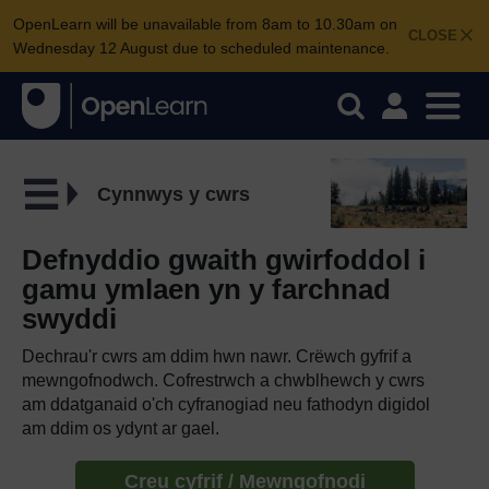
OpenLearn will be unavailable from 8am to 10.30am on
CLOSE
Wednesday 12 August due to scheduled maintenance.
Cynnwys y cwrs
Defnyddio gwaith gwirfoddol i
gamu ymlaen yn y farchnad
swyddi
Dechrau'r cwrs am ddim hwn nawr. Crëwch gyfrif a
mewngofnodwch. Cofrestrwch a chwblhewch y cwrs
am ddatganaid o'ch cyfranogiad neu fathodyn digidol
am ddim os ydynt ar gael.
Creu cyfrif / Mewngofnodi