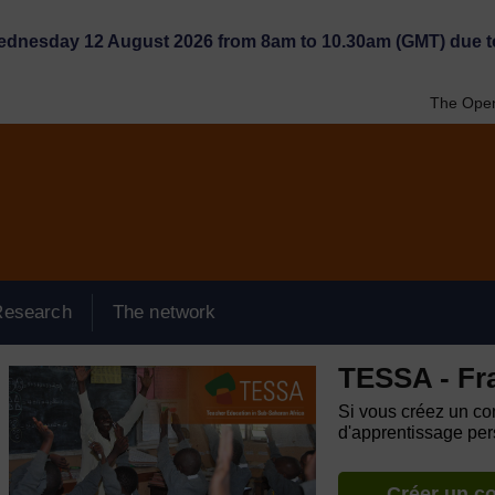
Wednesday 12 August 2026 from 8am to 10.30am (GMT) due t
The Open
Research
The network
TESSA - Fr
Si vous créez un com
d'apprentissage pers
Créer un c