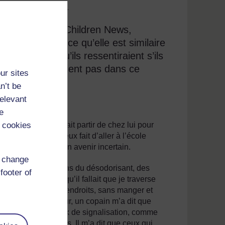
otre exemplaire.
 du World Street Children News,
 enfants. Est-ce qu’elle est similaire
 ? Qu'est-ce qu’ils ressentiraient s’ils
ent ou n’aimeraient pas dans ce
ur sites
n’t be
relevant
ia
e
 cookies
i. Son oncle l’a fait partir de chez lui pour
n qu’il aurait mieux fait d’aller à l’école
tter la maison pour un avenir incertain.
d change
ukwu. « Nous vendions du désodorisant, des
footer of
uis rendu compte qu’il fallait que je traverse
allait dans plein d'endroits, sans manger et
ur boire. » « Un jour, un copain m’a dit que
 et où il y a des feux de signalisation, comme
pare-brise des gens. Il m’a dit que ceux qui