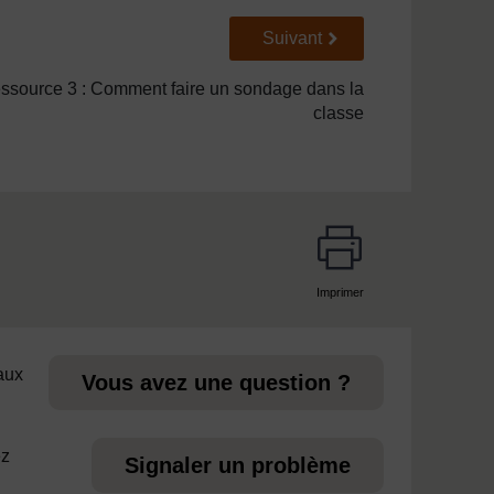
Suivant
Suivant
ssource 3 : Comment faire un sondage dans la
classe
Imprimer
page
 aux
Vous avez une question ?
ez
Signaler un problème