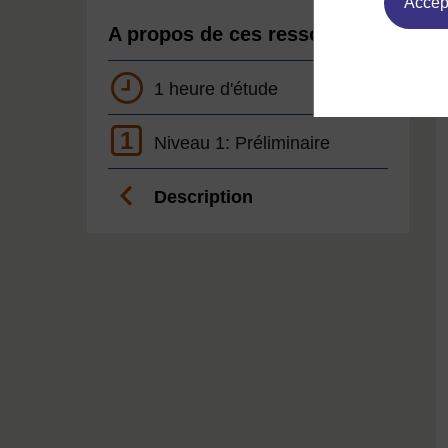
Accept
A propos de ces ressources
1 heure d'étude
1
Niveau 1: Préliminaire
Description