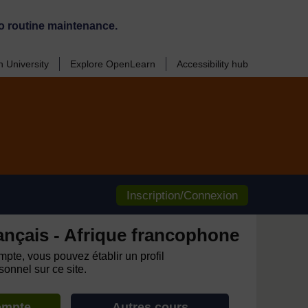
o routine maintenance.
 University
Explore OpenLearn
Accessibility hub
Inscription/Connexion
ançais - Afrique francophone
pte, vous pouvez établir un profil
onnel sur ce site.
ompte
Autres cours