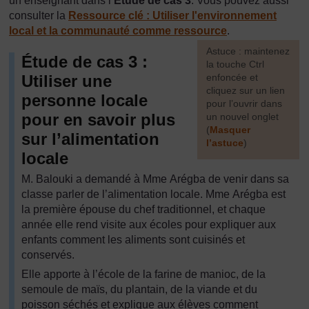
un enseignant dans l’
Étude de cas 3
. Vous pouvez aussi
consulter la
Ressource clé : Utiliser l'environnement
local et la communauté comme ressource
.
[
Astuce : maintenez
Étude de cas 3 :
la touche Ctrl
Utiliser une
enfoncée et
cliquez sur un lien
personne locale
pour l’ouvrir dans
pour en savoir plus
un nouvel onglet
(
Masquer
sur l’alimentation
l’astuce
)
locale
]
M. Balouki a demandé à Mme Arégba de venir dans sa
classe parler de l’alimentation locale. Mme Arégba est
la première épouse du chef traditionnel, et chaque
année elle rend visite aux écoles pour expliquer aux
enfants comment les aliments sont cuisinés et
conservés.
Elle apporte à l’école de la farine de manioc, de la
semoule de maïs, du plantain, de la viande et du
poisson séchés et explique aux élèves comment