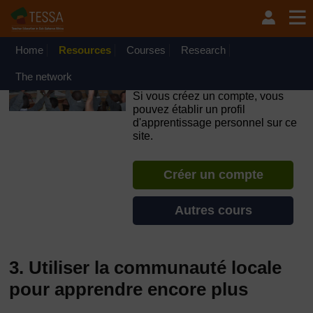
Passer au contenu principal
OpenLearn Create will be unavailable on Wednesday 12
August 2026 from 8am to 10.30am (GMT) due to routine
maintenance.
Home
Resources
Courses
Research
TESSA - Français - Afrique
The network
francophone
Si vous créez un compte, vous
pouvez établir un profil
d'apprentissage personnel sur ce
site.
Créer un compte
Autres cours
3. Utiliser la communauté locale
pour apprendre encore plus