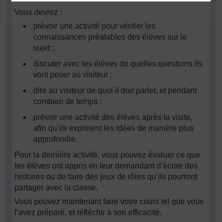
Vous devrez :
prévoir une activité pour vérifier les
connaissances préalables des élèves sur le
sujet ;
discuter avec les élèves de quelles questions ils
vont poser au visiteur ;
dire au visiteur de quoi il doit parler, et pendant
combien de temps ;
prévoir une activité des élèves après la visite,
afin qu’ils explorent les idées de manière plus
approfondie.
Pour la dernière activité, vous pouvez évaluer ce que
les élèves ont appris en leur demandant d’écrire des
histoires ou de faire des jeux de rôles qu’ils pourront
partager avec la classe.
Vous pouvez maintenant faire votre cours tel que vous
l’avez préparé, et réfléchir à son efficacité.