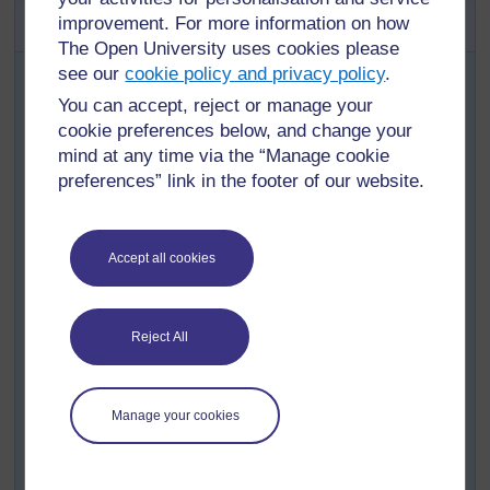
improvement. For more information on how
personnes-ressources locales
The Open University uses cookies please
see our
cookie policy and privacy policy
.
Cette activité traite de la manière dont vous pouvez
You can accept, reject or manage your
préparer et faire un cours où vous invitez un expert
local dans la classe. Pour préparer cela de façon
cookie preferences below, and change your
efficace, vous devrez penser aux choses suivantes :
mind at any time via the “Manage cookie
preferences” link in the footer of our website.
Quelles personnes-ressources locales pourraient
rendre visite à votre classe ? Quels sont les
sujets relatifs à la santé dont ces personnes
pourraient parler ? Par exemple :
Accept all cookies
un agriculteur viendrait parler des aliments
locaux,
Reject All
un guérisseur traditionnel viendrait parler
des plantes et des herbes médicinales,
une ménagère viendrait parler de la
Manage your cookies
conservation et de la cuisine des aliments,
une infirmière viendrait expliquer les
habitudes d’hygiène quotidiennes.