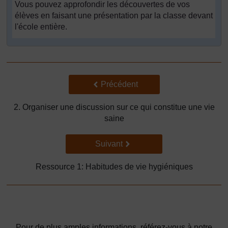
Vous pouvez approfondir les découvertes de vos
élèves en faisant une présentation par la classe devant
l'école entière.
Précédent
Précédent
2. Organiser une discussion sur ce qui constitue une vie
saine
Suivant
Suivant
Ressource 1: Habitudes de vie hygiéniques
Pour de plus amples informations, référez-vous à notre