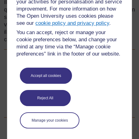
your activities for personalisation and service
Il est beaucoup plus facile et amusant d’apprendre
improvement. For more information on how
quand on se sent en sécurité et qu’on a confiance en
The Open University uses cookies please
soi. En respectant et en soutenant les élèves dans
see our
cookie policy and privacy policy
.
votre classe, en préparant des activités auxquelles
ils auront l'impression d'avoir participé, vous
You can accept, reject or manage your
contribuez à leur bien-être émotionnel.
cookie preferences below, and change your
mind at any time via the “Manage cookie
preferences” link in the footer of our website.
Précédent
Précédent
Accept all cookies
Ressource 3: Aliments locaux
Suivant
Suivant
Reject All
1. Apprendre à partager et à mettre en partage
Manage your cookies