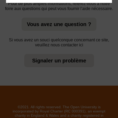
Pour de plus amples informations, référez-vous à notre
foire aux questions qui peut vous fournir l'aide nécessaire.
Vous avez une question ?
Si vous avez un souci quelconque concernant ce site,
veuillez nous contacter ici
Signaler un problème
©2021. All rights reserved. The Open University is
incorporated by Royal Charter (RC 000391), an exempt
charity in England & Wales and a charity registered in