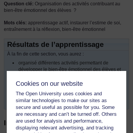
Question clé:
Organisation des activités contribuant au
bien-être émotionnel des élèves ?
Mots clés:
apprentissage actif, instaurer l’estime de soi,
entraînement à la réflexion, bien-être émotionnel
Résultats de l’apprentissage
À la fin de cette section, vous aurez :
organisé différentes activités permettant de
développer le bien-être émotionnel des élèves et
d'y contribuer dans votre classe;
Cookies on our website
travaillé d’une manière positive et affirmative;
The Open University uses cookies and
réfléchi à votre propre comportement en
similar technologies to make our sites as
développant le bien-être émotionnel de vos élèves.
secure and useful as possible for you. Some
are necessary and can’t be turned off. Others
are used for analysis and performance,
Introduction
displaying relevant advertising, and tracking