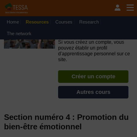
Passer au contenu principal
OpenLearn Create will be unavailable on Wednesday 12
August 2026 from 8am to 10.30am (GMT) due to routine
maintenance.
Home
Resources
Courses
Research
TESSA - Français - Afrique
The network
francophone
Si vous créez un compte, vous
pouvez établir un profil
d'apprentissage personnel sur ce
site.
Créer un compte
Autres cours
Section numéro 4 : Promotion du
bien-être émotionnel