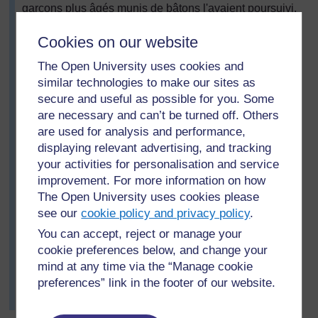
garçons plus âgés munis de bâtons l'avaient poursuivi,
en criant qu'ils allaient le frapper et lui prendre son
Cookies on our website
cartable et ses chaussures. Il s’était enfui pour se
cacher dans l’école.
The Open University uses cookies and
Avec l’aide des autres élèves, Toukoui a calmé le
similar technologies to make our sites as
garçon en lui expliquant qu’il était maintenant en
secure and useful as possible for you. Some
sécurité. Ils lui ont dit que maintenant il était à l’école, et
are necessary and can’t be turned off. Others
que les garçons n’entreraient pas dans l’école. Et
are used for analysis and performance,
aussi, que son enseignant était avec lui, et qu’il les
displaying relevant advertising, and tracking
empêcherait de l’embêter. Il était entouré de ses amis
your activities for personalisation and service
qui, eux, le protégeraient.
improvement. For more information on how
Après l’école, ses amis l'ont accompagné à pied jusque
The Open University uses cookies please
chez lui et ont discuté de ce qui s'était passé avec sa
see our
cookie policy and privacy policy
.
famille et ses voisins.
You can accept, reject or manage your
Le jour suivant, Toukoui a décidé d'organiser une autre
cookie preferences below, and change your
discussion avec ses élèves à propos de la sensation
mind at any time via the “Manage cookie
d'être sécurisé et en sécurité, et de la manière de
preferences” link in the footer of our website.
s’aider les uns les autres. Activity text in paragraphs or
bullets, as required.