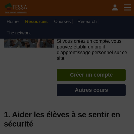
Passer au contenu principal
OpenLearn Create will be unavailable on Wednesday 12
August 2026 from 8am to 10.30am (GMT) due to routine
maintenance.
Home
Resources
Courses
Research
TESSA - Français - Afrique
The network
francophone
Si vous créez un compte, vous
pouvez établir un profil
d'apprentissage personnel sur ce
site.
Créer un compte
Autres cours
1. Aider les élèves à se sentir en
sécurité