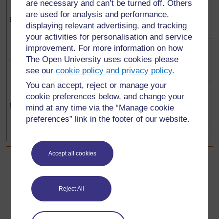
are necessary and can’t be turned off. Others
are used for analysis and performance,
6.
Avec qui d’autre est-ce que nous partageons notre
displaying relevant advertising, and tracking
terre ?
your activities for personalisation and service
improvement. For more information on how
The Open University uses cookies please
7.
Comment pouvons-nous mieux nous occuper de la
see our
cookie policy and privacy policy
.
terre ?
You can accept, reject or manage your
cookie preferences below, and change your
8.
Que pouvons-nous faire, en tant que classe, pour
mind at any time via the “Manage cookie
nous occuper du terrain de l’école ?
preferences” link in the footer of our website.
Accept all cookies
Précédent
Précédent
Reject All
Ressource 3: L'histoire du fermier égoïste
Suivant
Suivant