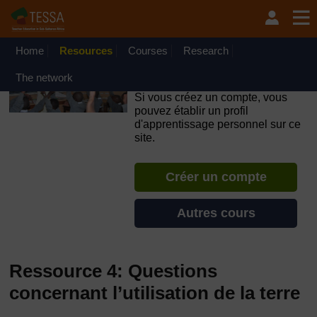
Passer au contenu principal
OpenLearn Create will be unavailable on Wednesday 12
August 2026 from 8am to 10.30am (GMT) due to routine
maintenance.
Home
Resources
Courses
Research
TESSA - Français - Afrique
The network
francophone
Si vous créez un compte, vous
pouvez établir un profil
d'apprentissage personnel sur ce
site.
Créer un compte
Autres cours
Ressource 4: Questions
concernant l’utilisation de la terre