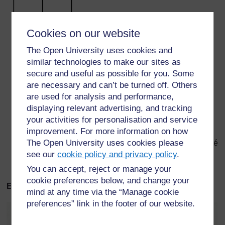
Cookies on our website
The Open University uses cookies and
similar technologies to make our sites as
Le premier élève chargé de l’enregistrement doit
secure and useful as possible for you. Some
compter les carrés de 1 cm et écrire le résultat.
are necessary and can’t be turned off. Others
Le premier scribe doit dessiner un carré de 3 cm et le
are used for analysis and performance,
diviser de la même manière en carrés de 1 cm ;
displaying relevant advertising, and tracking
l’enregistreur doit alors compter et enregistrer ces
your activities for personalisation and service
petits carrés.
improvement. For more information on how
The Open University uses cookies please
Cette activité continue avec un carré de 4 cm, un carré
see our
cookie policy and privacy policy
.
de 5 cm et un carré de 6 cm.
You can accept, reject or manage your
Exemples
cookie preferences below, and change your
Exemples
mind at any time via the “Manage cookie
preferences” link in the footer of our website.