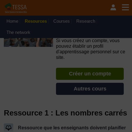
Passer au contenu principal
OpenLearn Create will be unavailable on Wednesday 12
August 2026 from 8am to 10.30am (GMT) due to routine
maintenance.
Home
Resources
Courses
Research
TESSA - Français - Afrique
The network
francophone
Si vous créez un compte, vous
pouvez établir un profil
d'apprentissage personnel sur ce
site.
Créer un compte
Autres cours
Ressource 1 : Les nombres carrés
Ressource que les enseignants doivent planifier