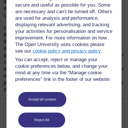
aura un impact positif sur leur estime de soi. Des
secure and useful as possible for you. Some
élèves accédant à un plus haut degré de fierté pour
are necessary and can’t be turned off. Others
ce qu’ils sont, apprendront avec plus de facilité.
are used for analysis and performance,
displaying relevant advertising, and tracking
Les activités de cette section fournissent à vos
your activities for personalisation and service
élèves des occasions de recueillir des histoires, de
improvement. For more information on how
les répéter et de les représenter devant un public. Il
The Open University uses cookies please
est recommandé de travailler avec les membres les
see our
cookie policy and privacy policy
.
plus âgés de la communauté en leur demandant leur
You can accept, reject or manage your
coopération pour fournir des récits et partager leur
cookie preferences below, and change your
art de conteur. Ces activités permettront de renforcer
mind at any time via the “Manage cookie
les compétences des élèves dans l’usage de leur
preferences” link in the footer of our website.
propre langue, puis d’acquérir d’autres compétences
dans le domaine de l’expression orale.
Accept all cookies
Précédent
Précédent
Reject All
Ressource 6 : Evaluation de votre histoire