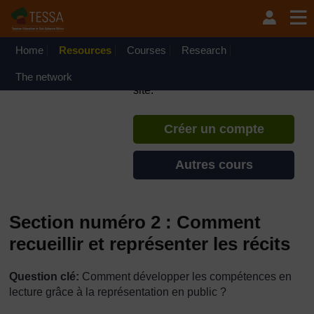
Passer au contenu principal
TESSA - Français - Afrique
francophone
Home
Resources
Courses
Si vous créez un compte, vous
Research
pouvez établir un profil
The network
d'apprentissage personnel sur ce
site.
Créer un compte
Autres cours
Section numéro 2 : Comment
recueillir et représenter les récits
Question clé:
Comment développer les compétences en
lecture grâce à la représentation en public ?