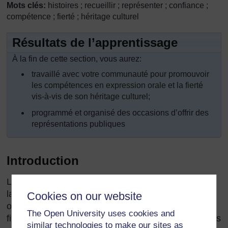
Mots clés:
histoires ; recueillir ; représenter ; confiance ;
compétence ; fierté ; héritage culturel
Résultats de l’apprentissage
À la fin de cette section, vous aurez:
travaillé avec votre communauté pour promouvoir
les compétences en expression orale et la fierté
vis-à-vis de son héritage culturel;
programmé et organisé des occasions d’offrir des
représentations publiques
Introduction
L’usage d’activités orales multiples peut développer
la confiance de vos élèves pour s’exprimer
Cookies on our website
oralement et améliorer leur écoute ainsi que leur
The Open University uses cookies and
fierté concernant leur langue d’origine. Ce processus
similar technologies to make our sites as