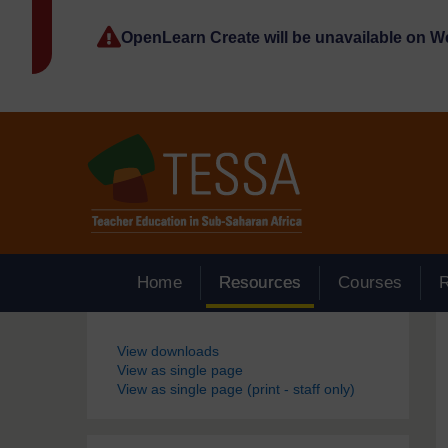
Passer au contenu principal
OpenLearn Create will be unavailable on 
Home
Resources
Courses
Blocs
View downloads
View as single page
View as single page (print - staff only)