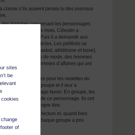
is.
a classe s’ils avaient jamais lu des journaux
ire.
e des histoires concernant les personnages
 comprendre tous les mots. Célestin a
la salle de classe. Puis il a demandé aux
féraient lire des articles. Les préférés se
otball, mais aussi basket, athlétisme et boxe),
 suivis des mannequins de mode, des hommes
es hommes et des femmes d’affaires qui ont
ur sites
n’t be
 a eu plusieurs groupes pour les vedettes du
relevant
journaux à chaque groupe et il leur a
e
rnant leur personnage favori. En groupe, les
 phrases sur la vie de ce personnage. Ils ont
 cookies
Ils ont écrit leur propre titre.
nt impliqués dans la lecture et, quand bien
d change
tous ont participé. Chaque groupe a pris
footer of