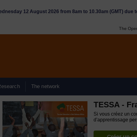
Wednesday 12 August 2026 from 8am to 10.30am (GMT) due t
The Open
Research
The network
TESSA - Fr
Si vous créez un com
d'apprentissage pers
Créer un c