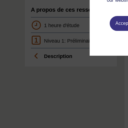
our websi
A propos de ces ressources
Accept
1 heure d'étude
1
Niveau 1: Préliminaire
Description