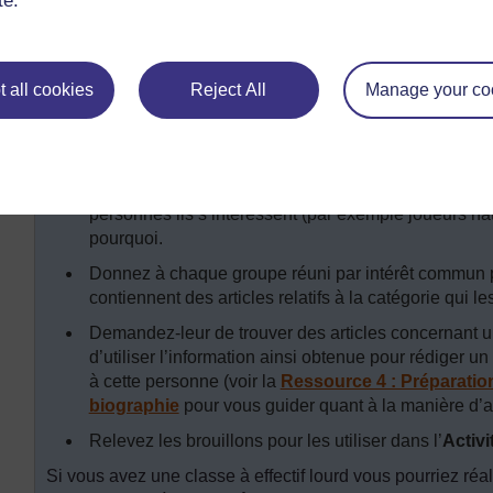
te.
Activité 2: Lire et écrire des biogra
Utilisez la
Ressource 4 : Préparation de leçons sur la le
 all cookies
Reject All
Manage your co
préparer pour cette activité.
Demandez aux élèves de lire ensemble le récit que v
feuille de papier. Ou lisez-la vous-même en expliquan
Discutez les caractéristiques des biographies. Dem
personnes ils s’intéressent (par exemple joueurs nat
pourquoi.
Donnez à chaque groupe réuni par intérêt commun p
contiennent des articles relatifs à la catégorie qui le
Demandez-leur de trouver des articles concernant u
d’utiliser l’information ainsi obtenue pour rédiger un
à cette personne (voir la
Ressource 4 : Préparation 
biographie
pour vous guider quant à la manière d’a
Relevez les brouillons pour les utiliser dans l’
Activi
Si vous avez une classe à effectif lourd vous pourriez réal