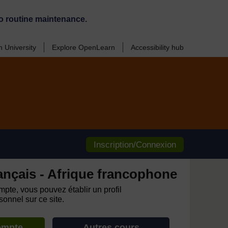
o routine maintenance.
 University
Explore OpenLearn
Accessibility hub
Inscription/Connexion
ançais - Afrique francophone
pte, vous pouvez établir un profil
onnel sur ce site.
ompte
Autres cours