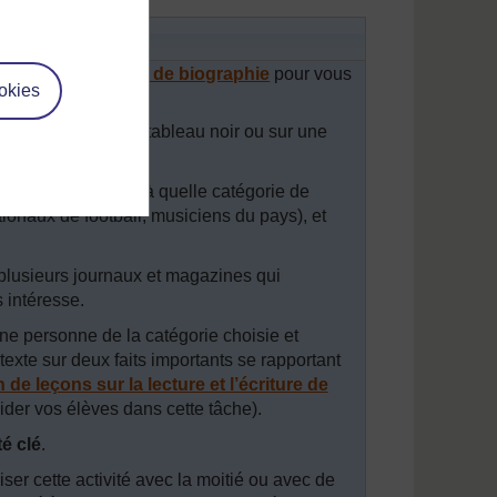
phies
cture et l’écriture de biographie
pour vous
okies
ous avez écrit au tableau noir ou sur une
t ce dont il s’agit.
andez aux enfants à quelle catégorie de
ionaux de football, musiciens du pays), et
lusieurs journaux et magazines qui
s intéresse.
ne personne de la catégorie choisie et
 texte sur deux faits importants se rapportant
de leçons sur la lecture et l’écriture de
ider vos élèves dans cette tâche).
té clé
.
iser cette activité avec la moitié ou avec de