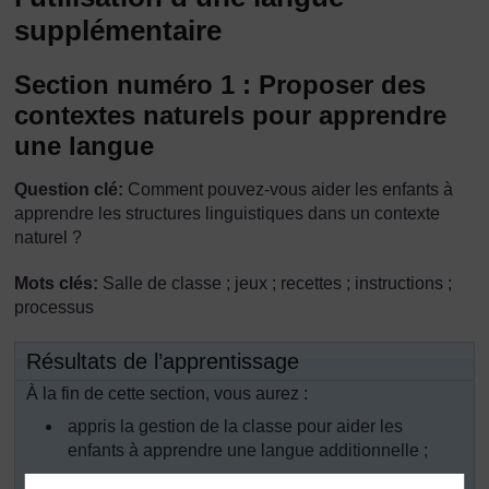
supplémentaire
Section numéro 1 : Proposer des
contextes naturels pour apprendre
une langue
Question clé:
Comment pouvez-vous aider les enfants à
apprendre les structures linguistiques dans un contexte
naturel ?
Mots clés:
Salle de classe ; jeux ; recettes ; instructions ;
processus
Résultats de l’apprentissage
À la fin de cette section, vous aurez :
appris la gestion de la classe pour aider les
enfants à apprendre une langue additionnelle ;
utilisez des jeux et des activités de tous les jours