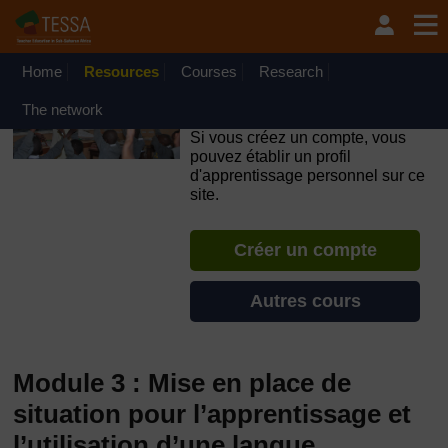
Passer au contenu principal
OpenLearn Create will be unavailable on Wednesday 12
August 2026 from 8am to 10.30am (GMT) due to routine
maintenance.
Home
Resources
Courses
Research
TESSA - Français - Afrique
The network
francophone
Si vous créez un compte, vous
pouvez établir un profil
d'apprentissage personnel sur ce
site.
Créer un compte
Autres cours
Module 3 : Mise en place de
situation pour l’apprentissage et
l’utilisation d’une langue