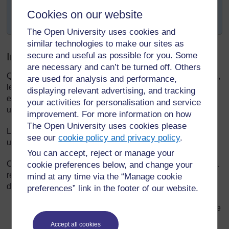
pour développer les capacités linguistiques des
Cookies on our website
enfants et leur vocabulaire.
The Open University uses cookies and
similar technologies to make our sites as
secure and useful as possible for you. Some
Introduction
are necessary and can’t be turned off. Others
Quelles autres possibilités existe-t-il, par la radio, les livres,
are used for analysis and performance,
les magazines, les annonceurs et la télévision, pour vos
displaying relevant advertising, and tracking
enfants d'apprendre une langue différente de celle qu’ils
your activities for personalisation and service
utilisent à la maison ?
improvement. For more information on how
The Open University uses cookies please
La réponse est probablement « très peu ». Ils écoutent et
see our
cookie policy and privacy policy
.
utilisent cette nouvelle langue uniquement en classe.
You can accept, reject or manage your
Cela implique que
vous
êtes la personne à qui incombe la
cookie preferences below, and change your
responsabilité de donner aux enfants la possibilité
mind at any time via the “Manage cookie
d'apprendre une langue par d'autres types de moyens:
preferences” link in the footer of our website.
utiliser et acquérir une grande quantité de vocabulaire
nouveau et de structures grammaticales ;
Accept all cookies