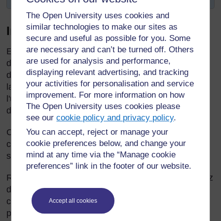
The Open University uses cookies and
similar technologies to make our sites as
Introduction
secure and useful as possible for you. Some
are necessary and can’t be turned off. Others
En tant que professeur de deuxième langue, vous
are used for analysis and performance,
devez toujours rechercher des nouvelles manières
displaying relevant advertising, and tracking
d'accroître l'expérience des élèves dans cette
your activities for personalisation and service
langue. Si vous leur donnez des occasions de
improvement. For more information on how
l'utiliser, ils maîtriseront mieux cette langue et
The Open University uses cookies please
deviendront plus précis.
see our
cookie policy and privacy policy
.
Cette section présente des exercices utiles qui se
You can accept, reject or manage your
cookie preferences below, and change your
concentrent sur des structures ou phrases
mind at any time via the “Manage cookie
spécifiques.
preferences” link in the footer of our website.
Rappelez-vous que les activités que vous choisissez
doivent avoir un sens pour les enfants, soit dans le
cadre de l'activité, ou dans celui de leur vie (de
Accept all cookies
préférence les deux).