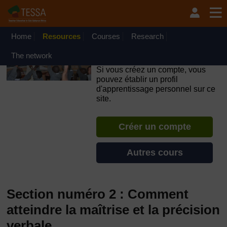
Passer au contenu principal
OpenLearn Create will be unavailable on Wednesday 12
August 2026 from 8am to 10.30am (GMT) due to routine
maintenance.
Home
Resources
Courses
Research
TESSA - Français - Afrique
The network
francophone
Si vous créez un compte, vous
pouvez établir un profil
d'apprentissage personnel sur ce
site.
Créer un compte
Autres cours
Section numéro 2 : Comment
atteindre la maîtrise et la précision
verbale