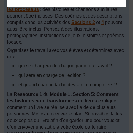
livre. Voir la
Ressource 4 : Chansons et histoires sur
les processus
: des histoires et chansons similaires
pourront être incluses. Des poèmes et des descriptions
compris dans les activités des
Sections 2
et
4
peuvent
aussi être inclus. Pensez à des illustrations,
photographies, instructions de jeux, histoires et poèmes
locaux.
Organisez le travail avec vos élèves et déterminez avec
eux:
qui se chargera de chaque partie du travail ?
qui sera en charge de l'édition ?
et quand chaque tâche devra être complétée ?
La
Ressource 1
du
Module 1, Section 5: Comment
les histoires sont transformées en livres
explique
comment un livre se réalise avec l’aide de plusieurs
personnes. Mettez en œuvre le plan. Si possible, faites
deux copies du livre afin d'en garder une pour vous et
d’en envoyer une autre à votre école partenaire.