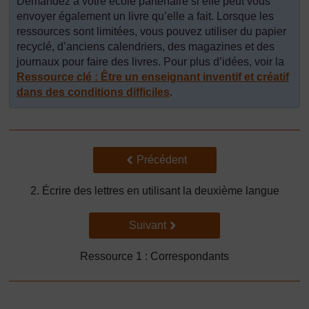
Demandez à votre école partenaire si elle peut vous
envoyer également un livre qu’elle a fait. Lorsque les
ressources sont limitées, vous pouvez utiliser du papier
recyclé, d’anciens calendriers, des magazines et des
journaux pour faire des livres. Pour plus d’idées, voir la
Ressource clé : Être un enseignant inventif et créatif
dans des conditions difficiles
.
Précédent
Précédent
2. Écrire des lettres en utilisant la deuxième langue
Suivant
Suivant
Ressource 1 : Correspondants