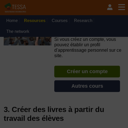
Passer au contenu principal
OpenLearn Create will be unavailable on Wednesday 12
August 2026 from 8am to 10.30am (GMT) due to routine
maintenance.
Home
Resources
Courses
Research
TESSA - Français - Afrique
The network
francophone
Si vous créez un compte, vous
pouvez établir un profil
d'apprentissage personnel sur ce
site.
Créer un compte
Autres cours
3. Créer des livres à partir du
travail des élèves