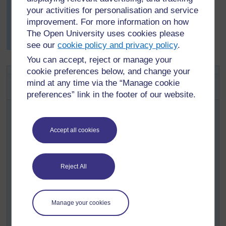
your activities for personalisation and service
cours de la semaine suivante et collées dans des vieux
improvement. For more information on how
magazines pour faire des livres pour la bibliothèque de
The Open University uses cookies please
la classe. Les enfants ont lu avidement les histoires
écrites par leurs camarades.
see our
cookie policy and privacy policy
.
You can accept, reject or manage your
cookie preferences below, and change your
Activité clé : Créer un livre à
mind at any time via the “Manage cookie
partager
preferences” link in the footer of our website.
Demandez à votre classe de faire, pour leur école
partenaire (ou pour une autre raison), un livre qui
contienne des chansons, des recettes et des
Accept all cookies
informations locales. Si vous avez à la main un livre de
recettes, montrez-le-leur. Certaines recettes du livre
incluent des images, des informations et des histoires
Reject All
sur les endroits et les personnes liés à ces recettes.
Décidez quelles chansons et quelles recettes ils
incluront et comment ils les présenteront (voir
Section
Manage your cookies
1
).
Décidez ensemble quelle autre information sera dans le