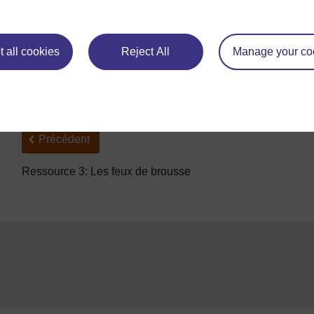
Togo Rural
 all cookies
Reject All
Manage your co
Adapté de: Wikipedia, Website
Précédent
Précédent
Ressource 3: Les feux de brousse