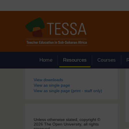
Passer au contenu principal
Home
Resources
Courses
Blocs
View downloads
View as single page
View as single page (print - staff only)
Unless otherwise stated, copyright ©
2026 The Open University, all rights
reserved.