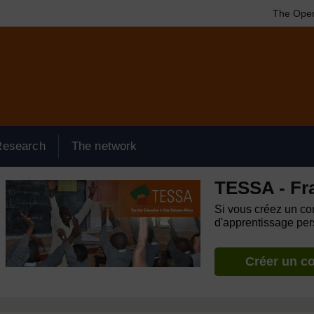
The Open
Research
The network
TESSA - Fr
Si vous créez un com
d'apprentissage pers
Créer un c