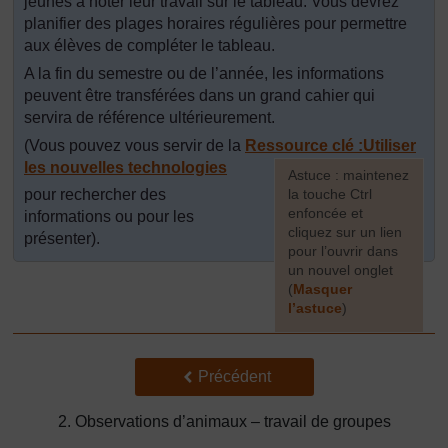
jeunes à noter leur travail sur le tableau. Vous devrez
planifier des plages horaires régulières pour permettre
aux élèves de compléter le tableau.
A la fin du semestre ou de l’année, les informations
peuvent être transférées dans un grand cahier qui
servira de référence ultérieurement.
(Vous pouvez vous servir de la
Ressource clé :Utiliser
les nouvelles technologies
[
Astuce : maintenez
pour rechercher des
la touche Ctrl
enfoncée et
informations ou pour les
cliquez sur un lien
présenter).
pour l’ouvrir dans
un nouvel onglet
(
Masquer
l’astuce
)
]
Précédent
Précédent
2. Observations d’animaux – travail de groupes