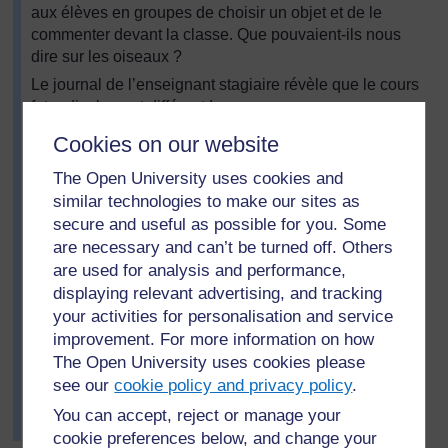
aux élèves en groupes de choisir un objet et de le
commenter devant la classe. Que pouvaient-ils nous
dire sur les oiseaux ?
Le journal de l’enseignant stagiaire révèle que le cours
fut radicalement différent !
Cookies on our website
Nous ne pouvions plus les arrêter de parler. Ils
avaient tellement de choses à dire. Ils nous ont dit
The Open University uses cookies and
des choses que nous ignorions, comme par
similar technologies to make our sites as
exemple : les hirondelles forment un couple pour la
secure and useful as possible for you. Some
vie, elles élèvent plusieurs portées par saison, et
are necessary and can’t be turned off. Others
quelquefois, sur les oisillons morts (bébés
are used for analysis and performance,
hirondelles tombées du nid), on peut trouver des
displaying relevant advertising, and tracking
choses bizarres ressemblant à des tiques qui sucent
your activities for personalisation and service
le sang et qui peuvent courir très vite. Les élèves ont
improvement. For more information on how
continué sans interruption pendant l’heure du
The Open University uses cookies please
déjeuner, nous racontant toutes les histoires
see our
cookie policy and privacy policy
.
intéressantes qu’ils connaissaient sur les oiseaux
locaux et posant des questions. Nous les avons
You can accept, reject or manage your
notées pour y répondre ultérieurement.
cookie preferences below, and change your