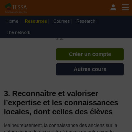
Passer au contenu principal
TESSA - Français - Afrique
francophone
Home
Resources
Courses
Si vous créez un compte, vous
Research
pouvez établir un profil
The network
d'apprentissage personnel sur ce
site.
Créer un compte
Autres cours
3. Reconnaître et valoriser
l’expertise et les connaissances
locales, dont celles des élèves
Malheureusement, la connaissance des anciens sur la
nature risque de disparaitre à jamais de notre monde