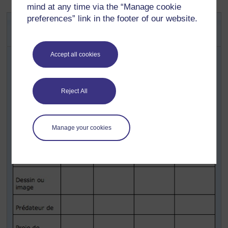
mind at any time via the “Manage cookie
preferences” link in the footer of our website.
Activité clé : Recherche et
enregistrement du savoir local
Vos élèves et vous-même allez dessiner un grand
Accept all cookies
tableau sur lequel sera noté tout ce que les élèves
trouveront sur toutes sortes d’animaux locaux. Vous
pouvez intituler les têtes de colonne comme suit:
Reject All
Manage your cookies