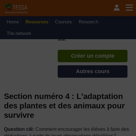
Passer au contenu principal
TESSA - Français - Afrique
francophone
Home
Resources
Courses
Si vous créez un compte, vous
Research
pouvez établir un profil
The network
d'apprentissage personnel sur ce
site.
Créer un compte
Autres cours
Section numéro 4 : L’adaptation
des plantes et des animaux pour
survivre
Question clé:
Comment encourager les élèves à faire des
déductions à partir de leurs observations détaillées?