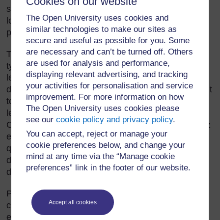
Cookies on our website
scientifiques est d’arriver à faire des déductions
The Open University uses cookies and
logiques à partir de données et d’observations
similar technologies to make our sites as
précises.
secure and useful as possible for you. Some
are necessary and can’t be turned off. Others
Trop souvent, les enseignants ne favorisent pas ce
are used for analysis and performance,
type d’approche, car ils se contentent d’énoncer à
displaying relevant advertising, and tracking
leurs élèves des faits indiscutables qu’ils leur
your activities for personalisation and service
demandent de mémoriser (et que les élèves oublient
improvement. For more information on how
tout aussi souvent). Aussi devons-nous encourager
The Open University uses cookies please
les élèves à trouver les solutions par eux-mêmes.
see our
cookie policy and privacy policy
.
Cette section porte sur la manière dont vous pouvez
You can accept, reject or manage your
encourager les élèves à s'interroger (se poser des
cookie preferences below, and change your
questions) sur les observations qu’ils ont faites afin
mind at any time via the “Manage cookie
de parvenir par eux-mêmes à élaborer des
preferences” link in the footer of our website.
déductions logiques.
Pour traiter ce sujet, nous avons choisi de nous
Accept all cookies
concentrer sur l’adaptation des animaux à la survie
et au déplacement.