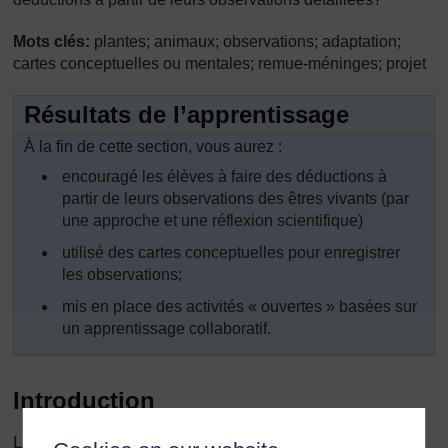
Mots clés:
plantes; animaux; observations; adaptation;
cartes conceptuelles ou mentales; remue-méninges; projet
Résultats de l’apprentissage
À la fin de cette section, vous aurez :
encouragé les élèves à faire des déductions à
partir de leurs observations des êtres vivants (par
une approche et une réflexion scientifique)
utilisé des cartes conceptuelles pour enregistrer
les observations;
mis en place des activités « ouvertes » basées sur
un apprentissage collaboratif.
Introduction
L’une des principales méthodes de travail des