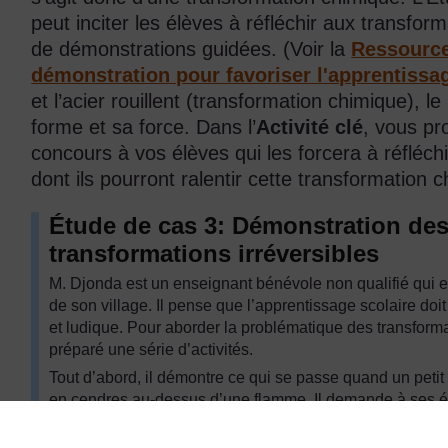
peut inciter les élèves à réfléchir aux transfor
de démonstrations guidées. (Voir la
Ressource
démonstration pour favoriser l'apprentissa
et l’acier rouillent (transformation chimique), l
forme et sa force. Dans l’
Activité clé
, vous p
concours à vos élèves qui les forcera à réfléch
dont ils pourront ralentir cette transformation 
Étude de cas 3: Démonstration de
transformations irréversibles
M. Djonda est un enseignant bénévole non qualifié qui 
de son village. Il pense que l’apprentissage scolaire doit 
et ludique. Pour aborder la problématique des transformat
préparé une série d’activités.
Tout d’abord, il démontre ce qui se passe quand un petit c
en cendres au-dessus d’une flamme. Il demande à ses élèv
pain est suffisamment sec pour s’enflammer et brûler. I
ça a cessé d’être du pain ? » « D’après vous, que s’est-