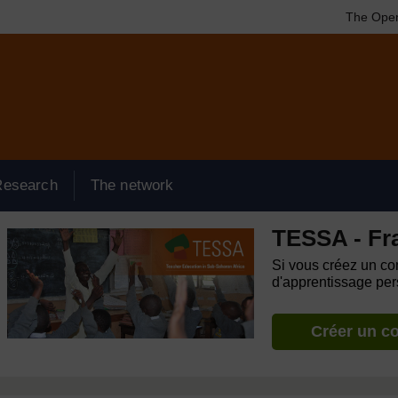
The Open
Research
The network
TESSA - Fr
Si vous créez un com
d'apprentissage pers
Créer un c