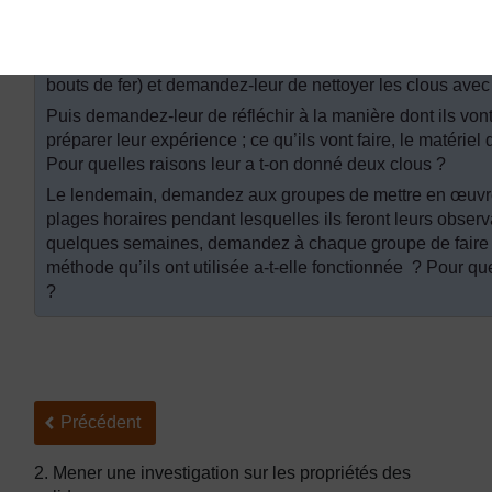
vu de la rouille ? Qu’est-ce qui fait rouiller l’acier ou le f
Dites-leur que leur défi est de trouver comment empêcher le
Divisez votre classe en groupes. Donnez à chacun des gro
bouts de fer) et demandez-leur de nettoyer les clous avec
Puis demandez-leur de réfléchir à la manière dont ils vont p
préparer leur expérience ; ce qu’ils vont faire, le matériel
Pour quelles raisons leur a t-on donné deux clous ?
Le lendemain, demandez aux groupes de mettre en œuvre
plages horaires pendant lesquelles ils feront leurs obser
quelques semaines, demandez à chaque groupe de faire 
méthode qu’ils ont utilisée a-t-elle fonctionnée ? Pour que
?
Précédent
Précédent
2. Mener une investigation sur les propriétés des