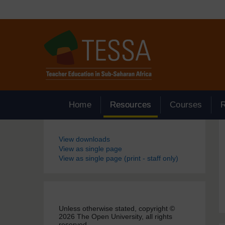
Passer au contenu principal
Home
Resources
Courses
Blocs
View downloads
View as single page
View as single page (print - staff only)
Unless otherwise stated, copyright ©
2026 The Open University, all rights
reserved.