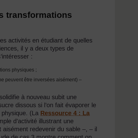
es transformations
es activités en étudiant de quelles
ences, il y a deux types de
’intéresser :
tions physiques ;
 ne peuvent être inversées aisément) –
 solidifie à nouveau subit une
cre dissous si l’on fait évaporer le
on physique. (La
Ressource 4 : La
le d’activité illustrant une
 aisément redevenir du sable –, – il
’Étude de cas 3 montre comment on