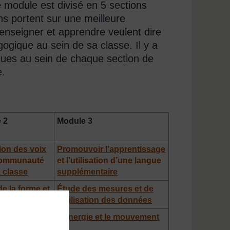
module est divisé en 5 sections
ons portent sur une meilleure
nseigner et apprendre veulent dire
gogique au sein de sa classe. Il y a
iques au sein de chaque section de
e.
 2
Module 3
tion des voix
Promouvoir l’apprentissage
communauté
et l’utilisation d’une langue
a classe
supplémentaire
e la forme et
Étude des mesures et de
space
l’utilisation des données
des
L’énergie et le mouvement
aux