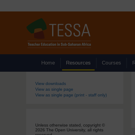
Passer au contenu principal
Home
Resources
Courses
Blocs
View downloads
View as single page
View as single page (print - staff only)
Unless otherwise stated, copyright ©
2026 The Open University, all rights
reserved.