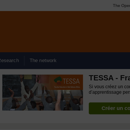
The Open
Research
The network
TESSA - Fr
Si vous créez un com
d'apprentissage pers
Créer un c