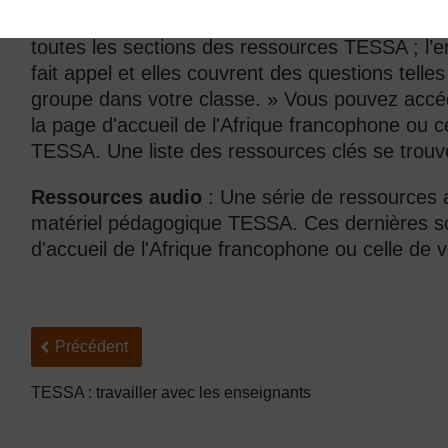
Ressources clés :
elles sont conçues pour ap
toutes les sections des ressources TESSA ; l
fait appel et elles couvrent des questions telles 
groupe dans votre classe. » Vous pouvez accéd
la page d'accueil de l'Afrique francophone ou ce
TESSA. Une liste des ressources clés se trouv
Ressources audio
: Une série de ressources a
matériel pédagogique TESSA. Ces dernières son
d'accueil de l'Afrique francophone ou celle de 
Précédent
Précédent
TESSA : travailler avec les enseignants