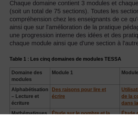
Chaque domaine contient 3 modules et chaque 
(soit un total de 75 sections). Toutes les secti
compréhension chez les enseignants de ce qu’e
ainsi que sur l'amélioration de la pratique péda
une progression interne des idées et des prat
chaque module ainsi que d’une section à l’autr
Table 1 : Les cinq domaines de modules TESSA
Domaine des
Module 1
Module
modules
Alphabétisation
Des raisons pour lire et
Utilisa
– Lecture et
écrire
de la 
écriture
dans l
Mathématiques
Étude sur le nombre et la
Étude d
structure
de l’e
Sciences
Observation du vivant
Étude 
matéri