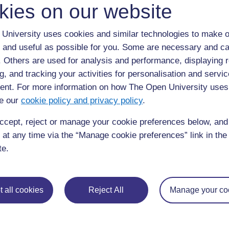
kies on our website
Sciences
Comprendre les lieux
Étude d
humaines et art
University uses cookies and similar technologies to make o
Compétences
Développement personnel :
Explor
 and useful as possible for you. Some are necessary and ca
de la vie
impact de l'estime de soi sur
dével
f. Others are used for analysis and performance, displaying 
courante.
l'apprentissage
social
g, and tracking your activities for personalisation and servic
Des détails supplémentaires concernant les 75 
nt. For more information on how The Open University uses
Résumé des matériels pédagogiques TESS
e our
cookie policy and privacy policy
.
ccept, reject or manage your cookie preferences below, an
Le matériel pédagogique a été adapté afin de 
 at any time via the “Manage cookie preferences” link in the 
mieux aux besoins, à la culture et aux enviro
te.
différents contextes nationaux à travers l’Afri
et est disponible dans quatre langues (l’arabe, l
français et le kiswahili). Des jeux de matériel
anglais et français construits à partir des versi
 all cookies
Reject All
Manage your co
collectés et assemblés afin de créer deux vers
panafricaines, une anglaise et une française.