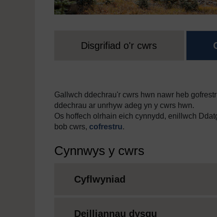
Disgrifiad o'r cwrs
Gallwch ddechrau'r cwrs hwn nawr heb gofrestru
ddechrau ar unrhyw adeg yn y cwrs hwn.
Os hoffech olrhain eich cynnydd, enillwch Dda
bob cwrs,
cofrestru
.
Cynnwys y cwrs
Cyflwyniad
Deilliannau dysgu