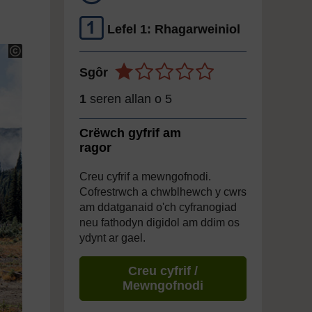
Lefel 1: Rhagarweiniol
Sgôr
1
seren allan o 5
Crëwch gyfrif am
ragor
Creu cyfrif a mewngofnodi.
Cofrestrwch a chwblhewch y cwrs
am ddatganaid o'ch cyfranogiad
neu fathodyn digidol am ddim os
ydynt ar gael.
Creu cyfrif /
Mewngofnodi