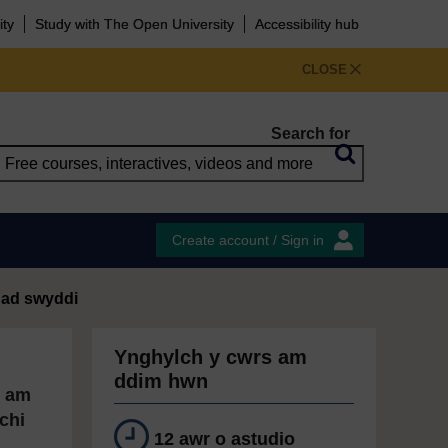
ity
Study with The Open University
Accessibility hub
CLOSE
Search for
Create account / Sign in
nad swyddi
Ynghylch y cwrs am
ddim hwn
d am
chi
12 awr o astudio