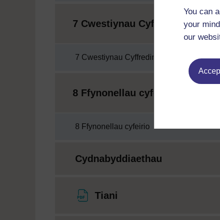
You can a
7 Cwestiynau Cyffredin
your mind
our websi
7 Cwestiynau Cyffredin
Accept
8 Ffynonellau cyfeirio
8 Ffynonellau cyfeirio
Cydnabyddiaethau
Ffeil
Tiani