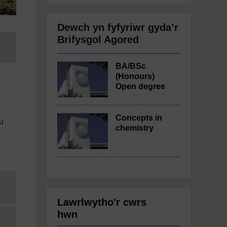
Dewch yn fyfyriwr gyda’r
Brifysgol Agored
BA/BSc
(Honours)
Open degree
Concepts in
u
chemistry
Lawrlwytho'r cwrs
hwn