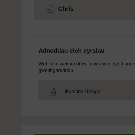
Ffeil
Chris
Adnoddau eich cyrsiau
Wrth i chi weithio drwy'r cwrs hwn, bydd ang
gweithgareddau.
Ffeil
thumbnail image