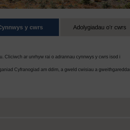
Cynnwys y cwrs
Adolygiadau o'r cwrs
. Cliciwch ar unrhyw rai o adrannau cynnwys y cwrs isod i
tganiad Cyfranogiad am ddim, a gweld cwisiau a gweithgaredda