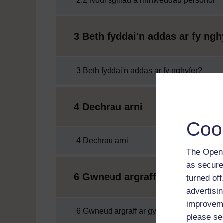
2.2 Nodi sgiliau a rhinweddau personol
3 Beth fyddai'n addas ar fy ngh
3 Beth fyddai'n addas ar fy nghyfer?
4 Dechrau arni
Coo
4 Dechrau arni
The Open 
as secure
6 Gwneud argraff ar gyflogwyr
turned of
advertisin
improveme
6 Gwneud argraff ar gyflogwyr
please se