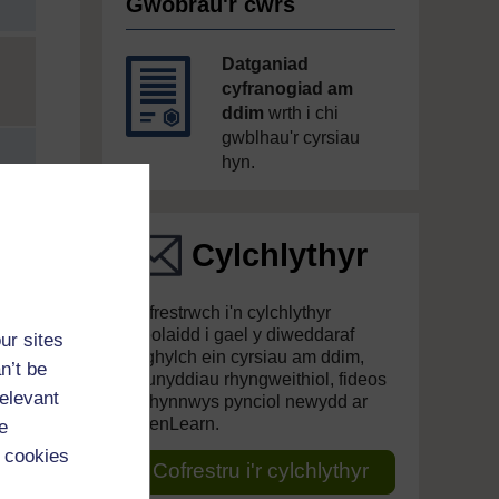
Gwobrau'r cwrs
Datganiad
cyfranogiad am
ddim
wrth i chi
gwblhau'r cyrsiau
hyn.
Cylchlythyr
Cofrestrwch i'n cylchlythyr
rheolaidd i gael y diweddaraf
ur sites
ynghylch ein cyrsiau am ddim,
n’t be
deunyddiau rhyngweithiol, fideos
relevant
a chynnwys pynciol newydd ar
OpenLearn.
e
 cookies
Cofrestru i'r cylchlythyr