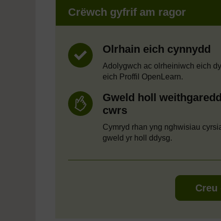
Crëwch gyfrif am ragor
Olrhain eich cynnydd
Adolygwch ac olrheiniwch eich d
eich Proffil OpenLearn.
Gweld holl weithgaredd
cwrs
Cymryd rhan yng nghwisiau cyrsi
gweld yr holl ddysg.
Creu 