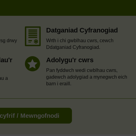
Datganiad Cyfranogiad
ysg drwy
Wrth i chi gwblhau cwrs, cewch
Ddatganiad Cyfranogiad.
au'r
Adolygu'r cwrs
Pan fyddwch wedi cwblhau cwrs,
gadewch adolygiad a mynegwch eich
au a
barn i eraill.
cyfrif / Mewngofnodi