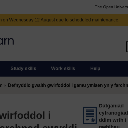
The Open Univers
am on Wednesday 12 August due to scheduled maintenance.
Study skills
Work skills
Help
m
Defnyddio gwaith gwirfoddol i gamu ymlaen yn y farch
Datganiad
wirfoddol i
cyfranogia
ddim wrth i 
gwblhau