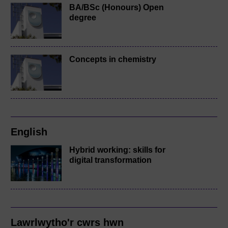
BA/BSc (Honours) Open
degree
Concepts in chemistry
English
Hybrid working: skills for
digital transformation
Lawrlwytho'r cwrs hwn