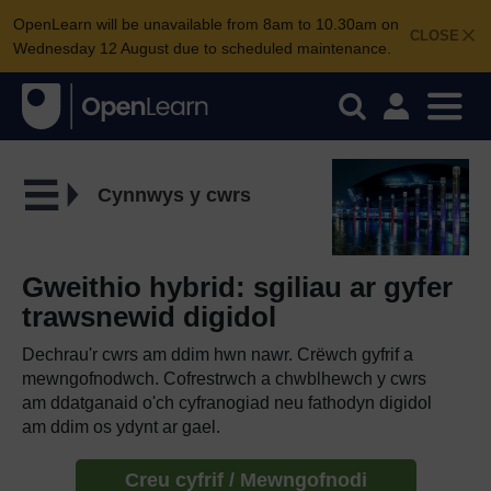
OpenLearn will be unavailable from 8am to 10.30am on
CLOSE
Wednesday 12 August due to scheduled maintenance.
Cynnwys y cwrs
Gweithio hybrid: sgiliau ar gyfer
trawsnewid digidol
Dechrau'r cwrs am ddim hwn nawr. Crëwch gyfrif a
mewngofnodwch. Cofrestrwch a chwblhewch y cwrs
am ddatganaid o'ch cyfranogiad neu fathodyn digidol
am ddim os ydynt ar gael.
Creu cyfrif / Mewngofnodi