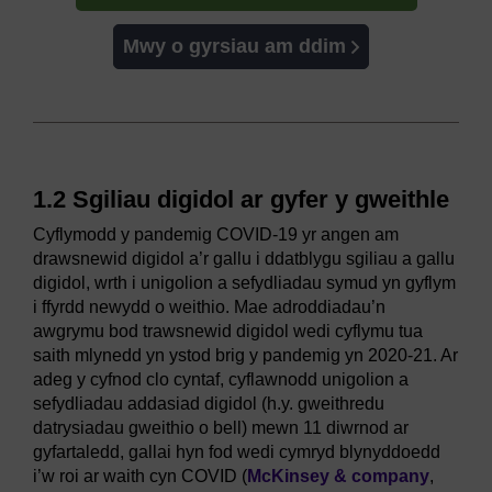
Mwy o gyrsiau am ddim
1.2 Sgiliau digidol ar gyfer y gweithle
Cyflymodd y pandemig COVID-19 yr angen am
drawsnewid digidol a’r gallu i ddatblygu sgiliau a gallu
digidol, wrth i unigolion a sefydliadau symud yn gyflym
i ffyrdd newydd o weithio. Mae adroddiadau’n
awgrymu bod trawsnewid digidol wedi cyflymu tua
saith mlynedd yn ystod brig y pandemig yn 2020-21. Ar
adeg y cyfnod clo cyntaf, cyflawnodd unigolion a
sefydliadau addasiad digidol (h.y. gweithredu
datrysiadau gweithio o bell) mewn 11 diwrnod ar
gyfartaledd, gallai hyn fod wedi cymryd blynyddoedd
i’w roi ar waith cyn COVID (
McKinsey & company
,