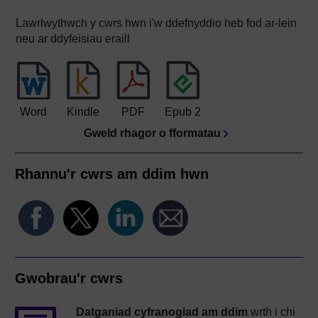
Lawrlwythwch y cwrs hwn i'w ddefnyddio heb fod ar-lein
neu ar ddyfeisiau eraill
Word
Kindle
PDF
Epub 2
Gweld rhagor o fformatau
Rhannu'r cwrs am ddim hwn
Gwobrau'r cwrs
Datganiad cyfranogiad am ddim
wrth i chi