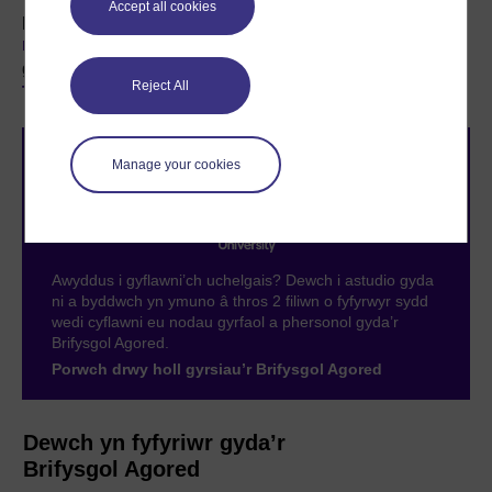
Accept all cookies
prifysgol, darllenwch ein canllaw ar
Ble i fynd â’ch dysg
nesaf
, neu dysgwch ragor am y mathau o gymwysterau a
gynigiwn, yn cynnwys
modiwlau Mynediad
,
Reject All
Tystysgrifau
a
Chyrsiau Byr
lefel mynediad.
Manage your cookies
Awyddus i gyflawni’ch uchelgais? Dewch i astudio gyda
ni a byddwch yn ymuno â thros 2 filiwn o fyfyrwyr sydd
wedi cyflawni eu nodau gyrfaol a phersonol gyda’r
Brifysgol Agored.
Porwch drwy holl gyrsiau’r Brifysgol Agored
Dewch yn fyfyriwr gyda’r
Brifysgol Agored