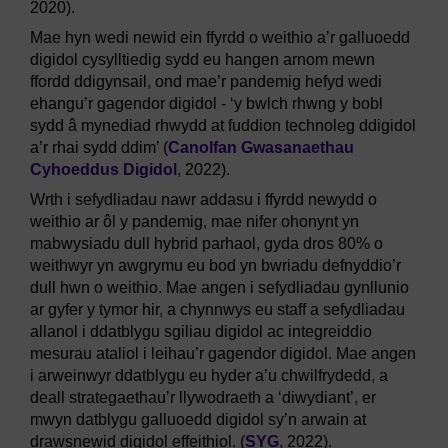
2020).
Mae hyn wedi newid ein ffyrdd o weithio a’r galluoedd
digidol cysylltiedig sydd eu hangen arnom mewn
ffordd ddigynsail, ond mae’r pandemig hefyd wedi
ehangu’r gagendor digidol - ‘y bwlch rhwng y bobl
sydd â mynediad rhwydd at fuddion technoleg ddigidol
a’r rhai sydd ddim’ (
Canolfan Gwasanaethau
Cyhoeddus Digidol
, 2022).
Wrth i sefydliadau nawr addasu i ffyrdd newydd o
weithio ar ôl y pandemig, mae nifer ohonynt yn
mabwysiadu dull hybrid parhaol, gyda dros 80% o
weithwyr yn awgrymu eu bod yn bwriadu defnyddio’r
dull hwn o weithio. Mae angen i sefydliadau gynllunio
ar gyfer y tymor hir, a chynnwys eu staff a sefydliadau
allanol i ddatblygu sgiliau digidol ac integreiddio
mesurau ataliol i leihau’r gagendor digidol. Mae angen
i arweinwyr ddatblygu eu hyder a’u chwilfrydedd, a
deall strategaethau’r llywodraeth a ‘diwydiant’, er
mwyn datblygu galluoedd digidol sy’n arwain at
drawsnewid digidol effeithiol. (
SYG
, 2022).