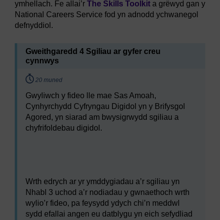
ymhellach. Fe allai’r
The Skills Toolkit
a grëwyd gan y
National Careers Service fod yn adnodd ychwanegol
defnyddiol.
Gweithgaredd 4 Sgiliau ar gyfer creu
cynnwys
Timing:
20 muned
Gwyliwch y fideo lle mae Sas Amoah,
Cynhyrchydd Cyfryngau Digidol yn y Brifysgol
Agored, yn siarad am bwysigrwydd sgiliau a
chyfrifoldebau digidol.
Video player: hyb_5_2022_sept103_sas_amoah_skills
Wrth edrych ar yr ymddygiadau a’r sgiliau yn
Nhabl 3 uchod a’r nodiadau y gwnaethoch wrth
wylio’r fideo, pa feysydd ydych chi’n meddwl
sydd efallai angen eu datblygu yn eich sefydliad