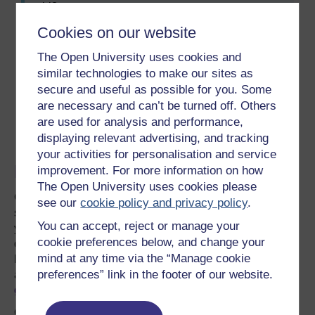
chi?
Cookies on our website
The Open University uses cookies and
Yn ôl
Nesaf
similar technologies to make our sites as
secure and useful as possible for you. Some
1.1 Sgiliau gweithredol
2 Y gagendor digidol a
are necessary and can’t be turned off. Others
hanfodol
chynhwysiant
are used for analysis and performance,
displaying relevant advertising, and tracking
your activities for personalisation and service
Ewch â’ch dysgu ymhellach
improvement. For more information on how
The Open University uses cookies please
Gall gwneud y penderfyniad i astudio fod yn gam mawr,
see our
cookie policy and privacy policy
.
sydd yn rheswm pam eich bod angen Prifysgol y gallwch
You can accept, reject or manage your
ymddiried ynddi. Rydym wedi arloesi dysgu o bell ers
cookie preferences below, and change your
dros 50 o flynyddoedd, gan ddod â phrifysgol i chi lle
mind at any time via the “Manage cookie
bynnag yr ydych fel eich bod yn gallu ffitio astudiaeth o
preferences” link in the footer of our website.
amgylch eich bywyd. Cymerwch gipolwg
ar holl
gyrsiau’r Brifysgol Agored
.
Os nad oes gennych lawer o brofiad o astudiaeth lefel