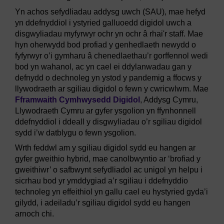
Yn achos sefydliadau addysg uwch (SAU), mae hefyd
yn ddefnyddiol i ystyried galluoedd digidol uwch a
disgwyliadau myfyrwyr ochr yn ochr â rhai'r staff. Mae
hyn oherwydd bod profiad y genhedlaeth newydd o
fyfyrwyr o’i gymharu â chenedlaethau’r gorffennol wedi
bod yn wahanol, ac yn cael ei ddylanwadau gan y
defnydd o dechnoleg yn ystod y pandemig a ffocws y
llywodraeth ar sgiliau digidol o fewn y cwricwlwm. Mae
Fframwaith Cymhwysedd Digidol
, Addysg Cymru,
Llywodraeth Cymru ar gyfer ysgolion yn ffynhonnell
ddefnyddiol i ddeall y disgwyliadau o’r sgiliau digidol
sydd i’w datblygu o fewn ysgolion.
Wrth feddwl am y sgiliau digidol sydd eu hangen ar
gyfer gweithio hybrid, mae canolbwyntio ar ‘brofiad y
gweithiwr’ o safbwynt sefydliadol ac unigol yn helpu i
sicrhau bod yr ymddygiad a’r sgiliau i ddefnyddio
technoleg yn effeithiol yn gallu cael eu hystyried gyda’i
gilydd, i adeiladu’r sgiliau digidol sydd eu hangen
arnoch chi.