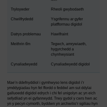
Tryloywder
Rheoli gwybodaeth
Chwilfrydedd
Ysgrifennu ar gyfer
platfformau digidol
Datrys problemau
Hawlfraint
Meithrin tîm
Tegwch, amrywiaeth,
hygyrchedd a
chynhwysiant
Cynaliadwyedd
Cynaliadwyedd digidol
Mae’n ddefnyddiol i gymhwyso lens digidol i’r
ymddygiadau hyn fel ffordd o feddwl am sut ddylai
galluoedd digidol edrych i chi fel unigolyn ac yn eich
sefydliad yn ei gyfanrwydd. Trwy gydol y cwrs hwn ac
yn y pecyn cymorth, byddwn yn archwilio’r sgiliau hyn