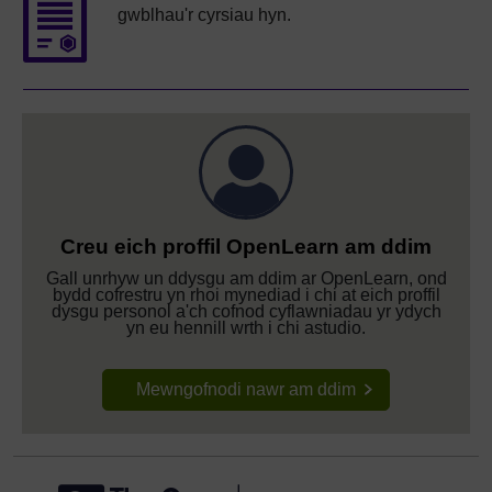
gwblhau'r cyrsiau hyn.
Creu eich proffil OpenLearn am ddim
Gall unrhyw un ddysgu am ddim ar OpenLearn, ond
bydd cofrestru yn rhoi mynediad i chi at eich proffil
dysgu personol a'ch cofnod cyflawniadau yr ydych
yn eu hennill wrth i chi astudio.
Mewngofnodi nawr am ddim