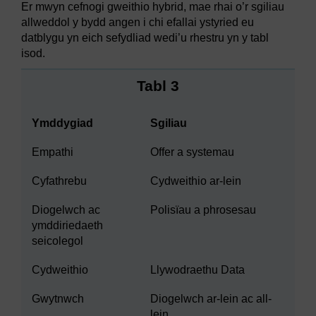
Er mwyn cefnogi gweithio hybrid, mae rhai o’r sgiliau
allweddol y bydd angen i chi efallai ystyried eu
datblygu yn eich sefydliad wedi’u rhestru yn y tabl
isod.
Tabl 3
Ymddygiad
Sgiliau
Empathi
Offer a systemau
Cyfathrebu
Cydweithio ar-lein
Diogelwch ac
Polisïau a phrosesau
ymddiriedaeth
seicolegol
Cydweithio
Llywodraethu Data
Gwytnwch
Diogelwch ar-lein ac all-
lein