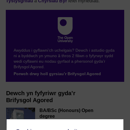
Tystysgrifau
a
Chyrsiau Byr
lefel mynediad.
Awyddus i gyflawni’ch uchelgais? Dewch i astudio gyda
ni a byddwch yn ymuno â thros 2 filiwn o fyfyrwyr sydd
wedi cyflawni eu nodau gyrfaol a phersonol gyda’r
Brifysgol Agored.
Porwch drwy holl gyrsiau’r Brifysgol Agored
Dewch yn fyfyriwr gyda’r
Brifysgol Agored
BA/BSc (Honours) Open
degree