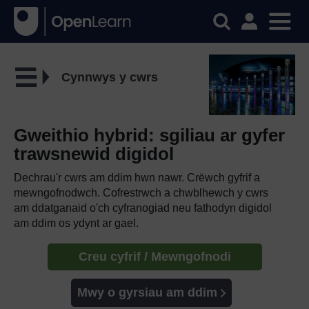
Cynnwys y cwrs
Gweithio hybrid: sgiliau ar gyfer
trawsnewid digidol
Dechrau'r cwrs am ddim hwn nawr. Crëwch gyfrif a
mewngofnodwch. Cofrestrwch a chwblhewch y cwrs
am ddatganaid o'ch cyfranogiad neu fathodyn digidol
am ddim os ydynt ar gael.
Creu cyfrif / Mewngofnodi
Mwy o gyrsiau am ddim