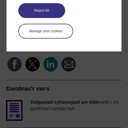
Reject All
Word
Kindle
PDF
Epub 2
Gweld rhagor o fformatau
Manage your cookies
Rhannu'r cwrs am ddim hwn
Gwobrau'r cwrs
Datganiad cyfranogiad am ddim
wrth i chi
gwblhau'r cyrsiau hyn.