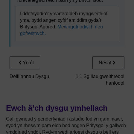
Ychwanegwch eich barn yn y blwch isod.
I ddefnyddio’r ymarferoldeb rhyngweithiol
yma, bydd angen cyfrif am ddim gyda’r
Brifysgol Agored.
Mewngofnodwch neu
gofrestrwch.
Yn ôl
Nesaf
Deilliannau Dysgu
1.1 Sgiliau gweithredol
hanfodol
Ewch â’ch dysgu ymhellach
Gall gwneud y penderfyniad i astudio fod yn gam mawr,
sydd yn rheswm pam eich bod angen Prifysgol y gallwch
ymddiried ynddi. Rydym wedi arloesi dysgu o bell ers