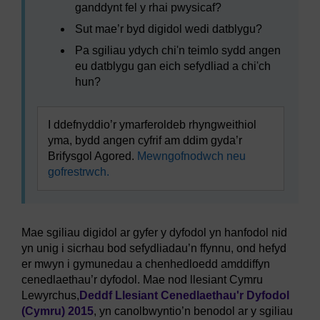
ganddynt fel y rhai pwysicaf?
Sut mae’r byd digidol wedi datblygu?
Pa sgiliau ydych chi'n teimlo sydd angen
eu datblygu gan eich sefydliad a chi'ch
hun?
I ddefnyddio’r ymarferoldeb rhyngweithiol
yma, bydd angen cyfrif am ddim gyda’r
Brifysgol Agored.
Mewngofnodwch neu
gofrestrwch.
Mae sgiliau digidol ar gyfer y dyfodol yn hanfodol nid
yn unig i sicrhau bod sefydliadau’n ffynnu, ond hefyd
er mwyn i gymunedau a chenhedloedd amddiffyn
cenedlaethau’r dyfodol. Mae nod llesiant Cymru
Lewyrchus,
Deddf Llesiant Cenedlaethau'r Dyfodol
(Cymru) 2015
, yn canolbwyntio’n benodol ar y sgiliau