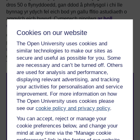
dros 50 o flynyddoedd, gan ddod â phrifysgol i chi lle
bynnag yr ydych fel eich bod yn gallu ffitio astudiaeth o
amgylch eich bywyd. Cymerwch gipolwg
ar holl
gyrsiau’r Brifysgol Agored
.
Cookies on our website
Os nad oes gennych lawer o brofiad o astudiaeth lefel
prifysgol, darllenwch ein canllaw ar
Ble i fynd â’ch dysg
The Open University uses cookies and
nesaf
, neu dysgwch ragor am y mathau o gymwysterau a
similar technologies to make our sites as
gynigiwn, yn cynnwys
modiwlau Mynediad
,
secure and useful as possible for you. Some
Tystysgrifau
a
Chyrsiau Byr
lefel mynediad.
are necessary and can’t be turned off. Others
are used for analysis and performance,
displaying relevant advertising, and tracking
your activities for personalisation and service
improvement. For more information on how
The Open University uses cookies please
see our
cookie policy and privacy policy
.
Awyddus i gyflawni’ch uchelgais? Dewch i astudio gyda
You can accept, reject or manage your
ni a byddwch yn ymuno â thros 2 filiwn o fyfyrwyr sydd
cookie preferences below, and change your
wedi cyflawni eu nodau gyrfaol a phersonol gyda’r
mind at any time via the “Manage cookie
Brifysgol Agored.