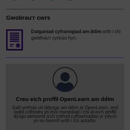
Gwobrau'r cwrs
Datganiad cyfranogiad am ddim
wrth i chi
gwblhau'r cyrsiau hyn.
Creu eich proffil OpenLearn am ddim
Gall unrhyw un ddysgu am ddim ar OpenLearn, ond
bydd cofrestru yn rhoi mynediad i chi at eich proffil
dysgu personol a'ch cofnod cyflawniadau yr ydych
yn eu hennill wrth i chi astudio.