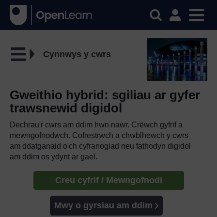
Cynnwys y cwrs
Gweithio hybrid: sgiliau ar gyfer
trawsnewid digidol
Dechrau'r cwrs am ddim hwn nawr. Crëwch gyfrif a
mewngofnodwch. Cofrestrwch a chwblhewch y cwrs
am ddatganaid o'ch cyfranogiad neu fathodyn digidol
am ddim os ydynt ar gael.
Creu cyfrif / Mewngofnodi
Mwy o gyrsiau am ddim