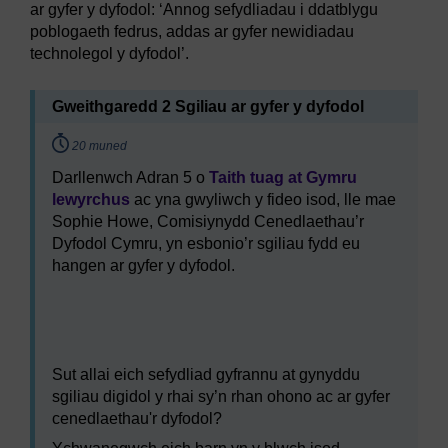
ar gyfer y dyfodol: ‘Annog sefydliadau i ddatblygu
poblogaeth fedrus, addas ar gyfer newidiadau
technolegol y dyfodol’.
Gweithgaredd 2 Sgiliau ar gyfer y dyfodol
Timing:
20 muned
Darllenwch Adran 5 o
Taith tuag at Gymru
lewyrchus
ac yna gwyliwch y fideo isod, lle mae
Sophie Howe, Comisiynydd Cenedlaethau’r
Dyfodol Cymru, yn esbonio’r sgiliau fydd eu
hangen ar gyfer y dyfodol.
Video player: hyb_1_2022_sept123_skills_for_the_fut
Sut allai eich sefydliad gyfrannu at gynyddu
sgiliau digidol y rhai sy’n rhan ohono ac ar gyfer
cenedlaethau'r dyfodol?