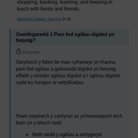
shopping, banking, learning, and keeping in
touch with family and friends.
National Careers Service
(n.d)
Gweithgaredd 1 Pam fod sgiliau digidol yn
bwysig?
Timing:
10 muned
Gwyliwch y fideo lle mae cyfranwyr yn rhannu
pam fod sgiliau a galluoedd digidol yn bwysig,
effaith y prinder sgiliau digidol a’r sgiliau digidol
sydd eu hangen ar sefydliadau.
Video player: hyb_5_2022_sept101_why_digital_skills
Nawr ystyriwch y canlynol ac ychwanegwch eich
barn yn y blwch isod:
Beth oedd y sgiliau a amlygwyd