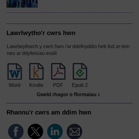
Lawrlwytho'r cwrs hwn
Lawrlwythwch y cwrs hwn i'w ddefnyddio heb fod ar-lein
neu ar ddyfeisiau eraill
Word
Kindle
PDF
Epub 2
Gweld rhagor o fformatau
Rhannu'r cwrs am ddim hwn