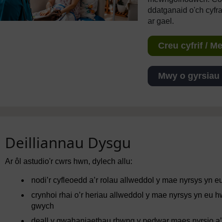
ddatganaid o'ch cyfr
ar gael.
Creu cyfrif / 
Mwy o gyrsiau
Deilliannau Dysgu
Ar ôl astudio'r cwrs hwn, dylech allu:
nodi’r cyfleoedd a’r rolau allweddol y mae nyrsys yn 
crynhoi rhai o’r heriau allweddol y mae nyrsys yn eu
gwych
deall y gwahaniaethau rhwng y pedwar maes nyrsio a’r