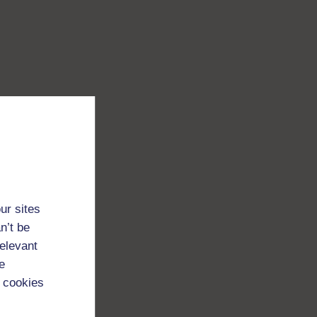
ur sites
n’t be
relevant
e
 cookies