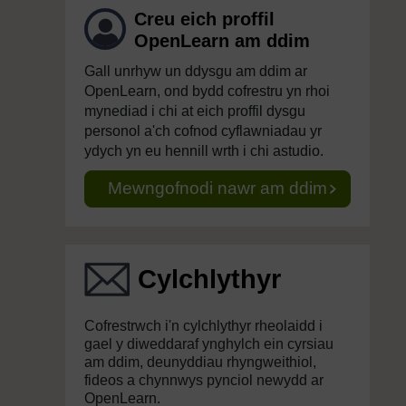
Creu eich proffil
OpenLearn am ddim
Gall unrhyw un ddysgu am ddim ar
OpenLearn, ond bydd cofrestru yn rhoi
mynediad i chi at eich proffil dysgu
personol a'ch cofnod cyflawniadau yr
ydych yn eu hennill wrth i chi astudio.
Mewngofnodi nawr am ddim
Cylchlythyr
Cofrestrwch i'n cylchlythyr rheolaidd i
gael y diweddaraf ynghylch ein cyrsiau
am ddim, deunyddiau rhyngweithiol,
fideos a chynnwys pynciol newydd ar
OpenLearn.