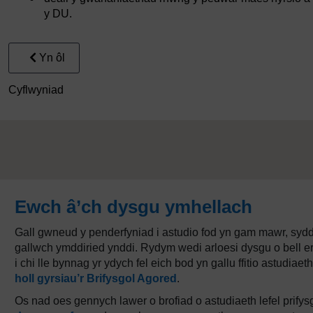
y DU.
Yn ôl
Cyflwyniad
Ewch â’ch dysgu ymhellach
Gall gwneud y penderfyniad i astudio fod yn gam mawr, syd
gallwch ymddiried ynddi. Rydym wedi arloesi dysgu o bell er
i chi lle bynnag yr ydych fel eich bod yn gallu ffitio astud
holl gyrsiau’r Brifysgol Agored
.
Os nad oes gennych lawer o brofiad o astudiaeth lefel prifys