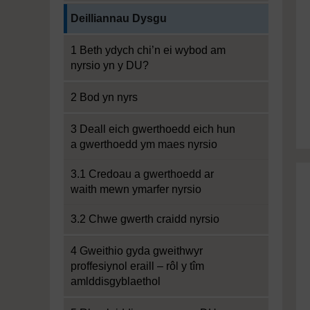
Current section:
Deilliannau Dysgu
1 Beth ydych chi’n ei wybod am
nyrsio yn y DU?
2 Bod yn nyrs
3 Deall eich gwerthoedd eich hun
a gwerthoedd ym maes nyrsio
3.1 Credoau a gwerthoedd ar
waith mewn ymarfer nyrsio
3.2 Chwe gwerth craidd nyrsio
4 Gweithio gyda gweithwyr
proffesiynol eraill – rôl y tîm
amlddisgyblaethol