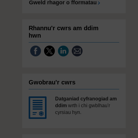
Gweld rhagor o fformatau
Rhannu'r cwrs am ddim
hwn
Gwobrau'r cwrs
Datganiad cyfranogiad am
ddim
wrth i chi gwblhau'r
cyrsiau hyn.