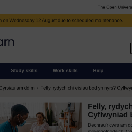
The Open Univers
am on Wednesday 12 August due to scheduled maintenance.
Study skills
Work skills
Help
Cyrsiau am ddim
Felly, rydych chi eisiau bod yn nyrs? Cyflwyn
Felly, rydyc
Cyflwyniad b
Dechrau'r cwrs am dd
mewngofnodwch. Cof