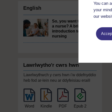
You can a
English
your mind
our websi
So, you want to be
a nurse? A brief
introduction to
Accept
nursing
Lawrlwytho'r cwrs hwn
Lawrlwythwch y cwrs hwn i'w ddefnyddio
heb fod ar-lein neu ar ddyfeisiau eraill
Word
Kindle
PDF
Epub 2