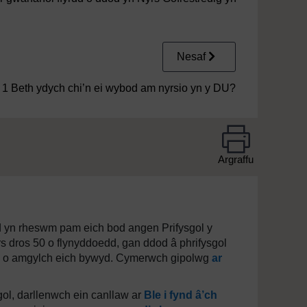
Nesaf
1 Beth ydych chi’n ei wybod am nyrsio yn y DU?
Argraffu
d yn rheswm pam eich bod angen Prifysgol y
s dros 50 o flynyddoedd, gan ddod â phrifysgol
iaeth o amgylch eich bywyd. Cymerwch gipolwg
ar
gol, darllenwch ein canllaw ar
Ble i fynd â’ch