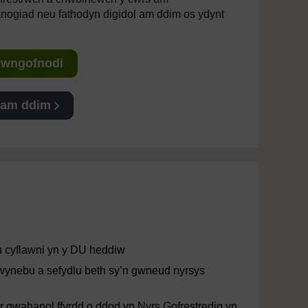
anogiad neu fathodyn digidol am ddim os ydynt
Mewngofnodi
 am ddim
eu cyflawni yn y DU heddiw
 hwynebu a sefydlu beth sy’n gwneud nyrsys
 gwahanol ffyrdd o ddod yn Nyrs Gofrestredig yn