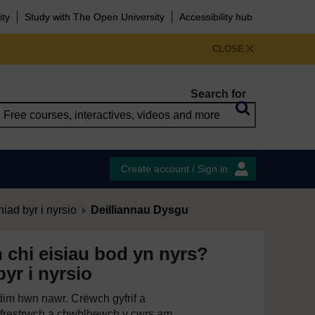
ity
Study with The Open University
Accessibility hub
CLOSE
Search for
Create account / Sign in
iad byr i nyrsio
Deilliannau Dysgu
h chi eisiau bod yn nyrs?
yr i nyrsio
im hwn nawr. Crëwch gyfrif a
restrwch a chwblhewch y cwrs am