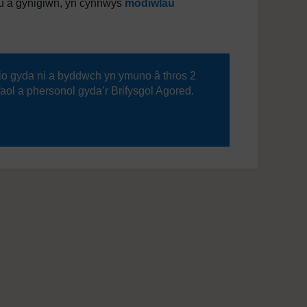
u a gynigiwn, yn cynnwys
modiwlau
io gyda ni a byddwch yn ymuno â thros 2
faol a phersonol gyda’r Brifysgol Agored.