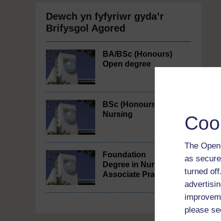
Dewch yn fyfyriwr gyda’r
Brifysgol Agored
BA/BSc (Honours)
Open degree
BSc (Honours)
Nursing
Coo
The Open 
Foundation
as secure
Degree in Nursing
turned of
Associate Practice
advertisin
improveme
please se