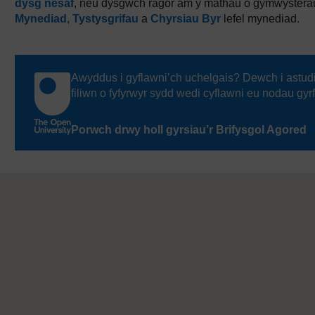
dysg nesaf
, neu dysgwch ragor am y mathau o gymwystera
Mynediad
,
Tystysgrifau
a
Chyrsiau Byr
lefel mynediad.
Awyddus i gyflawni’ch uchelgais? Dewch i astud
filiwn o fyfyrwyr sydd wedi cyflawni eu nodau gyr
Porwch drwy holl gyrsiau’r Brifysgol Agored