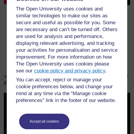
The Open University uses cookies and
similar technologies to make our sites as
डाउनलोड करें:
secure and useful as possible for you. Some
प्रतिलिपि
/
वीडियो
are necessary and can’t be turned off. Others
इस वीडियो पर आपके विचारों का हम स्वागत करते हैं| कृपया अपने
are used for analysis and performance,
विचारों को
You tube
पर साझा करें|
displaying relevant advertising, and tracking
आप TESS-India के
प्राथमिक भाषा और साक्षरता
पर शिक्षक
your activities for personalisation and service
विकास OER को भी पढना चाहेंगे|
improvement. For more information on how
The Open University uses cookies please
see our
cookie policy and privacy policy
.
जोड़ी में कार्य की एक गतिविधि के दौरान विद्यार्थी अलग-अलग भूमिकाएँ निभाते
You can accept, reject or manage your
हैं|
cookie preferences below, and change your
mind at any time via the “Manage cookie
preferences” link in the footer of our website.
Accept all cookies