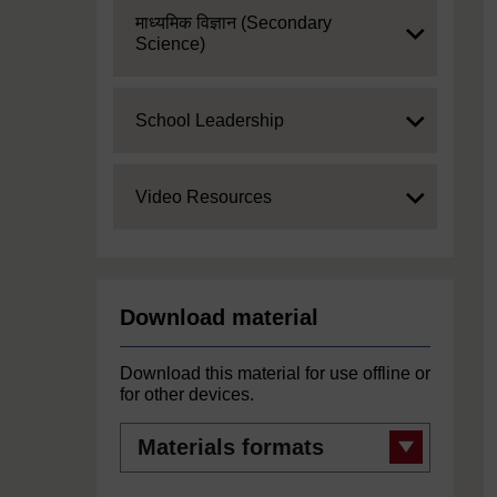
Expand
माध्यमिक विज्ञान (Secondary
Science)
Expand
School Leadership
Expand
Video Resources
Download material
Download this material for use offline or
for other devices.
Materials
formats