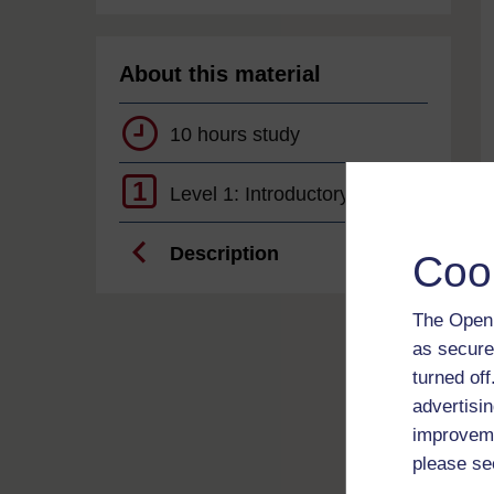
About this material
10 hours study
1
Level 1: Introductory
Description
Coo
The Open 
as secure
turned of
advertisin
improveme
please se