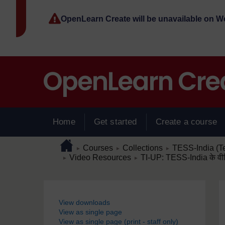
Skip to main content
OpenLearn Create will be unavailable on 
Home
Get started
Create a course
Page path
Home
/
/
/
Courses
Collections
TESS-India (T
►
►
►
/
/
Video Resources
TI-UP: TESS-India के वी
►
►
Blocks
View downloads
View as single page
View as single page (print - staff only)