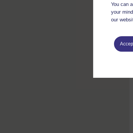
You can a
your mind
our websi
Accept