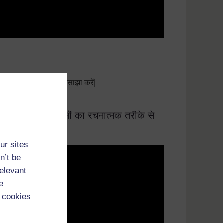
चारों को
You tube
पर साझा करें|
ी पढना चाहेंगे|
ा प्राकृतिक संसाधनों का रचनात्मक तरीके से
ur sites
n’t be
relevant
e
 cookies