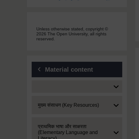
Unless otherwise stated, copyright ©
2026 The Open University, all rights
reserved.
Material content
Expand
Expand
मुख्य संसाधन (Key Resources)
Expand
प्राथमिक भाषा और साक्षरता
(Elementary Language and
Literacy)