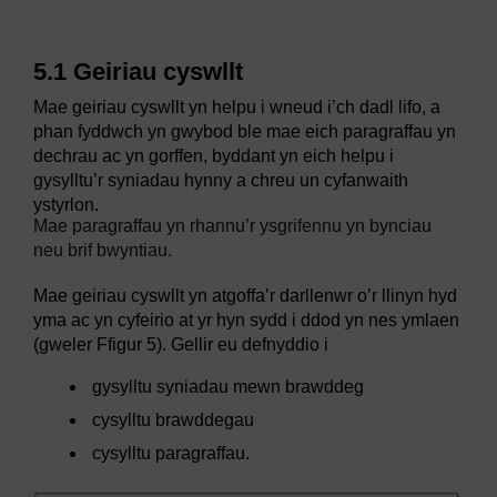
5.1 Geiriau cyswllt
Mae geiriau cyswllt yn helpu i wneud i’ch dadl lifo, a
phan fyddwch yn gwybod ble mae eich paragraffau yn
dechrau ac yn gorffen, byddant yn eich helpu i
gysylltu’r syniadau hynny a chreu un cyfanwaith
[
ystyrlon.
Mae paragraffau yn rhannu’r ysgrifennu yn bynciau
neu brif bwyntiau.
]
Mae geiriau cyswllt yn atgoffa’r darllenwr o’r llinyn hyd
yma ac yn cyfeirio at yr hyn sydd i ddod yn nes ymlaen
(gweler Ffigur 5). Gellir eu defnyddio i
gysylltu syniadau mewn brawddeg
cysylltu brawddegau
cysylltu paragraffau.