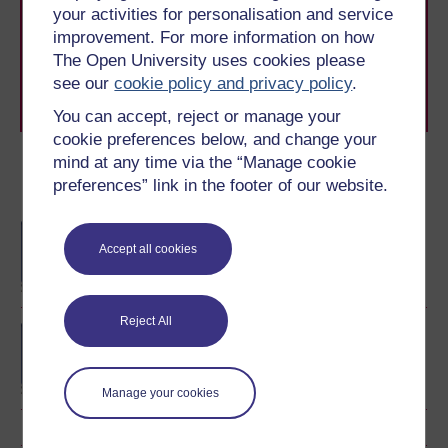
your activities for personalisation and service
improvement. For more information on how
Bob blwyddyn, mae miloedd o fyfyrwyr yn penderfynu
The Open University uses cookies please
astudio gyda'r Brifysgol Agored. Gyda dros 120 o
see our
cookie policy and privacy policy
.
gymwysterau, mae gennym y cwrs iawn i chi.
Gofynnwch am brosbectws Prifysgol Agored
You can accept, reject or manage your
cookie preferences below, and change your
mind at any time via the “Manage cookie
Dewch yn fyfyriwr gyda’r
preferences” link in the footer of our website.
Brifysgol Agored
BA/BSc (Honours) Open
Accept all cookies
degree
Reject All
Concepts in chemistry
Manage your cookies