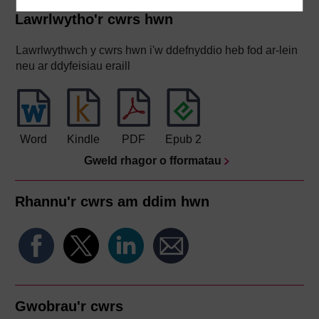
Lawrlwytho'r cwrs hwn
Lawrlwythwch y cwrs hwn i'w ddefnyddio heb fod ar-lein
neu ar ddyfeisiau eraill
Word
Kindle
PDF
Epub 2
Gweld rhagor o fformatau
Rhannu'r cwrs am ddim hwn
Gwobrau'r cwrs