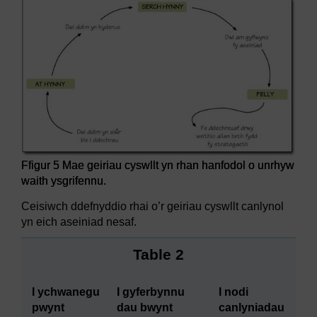
Ffigur 5 Mae geiriau cyswllt yn rhan hanfodol o unrhyw
waith ysgrifennu.
Ceisiwch ddefnyddio rhai o’r geiriau cyswllt canlynol
yn eich aseiniad nesaf.
Table 2
I ychwanegu
I gyferbynnu
I nodi
pwynt
dau bwynt
canlyniadau