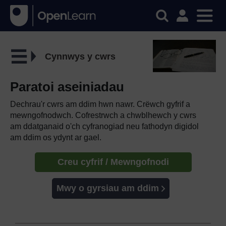
Cynnwys y cwrs
Paratoi aseiniadau
Dechrau'r cwrs am ddim hwn nawr. Crëwch gyfrif a
mewngofnodwch. Cofrestrwch a chwblhewch y cwrs
am ddatganaid o'ch cyfranogiad neu fathodyn digidol
am ddim os ydynt ar gael.
Creu cyfrif / Mewngofnodi
Mwy o gyrsiau am ddim