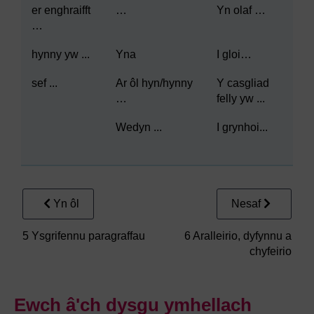
er enghraifft
…
Yn olaf …
…
hynny yw ...
Yna
I gloi…
sef ...
Ar ôl hyn/hynny
Y casgliad
…
felly yw ...
Wedyn ...
I grynhoi...
Yn ôl
Nesaf
5 Ysgrifennu paragraffau
6 Aralleirio, dyfynnu a
chyfeirio
Ewch â'ch dysgu ymhellach