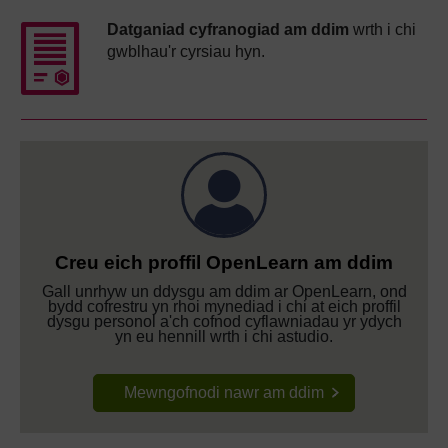
Datganiad cyfranogiad am ddim
wrth i chi
gwblhau'r cyrsiau hyn.
Creu eich proffil OpenLearn am ddim
Gall unrhyw un ddysgu am ddim ar OpenLearn, ond
bydd cofrestru yn rhoi mynediad i chi at eich proffil
dysgu personol a'ch cofnod cyflawniadau yr ydych
yn eu hennill wrth i chi astudio.
Mewngofnodi nawr am ddim