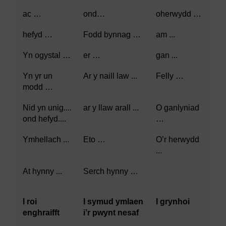
ac …
ond…
oherwydd …
hefyd …
Fodd bynnag …
am ...
Yn ogystal …
er …
gan ...
Yn yr un
Ar y naill law ...
Felly …
modd …
Nid yn unig....
ar y llaw arall ...
O ganlyniad
ond hefyd....
…
Ymhellach ...
Eto …
O’r herwydd
...
At hynny ...
Serch hynny …
I roi
I symud ymlaen
I grynhoi
enghraifft
i’r pwynt nesaf