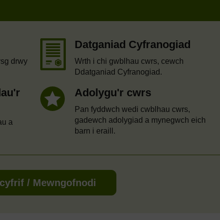
Datganiad Cyfranogiad
ysg drwy
Wrth i chi gwblhau cwrs, cewch
Ddatganiad Cyfranogiad.
au'r
Adolygu'r cwrs
Pan fyddwch wedi cwblhau cwrs,
gadewch adolygiad a mynegwch eich
au a
barn i eraill.
cyfrif / Mewngofnodi