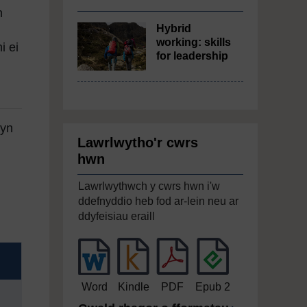
h
Hybrid
working: skills
i ei
for leadership
 yn
Lawrlwytho'r cwrs
hwn
Lawrlwythwch y cwrs hwn i'w
ddefnyddio heb fod ar-lein neu ar
ddyfeisiau eraill
Word
Kindle
PDF
Epub 2