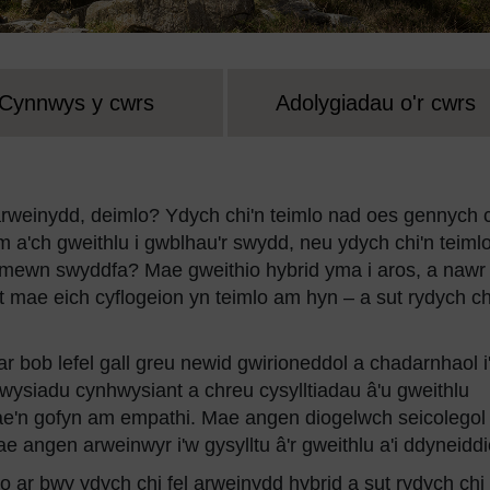
Cynnwys y cwrs
Adolygiadau o'r cwrs
 arweinydd, deimlo? Ydych chi'n teimlo nad oes gennych 
m a'ch gweithlu i gwblhau'r swydd, neu ydych chi'n teimlo
 mewn swyddfa? Mae gweithio hybrid yma i aros, a nawr
t mae eich cyflogeion yn teimlo am hyn – a sut rydych ch
ar bob lefel gall greu newid gwirioneddol a chadarnhaol i'
wysiadu cynhwysiant a chreu cysylltiadau â'u gweithlu
ae'n gofyn am empathi. Mae angen diogelwch seicolegol
e angen arweinwyr i'w gysylltu â'r gweithlu a'i ddyneidd
io ar bwy ydych chi fel arweinydd hybrid a sut rydych chi