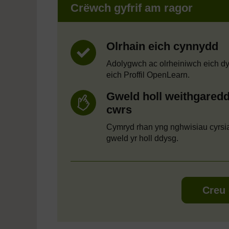
Crëwch gyfrif am ragor
Olrhain eich cynnydd
Adolygwch ac olrheiniwch eich d
eich Proffil OpenLearn.
Gweld holl weithgaredd
cwrs
Cymryd rhan yng nghwisiau cyrsi
gweld yr holl ddysg.
Creu 