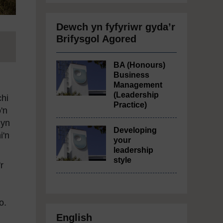
Dewch yn fyfyriwr gyda’r
Brifysgol Agored
BA (Honours)
Business
Management
(Leadership
chi
Practice)
'n
 yn
Developing
i'n
your
leadership
style
r
io.
English