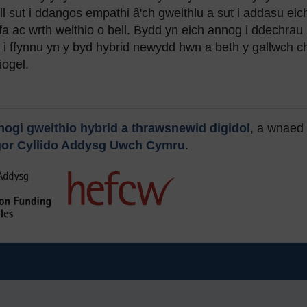
ll sut i ddangos empathi â'ch gweithlu a sut i addasu eic
fa ac wrth weithio o bell. Bydd yn eich annog i ddechrau
 i ffynnu yn y byd hybrid newydd hwn a beth y gallwch ch
iogel.
nogi gweithio hybrid a thrawsnewid digidol
, a wnaed
or Cyllido Addysg Uwch Cymru
.