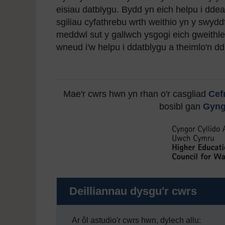
eisiau datblygu. Bydd yn eich helpu i ddea
sgiliau cyfathrebu wrth weithio yn y swydd
meddwl sut y gallwch ysgogi eich gweithle
wneud i'w helpu i ddatblygu a theimlo'n dd
Mae'r cwrs hwn yn rhan o'r casgliad
Cef
bosibl gan
Gyng
Deilliannau dysgu'r cwrs
Ar ôl astudio'r cwrs hwn, dylech allu: