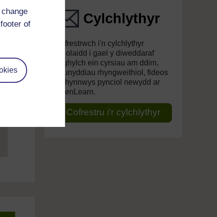
d change
Cylchlythyr
footer of
Cofrestrwch i'n cylchlythyr
rheolaidd i gael y diweddaraf
ynghylch ein cyrsiau am ddim,
okies
deunyddiau rhyngweithiol, fideos
a chynnwys pynciol newydd ar
OpenLearn.
Cofrestru i'r cylchlythyr