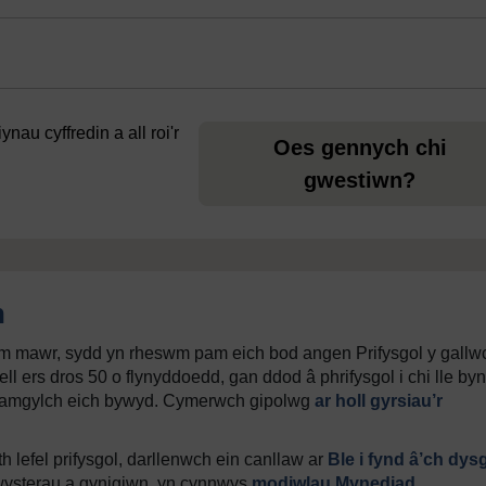
au cyffredin a all roi'r
Oes gennych chi
gwestiwn?
h
am mawr, sydd yn rheswm pam eich bod angen Prifysgol y gallw
l ers dros 50 o flynyddoedd, gan ddod â phrifysgol i chi lle by
th o amgylch eich bywyd. Cymerwch gipolwg
ar holl gyrsiau’r
 lefel prifysgol, darllenwch ein canllaw ar
Ble i fynd â’ch dys
wysterau a gynigiwn, yn cynnwys
modiwlau Mynediad
,