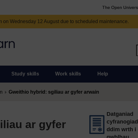
The Open Univers
am on Wednesday 12 August due to scheduled maintenance.
Study skills
Work skills
Help
m
Gweithio hybrid: sgiliau ar gyfer arwain
Datganiad
liau ar gyfer
cyfranogia
ddim wrth i 
gwblhau