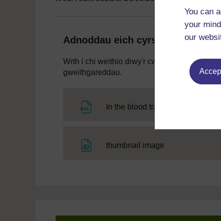
You can a
your mind
our websi
Adnoddau eich cyrsiau
Wrth i chi weithio drwy'r cwrs hwn, bydd ang
Accept
gweithgareddau.
Ffeil
In the blood transcript
Ffeil
thumbnail image