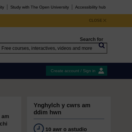
ity
Study with The Open University
Accessibility hub
CLOSE
Search for
Create account / Sign in
Ynghylch y cwrs am
ddim hwn
d am
chi
10 awr o astudio