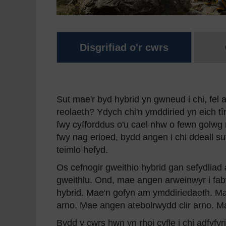
Disgrifiad o'r cwrs
Sut mae'r byd hybrid yn gwneud i chi, fel
reolaeth? Ydych chi'n ymddiried yn eich tî
fwy cyfforddus o'u cael nhw o fewn golwg
fwy nag erioed, bydd angen i chi ddeall su
teimlo hefyd.
Os cefnogir gweithio hybrid gan sefydliad 
gweithlu. Ond, mae angen arweinwyr i fab
hybrid. Mae'n gofyn am ymddiriedaeth. M
arno. Mae angen atebolrwydd clir arno. Ma
Bydd y cwrs hwn yn rhoi cyfle i chi adfyfyr