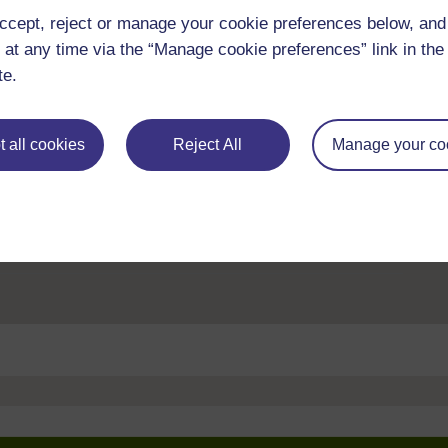
ccept, reject or manage your cookie preferences below, an
 at any time via the “Manage cookie preferences” link in the 
te.
en gwahanol adnoddau arnoch i'ch helpu chi i gwblhau rhai o'r
 all cookies
Reject All
Manage your co