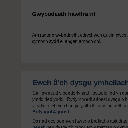
Gwybodaeth hawlfraint
Am ragor o wybodaeth, edrychwch ar ein cwestiyn
cymorth sydd ei angen arnoch chi.
Ewch â’ch dysgu ymhellac
Gall gwneud y penderfyniad i astudio fod yn g
ymddiried ynddi. Rydym wedi arloesi dysgu o bel
yr ydych fel eich bod yn gallu ffitio astudiae
Brifysgol Agored
.
Os nad oes gennych lawer o brofiad o astudiaeth
nesaf
, neu dysgwch ragor am y mathau o gym