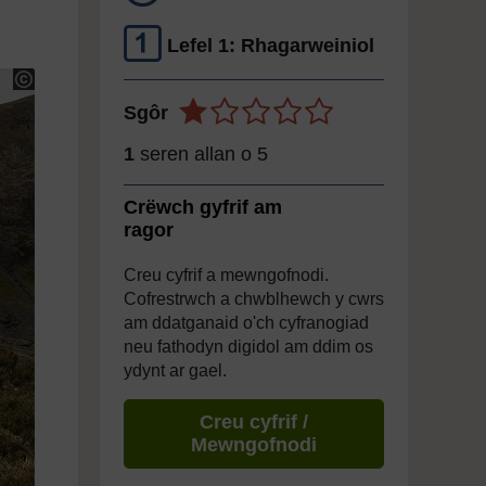
Lefel 1: Rhagarweiniol
Sgôr
1
seren allan o 5
Crëwch gyfrif am
ragor
Creu cyfrif a mewngofnodi.
Cofrestrwch a chwblhewch y cwrs
am ddatganaid o'ch cyfranogiad
neu fathodyn digidol am ddim os
ydynt ar gael.
Creu cyfrif /
Mewngofnodi