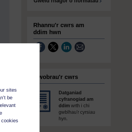
Gweld rhagor o fformatau
Rhannu'r cwrs am
ddim hwn
Gwobrau'r cwrs
ur sites
Datganiad
n’t be
cyfranogiad am
relevant
ddim
wrth i chi
gwblhau'r cyrsiau
e
hyn.
 cookies