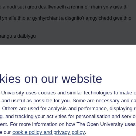
d a nodi sut i greu dealltwriaeth a rennir o'r rhain yn y gwaith
yn effeithio ar gynhyrchiant a disgrifio'r amgylchedd gweithio
 ehangu a datblygu
d hybrid, gan gynnwys sut i fod yn fwy cydnerth ac yn
hfawrogi sut i greu atebolrwydd mewn byd hybrid
kies on our website
l arweinydd hybrid a'i wahaniaethu rhag cydymdeimlad.
University uses cookies and similar technologies to make o
 and useful as possible for you. Some are necessary and ca
echreuwch y cwrs
f. Others are used for analysis and performance, displaying 
g, and tracking your activities for personalisation and servic
nt. For more information on how The Open University uses
e our
cookie policy and privacy policy
.