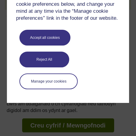
cookie preferences below, and change your
mind at any time via the “Manage cookie
Ynghylch y cwrs am ddim hwn
preferences” link in the footer of our website.
10 awr o astudio
Accept all cookies
Lefel 1: Rhagarweiniol
Reject All
Sgôr
1
seren allan o 5
Manage your cookies
Crëwch gyfrif am
ragor
Creu cyfrif a mewngofnodi. Cofrestrwch a chwblhewch y
cwrs am ddatganaid o'ch cyfranogiad neu fathodyn
digidol am ddim os ydynt ar gael.
Creu cyfrif / Mewngofnodi