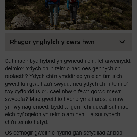
Rhagor ynghylch y cwrs hwn
Sut mae'r byd hybrid yn gwneud i chi, fel arweinydd,
deimlo? Ydych chi'n teimlo nad oes gennych chi
reolaeth? Ydych chi'n ymddiried yn eich tîm a'ch
gweithlu i gwblhau'r swydd, neu ydych chi'n teimlo'n
fwy cyfforddus o'u cael nhw o fewn golwg mewn
swyddfa? Mae gweithio hybrid yma i aros, a nawr
yn fwy nag erioed, bydd angen i chi ddeall sut mae
eich cyflogeion yn teimlo am hyn – a sut rydych
chi'n teimlo hefyd.
Os cefnogir gweithio hybrid gan sefydliad ar bob