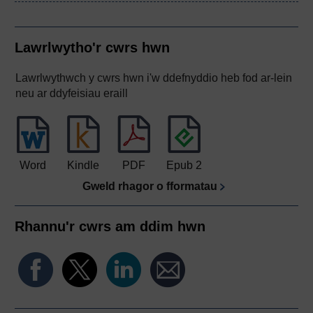
Lawrlwytho'r cwrs hwn
Lawrlwythwch y cwrs hwn i'w ddefnyddio heb fod ar-lein
neu ar ddyfeisiau eraill
Word
Kindle
PDF
Epub 2
Gweld rhagor o fformatau
Rhannu'r cwrs am ddim hwn