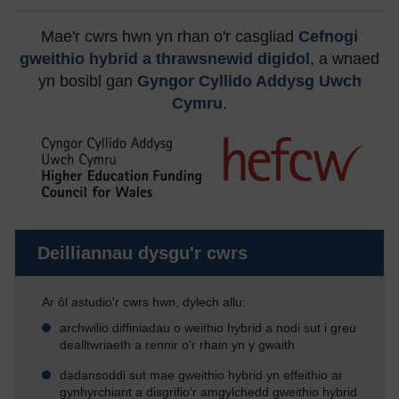
Mae'r cwrs hwn yn rhan o'r casgliad
Cefnogi
gweithio hybrid a thrawsnewid digidol
, a wnaed
yn bosibl gan
Gyngor Cyllido Addysg Uwch
Cymru
.
Deilliannau dysgu'r cwrs
Ar ôl astudio'r cwrs hwn, dylech allu:
archwilio diffiniadau o weithio hybrid a nodi sut i greu
dealltwriaeth a rennir o'r rhain yn y gwaith
dadansoddi sut mae gweithio hybrid yn effeithio ar
gynhyrchiant a disgrifio'r amgylchedd gweithio hybrid