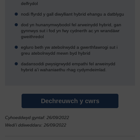
delfrydol
nodi ffyrdd y gall diwylliant hybrid ehangu a datblygu
dod yn hunanymwybodol fel arweinydd hybrid, gan
gynnwys sut i fod yn fwy cydnerth ac yn wrandäwr
gweithredol
egluro beth yw atebolrwydd a gwerthfawrogi sut i
greu atebolrwydd mewn byd hybrid
dadansoddi pwysigrwydd empathi fel arweinydd
hybrid a'i wahaniaethu rhag cydymdeimlad.
Dechreuwch y cwrs
Cyhoeddwyd gyntaf: 26/09/2022
Wedi'i ddiweddaru: 26/09/2022