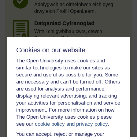
Adolygwch ac olrheiniwch eich dysg
drwy eich Proffil OpenLearn.
Datganiad Cyfranogiad
Wrth i chi gwblhau cwrs, cewch
Ddatganiad Cyfranogiad.
Cookies on our website
Gweld holl weithgareddau'r cwrs
Cymryd rhan yng nghwisiau cyrsiau a
The Open University uses cookies and
gweld yr holl ddysg.
similar technologies to make our sites as
secure and useful as possible for you. Some
Adolygu'r cwrs
are necessary and can’t be turned off. Others
Pan fyddwch wedi cwblhau cwrs,
are used for analysis and performance,
gadewch adolygiad a mynegwch eich
displaying relevant advertising, and tracking
barn i eraill.
your activities for personalisation and service
improvement. For more information on how
The Open University uses cookies please
see our
cookie policy and privacy policy
.
Creu cyfrif / Mewngofnodi
You can accept, reject or manage your