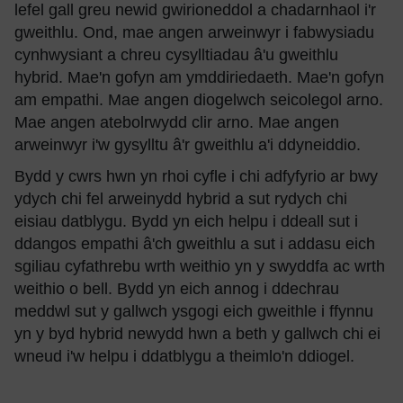
lefel gall greu newid gwirioneddol a chadarnhaol i'r
gweithlu. Ond, mae angen arweinwyr i fabwysiadu
cynhwysiant a chreu cysylltiadau â'u gweithlu
hybrid. Mae'n gofyn am ymddiriedaeth. Mae'n gofyn
am empathi. Mae angen diogelwch seicolegol arno.
Mae angen atebolrwydd clir arno. Mae angen
arweinwyr i'w gysylltu â'r gweithlu a'i ddyneiddio.
Bydd y cwrs hwn yn rhoi cyfle i chi adfyfyrio ar bwy
ydych chi fel arweinydd hybrid a sut rydych chi
eisiau datblygu. Bydd yn eich helpu i ddeall sut i
ddangos empathi â'ch gweithlu a sut i addasu eich
sgiliau cyfathrebu wrth weithio yn y swyddfa ac wrth
weithio o bell. Bydd yn eich annog i ddechrau
meddwl sut y gallwch ysgogi eich gweithle i ffynnu
yn y byd hybrid newydd hwn a beth y gallwch chi ei
wneud i'w helpu i ddatblygu a theimlo'n ddiogel.