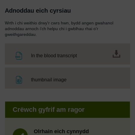
Adnoddau eich cyrsiau
Wrth i chi weithio drwy'r cwrs hwn, bydd angen gwahanol
adnoddau arnoch i'ch helpu chi i gwblhau rhai o'r
gweithgareddau.
Ffeil
In the blood transcript
Ffeil
thumbnail image
Crëwch gyfrif am ragor
Olrhain eich cynnydd