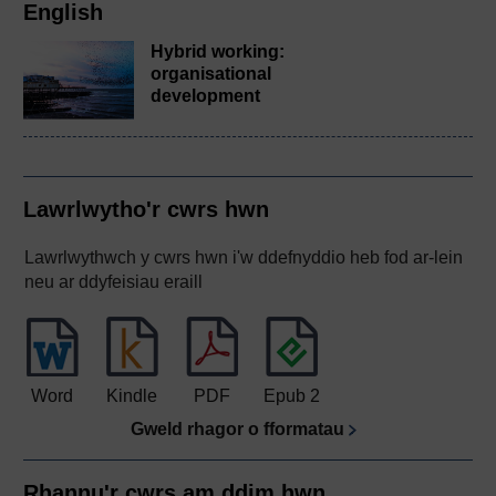
English
Hybrid working:
organisational
development
Lawrlwytho'r cwrs hwn
Lawrlwythwch y cwrs hwn i'w ddefnyddio heb fod ar-lein
neu ar ddyfeisiau eraill
Word
Kindle
PDF
Epub 2
Gweld rhagor o fformatau
Rhannu'r cwrs am ddim hwn