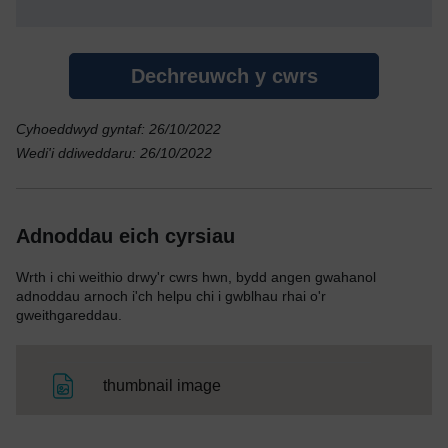
Dechreuwch y cwrs
Cyhoeddwyd gyntaf: 26/10/2022
Wedi'i ddiweddaru: 26/10/2022
Adnoddau eich cyrsiau
Wrth i chi weithio drwy'r cwrs hwn, bydd angen gwahanol
adnoddau arnoch i'ch helpu chi i gwblhau rhai o'r
gweithgareddau.
Ffeil
thumbnail image