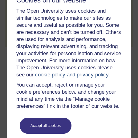
Cookies on our website
The Open University uses cookies and
similar technologies to make our sites as
secure and useful as possible for you. Some
Creu cyfrif / Mewngofnodi
are necessary and can’t be turned off. Others
are used for analysis and performance,
displaying relevant advertising, and tracking
your activities for personalisation and service
Ynghylch y cwrs am ddim hwn
improvement. For more information on how
The Open University uses cookies please
21 awr o astudio
see our
cookie policy and privacy policy
.
You can accept, reject or manage your
Lefel 1: Rhagarweiniol
cookie preferences below, and change your
mind at any time via the “Manage cookie
Sgôr
preferences” link in the footer of our website.
0
seren allan o 5
Crëwch gyfrif am
ragor
Accept all cookies
Creu cyfrif a mewngofnodi. Cofrestrwch a chwblhewch y