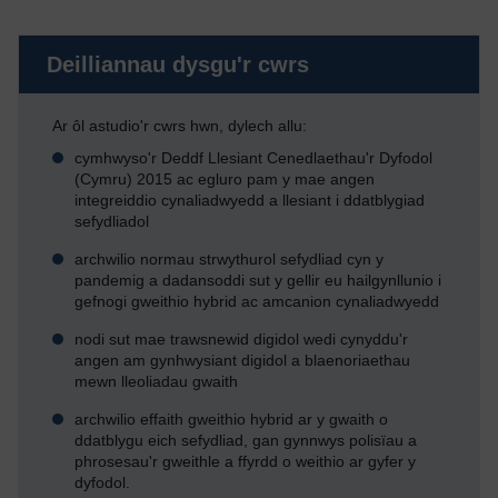
Deilliannau dysgu'r cwrs
Ar ôl astudio'r cwrs hwn, dylech allu:
cymhwyso'r Deddf Llesiant Cenedlaethau'r Dyfodol
(Cymru) 2015 ac egluro pam y mae angen
integreiddio cynaliadwyedd a llesiant i ddatblygiad
sefydliadol
archwilio normau strwythurol sefydliad cyn y
pandemig a dadansoddi sut y gellir eu hailgynllunio i
gefnogi gweithio hybrid ac amcanion cynaliadwyedd
nodi sut mae trawsnewid digidol wedi cynyddu'r
angen am gynhwysiant digidol a blaenoriaethau
mewn lleoliadau gwaith
archwilio effaith gweithio hybrid ar y gwaith o
ddatblygu eich sefydliad, gan gynnwys polisïau a
phrosesau'r gweithle a ffyrdd o weithio ar gyfer y
dyfodol.