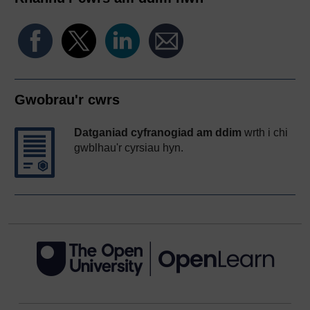
Gwobrau'r cwrs
Datganiad cyfranogiad am ddim
wrth i chi
gwblhau'r cyrsiau hyn.