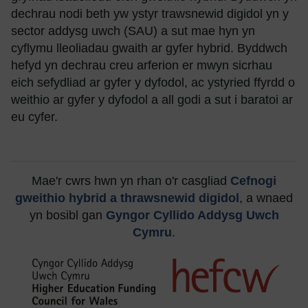
dechrau nodi beth yw ystyr trawsnewid digidol yn y
sector addysg uwch (SAU) a sut mae hyn yn
cyflymu lleoliadau gwaith ar gyfer hybrid. Byddwch
hefyd yn dechrau creu arferion er mwyn sicrhau
eich sefydliad ar gyfer y dyfodol, ac ystyried ffyrdd o
weithio ar gyfer y dyfodol a all godi a sut i baratoi ar
eu cyfer.
Mae'r cwrs hwn yn rhan o'r casgliad
Cefnogi
gweithio hybrid a thrawsnewid digidol
, a wnaed
yn bosibl gan
Gyngor Cyllido Addysg Uwch
Cymru
.