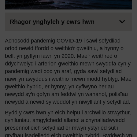
Rhagor ynghylch y cwrs hwn
Achosodd pandemig COVID-19 i sawl sefydliad
orfod newid ffordd o weithio'r gweithlu, a hynny o
bell, yn gyflym iawn yn 2020. Mae'r weithred o
ddychwelyd i arferion gweithio mewn swyddfa cyn y
pandemig wedi bod yn araf, gyda sawl sefydliad
nawr yn awyddus i weithio mewn modd hyblyg. Mae
gweithio hybrid, er hynny, yn cyflwyno heriau
newydd sy'n gofyn am feddwl yn wahanol, polisïau
newydd a newid sylweddol yn niwylliant y sefydliad.
Bydd y cwrs hwn yn eich helpu i archwilio strwythur,
cynlluniau, amgylchedd allanol a chynaliadwyedd
presennol eich sefydliad er mwyn ystyried sut i
gryfhau isadeiledd eich gweithio hybrid. Byddwch yn