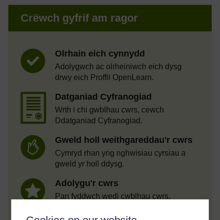
Crëwch gyfrif am ragor
Olrhain eich cynnydd
Adolygwch ac olrheiniwch eich dysg
drwy eich Proffil OpenLearn.
Datganiad Cyfranogiad
Wrth i chi gwblhau cwrs, cewch
Ddatganiad Cyfranogiad.
Gweld holl weithgareddau'r cwrs
Cymryd rhan yng nghwisiau cyrsiau a
gweld yr holl ddysg.
Adolygu'r cwrs
Pan fyddwch wedi cwblhau cwrs,
gadewch adolygiad a mynegwch eich
barn i eraill.