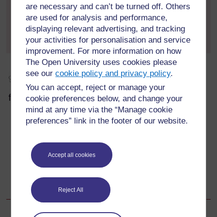
करने के लिए कहें:
are necessary and can’t be turned off. Others
are used for analysis and performance,
इनमें से कौन से कथन कभी-कभी, हमेशा या कभी भी सत्य नहीं हैं?
displaying relevant advertising, and tracking
क्यों?
your activities for personalisation and service
improvement. For more information on how
The Open University uses cookies please
see our
cookie policy and privacy policy
.
You can accept, reject or manage your
विचार के लिए रुकें
cookie preferences below, and change your
mind at any time via the “Manage cookie
आपको क्या लगता है कि आपके विद्यार्थियों की समझ को समेकित
preferences” link in the footer of our website.
करने में गतिविधि कितनी प्रभावी है?
क्या गतिविधि द्वारा किसी भी गलतफहमी को उजागर किया गया? यदि
हाँ, तो आप भविष्य के पाठों में उनका समाधान कैसे कर सकते हैं?
Accept all cookies
क्या आपने कार्य में किसी भी तरीके का संशोधन किया? अगर हाँ, तो
इसके पीछे आपका क्या कारण था?
Reject All