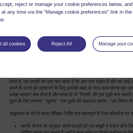
उम्र के दायरे पर निर्भर करेगा। आदर्श रूप से समूह में हर एक को एक दूसरे 
ccept, reject or manage your cookie preferences below, an
योगदान करना चाहिए।
 at any time via the “Manage cookie preferences” link in the 
te.
तय करें कि आप छात्रों को कैसे और क्यों समूहों में विभाजित करेंगे; 
दक्षता के अनुसार विभाजित कर सकते हैं। अलग अलग तरीकों का प्रयोग
तरीका सर्वोत्तम ढंग से काम करता है।
 all cookies
Reject All
Manage your co
इस बात की योजना बनाएं कि समूह के सदस्यों को आप क्या भूमिकाएं दे
या उपकरण का संग्रहकर्ता), और कि इसे कैसे स्पष्ट करेंगे।
समूहकार्य का प्रबंधन करना
अच्छे समूहकार्य को प्रबंधित करने के लिए आप दिनचर्या और नियम निर्धार
करते हैं, तब छात्रों को पता चल जाता है कि आप क्या चाहते हैं और यह उन्हें
करने के लाभों को पहचानने के लिए आपकी कक्षा के साथ काम करना एक अच्छा
अच्छा व्यवहार क्या होता है और संभव हो तो ’नियमों’ की एक सूची बना सकते 
दूसरे के लिए सम्मान’, ’सुनना’, ’एक दूसरे की सहायता करना’, ’एक विचा
समूहकार्य के बारे में स्पष्ट मौखिक निर्देश देना महत्वपूर्ण है जिसे ब्लैकबोर
अपनी योजना के अनुसार अपने छात्रों को उन समूहों में भेजना होगा जिन
निर्दिष्ट करके कर सकते हैं जहाँ वे काम करेंगे या किसी फर्नीचर या विद्