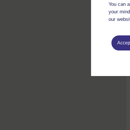
You can a
your mind
our websi
Accept