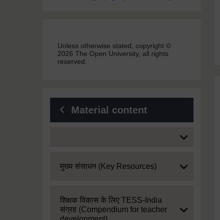
Unless otherwise stated, copyright ©
2026 The Open University, all rights
reserved.
Material content
Expand
Expand
मुख्य संसाधन (Key Resources)
Expand
शिक्षक विकास के लिए TESS-India
संग्रह (Compendium for teacher
development)