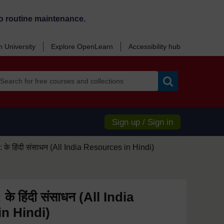
o routine maintenance.
 University
Explore OpenLearn
Accessibility hub
Search
Sign up / Sign in
के हिंदी संसाधन (All India Resources in Hindi)
े हिंदी संसाधन (All India
n Hindi)