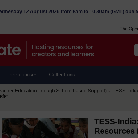
Wednesday 12 August 2026 from 8am to 10.30am (GMT) due t
The Open
Free courses
Collections
/
eacher Education through School-based Support)
TESS-India: 
►
पयोग
TESS-India: क
Resources i