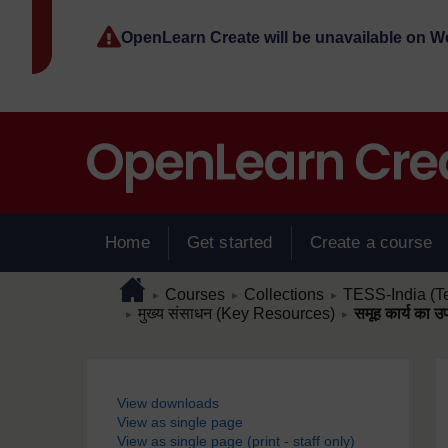
Skip to main content
OpenLearn Create will be unavailable on 
Home
Get started
Create a course
Page path
Home
/
/
/
Courses
Collections
TESS-India (T
►
►
►
/
/
मुख्य संसाधन (Key Resources)
समूह कार्य का उ
►
►
Blocks
View downloads
View as single page
View as single page (print - staff only)