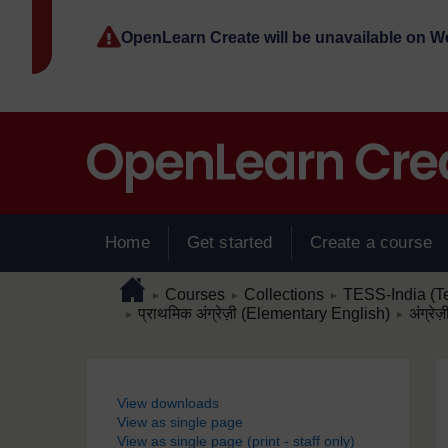
Skip to main content
OpenLearn Create will be unavailable on 
Home
Get started
Create a course
Page path
Home
/
/
/
Courses
Collections
TESS-India (T
►
►
►
/
/
प्राथमिक अंग्रेज़ी (Elementary English)
अंग्रे
►
►
Blocks
View downloads
View as single page
View as single page (print - staff only)