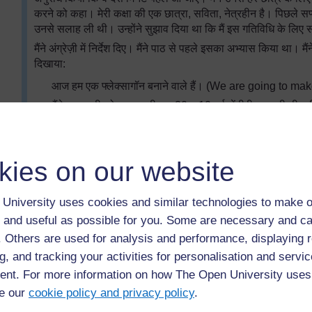
करने को कहा। मेरी कक्षा की एक छात्रा, सविता, नेत्रहीन है। पिछले सप्ता
उनसे सलाह ली थी। उन्होंने सुझाव दिया था कि मैं इस गतिविधि के लिए 
मैंने अंग्रेज़ी में निर्देश दिए। मैंने पाठ से पहले इसका अभ्यास किया था। 
दिखाया:
आज हम एक फ्लेक्सागॉन बनाने वाले हैं। (We are going to ma
मैंने आप सभी को कागज़ की एक 20 x 10 वर्ग सेंटीमीटर वाली शीट दी है
दिखाऊँगा और मैं हर बात दो बार दोहराऊँगा। कृपया निर्देशों को ध्यान 
मुझसे मदद माँग सकते हैं। (I have given each of you a 2
listen to my instructions carefully. I will demonstrate,
kies on our website
listen to the instructions carefully. You may ask for he
क्या आप सब तैयार हैं? क्या हम शुरू करें? (Are you ready? S
University uses cookies and similar technologies to make o
सबसे पहले, पूरी लंबाई में आयत के बीच वाली रेखा बनाएँ, और लंबे कि
 and useful as possible for you. Some are necessary and ca
firmly crease the middle line of the rectangle along th
this midline.)
f. Others are used for analysis and performance, displaying 
इसके बाद, इसे इस तरह मोड़ें, ताकि चौड़ाई में आठ एक सामान खं
g, and tracking your activities for personalisation and servic
रेखा से ऊपर और चार इस रेखा से नीचे।(Second, fold to m
nt. For more information on how The Open University uses
now have eight rectangles – four along the top of the 
e our
cookie policy and privacy policy
.
line.)