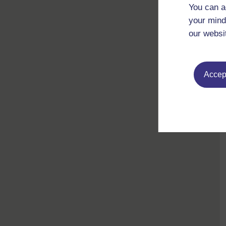
You can a
your mind
our websi
Accept