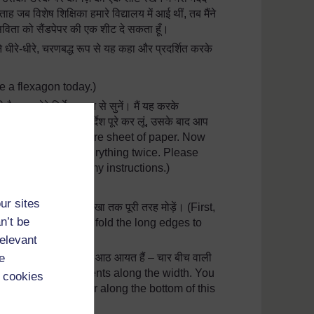
ह जब विशेष शिक्षिका हमारे विद्यालय में आई थीं, तब मैंने
सविता को सैंडपेपर की एक शीट दे सकता हूँ।
मैंने धीरे-धीरे, चरणबद्ध रूप से यह कहा और प्रदर्शित करके
ke a flexagon today.)
। अब मेरे निर्देश ध्यान से सुनें। मैं यह करके
से सुनें। जब मैं अपने निर्देश पूरे कर लूं, उसके बाद आप
0 x 10 square centimetre sheet of paper. Now
 and I will repeat everything twice. Please
lp after I complete my instructions.)
hall we begin?)
ur sites
नारों को इस बीच वाली रेखा तक पूरी तरह मोड़ें। (First,
n’t be
e length, and firmly fold the long edges to
relevant
ड बन जाएँ। अब आपके पास आठ आयत हैं – चार बीच वाली
e
ake eight equal segments along the width. You
 cookies
middle line and four along the bottom of this