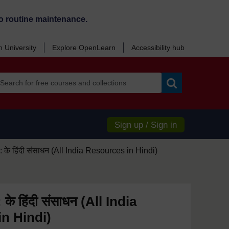
o routine maintenance.
 University
Explore OpenLearn
Accessibility hub
Search
Sign up / Sign in
के हिंदी संसाधन (All India Resources in Hindi)
े हिंदी संसाधन (All India
n Hindi)