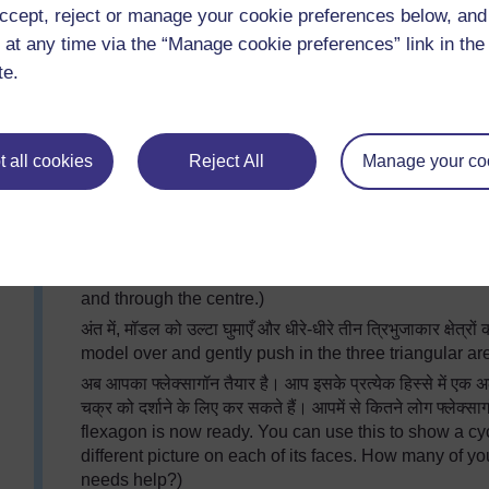
इसके बाद, आपने जो आयत मोड़े हैं, उन सभी के भीतर एक पेन्सिल की स
ccept, reject or manage your cookie preferences below, an
मोड़ें। अब, कागज़ के बाएँ और दाएँ हिस्सों को एक साथ लाएँ और इनमे
 at any time via the “Manage cookie preferences” link in the 
बनाएँ। (Next, with a pencil, carefully draw diagonals 
te.
folded. Crease them well. Then, bring the paper’s left
inside the other, making a three-dimensional prism.)
इसके बाद, तीन त्रिभुजाकार भागों को धीरे-धीरे एक-दूसरे के ऊपर दबा
 all cookies
Reject All
Manage your co
केंद्र तक दबाएँ। (Next, gently push in the three triangu
carefully press all the three top points down and thro
क्या आप देख सकते हैं कि त्रिभुजों की अगली पंक्ति भी इसी तरह
row of triangles makes a similar shape?)
फिर एक बार ऊपर वाले तीनों बिंदुओं को नीचे केंद्र तक दबाएँ।
and through the centre.)
अंत में, मॉडल को उल्टा घुमाएँ और धीरे-धीरे तीन त्रिभुजाकार क्षेत्
model over and gently push in the three triangular are
अब आपका फ्लेक्सागॉन तैयार है। आप इसके प्रत्येक हिस्से में 
चक्र को दर्शाने के लिए कर सकते हैं। आपमें से कितने लोग फ्लेक्सा
flexagon is now ready. You can use this to show a cy
different picture on each of its faces. How many of 
needs help?)