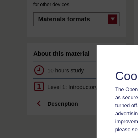
for other devices.
Materials
formats
About this material
10 hours study
Coo
1
Level 1: Introductory
The Open 
as secure
Description
turned of
advertisin
improveme
please se