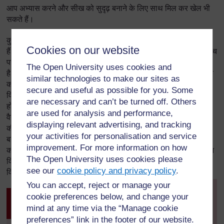
आप अभ्यास करने और सीख को सुदृढ़ बनाने के लिए साथ मिल कर खेल भी
सकते हैं।
कुछ शिक्षकों का तर्क है कि सहयोगात्मक कार्य से वैयक्तिक विचार घट जाते
Cookies on our website
हैं। पर कईयों का सुझाव यह है कि इससे ठीक उल्टा होता है विद्यार्थियों के बीच
परस्पर संवाद उनके वयैक्तिक विचारों को बढ़ावा देने के लिए अत्यतं महत्वपूर्ण
The Open University uses cookies and
है। वायगटस्की
(1978)
कहते हैं कि ज्ञान का सृजन कोई पृथक से वयैक्तिक
similar technologies to make our sites as
कार्य नहीं है
,
बल्कि सीखने की क्रिया तो एक सामाजिक प्रक्रिया है। किसी
secure and useful as possible for you. Some
विचार या अवधारणा को समझना सबसे पहले किसी सामाजिक परिस्थिति में
are necessary and can’t be turned off. Others
होता है। जब विद्यार्थी विचार से सहमत हो जाता है तो वह विचार विद्यार्थी की
are used for analysis and performance,
वैयक्तिक समझ में उतर जाता है। सीखने और सभी विद्यार्थियों के लिए सोचने
displaying relevant advertising, and tracking
की क्रिया को अलग
-
अलग ढंग से प्रेरित करने के लिए साथ मिलकर विचार
your activities for personalisation and service
बनाने की सामाजिक प्रक्रिया बहुत महत्वपूर्ण है
,
इसलिए ऐसे अवसर प्रदान
improvement. For more information on how
करना अत्यावश्यक हैं। अपने पाठों में सभी विद्यार्थियों का सहयोग करने के इन
The Open University uses cookies please
विचारों की योजना बनाने और उन्हें उपयोग करने में मदद देने सम्बन्धी अधिक
see our
cookie policy and privacy policy
.
विवरण के लिए मुख्य संसाधन ‘
सभी को शामिल करना
’ पढ़ें।
You can accept, reject or manage your
[
Tip: hold Ctrl and
cookie preferences below, and change your
click a link to open
गतिविधि 3: जोड़ी में कार्य का उपयोग
it in a new tab.
करने की विधियां
mind at any time via the “Manage cookie
(
Hide tip
)
preferences” link in the footer of our website.