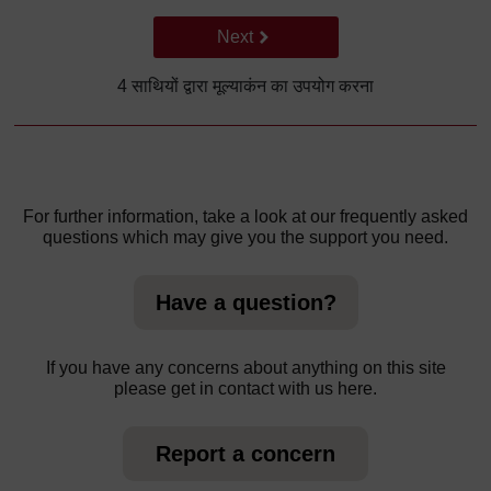
Go to next page
Next
4 साथियों द्वारा मूल्याकंन का उपयोग करना
For further information, take a look at our frequently asked
questions which may give you the support you need.
Have a question?
If you have any concerns about anything on this site
please get in contact with us here.
Report a concern